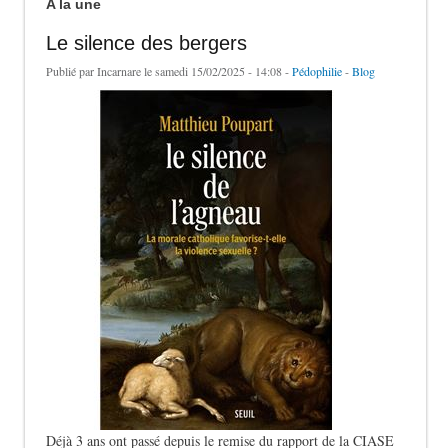
A la une
Le silence des bergers
Publié par
Incarnare
le samedi 15/02/2025 - 14:08 -
Pédophilie
-
Blog
Déjà 3 ans ont passé depuis le remise du rapport de la CIASE