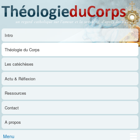
Aller au
contenu
principal
un regard catholique sur l'amour et la sexualité, d'après Jean-Paul II
Théologie du Corps
Intro
Menu principal
Théologie du Corps
Les catéchèses
Actu & Réflexion
Ressources
Contact
A propos
Menu