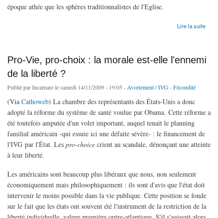
époque athée que les sphères traditionnalistes de l'Eglise.
de Le Pape part à la chasse aux lapins
Lire la suite
Pro-Vie, pro-choix : la morale est-elle l'ennemi
de la liberté ?
Publié par
Incarnare
le samedi 14/11/2009 - 19:05 -
Avortement / IVG
-
Fécondité
(Via
Cathoweb
) La chambre des représentants des États-Unis a donc
adopté la réforme du système de santé voulue par Obama. Cette réforme a
été toutefois amputée d'un volet important, auquel tenait le planning
familial américain -qui essuie ici une défaite sévère- : le financement de
l'IVG par l'État. Les
pro-choice
crient au scandale, dénonçant une atteinte
à leur liberté.
Les américains sont beaucoup plus libéraux que nous, non seulement
économiquement mais philosophiquement : ils sont d'avis que l'état doit
intervenir le moins possible dans la vie publique. Cette position se fonde
sur le fait que les états ont souvent été l'instrument de la restriction de la
liberté individuelle, valeur première outre-atlantique. S'il s'agissait alors