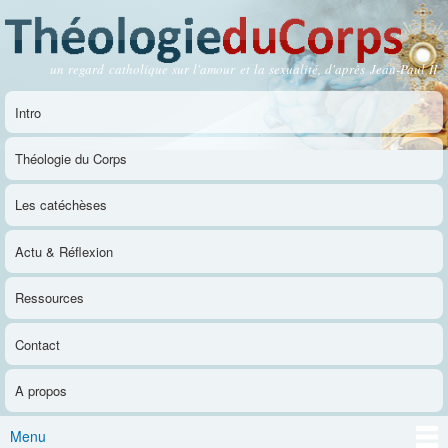
Aller au
contenu
principal
un regard catholique sur l'amour et la sexualité, d'après Jean-Paul II
Théologie du Corps
Intro
Menu principal
Théologie du Corps
Les catéchèses
Actu & Réflexion
Ressources
Contact
A propos
Menu