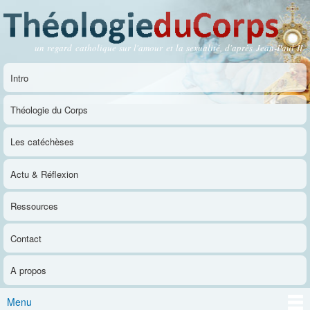
Aller au
contenu
principal
un regard catholique sur l'amour et la sexualité, d'après Jean-Paul II
Théologie du Corps
Intro
Menu principal
Théologie du Corps
Les catéchèses
Actu & Réflexion
Ressources
Contact
A propos
Menu