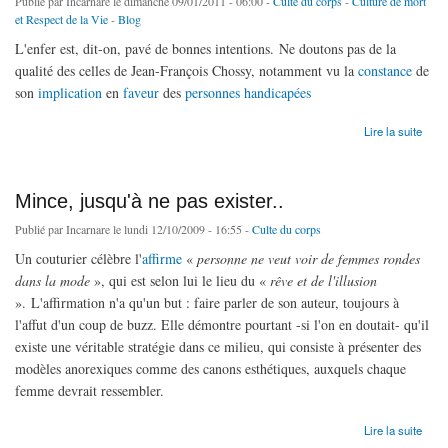
Publié par
Incarnare
le dimanche 09/01/2011 - 06:00 -
Culte du corps
-
Culture de mort
et Respect de la Vie
-
Blog
L'enfer est, dit-on, pavé de bonnes intentions. Ne doutons pas de la
qualité des celles de Jean-François Chossy, notamment vu la
constance
de
son
implication
en
faveur
des
personnes
handicapées
de Désir des impuissants et puissance du désir
Lire la suite
Mince, jusqu'à ne pas exister..
Publié par
Incarnare
le lundi 12/10/2009 - 16:55 -
Culte du corps
Un couturier célèbre l'
affirme
«
personne ne veut voir de femmes rondes
dans la mode
», qui est selon lui le lieu du «
rêve et de l'illusion
». L'affirmation n'a qu'un but : faire parler de son auteur, toujours à
l'affut d'un coup de buzz. Elle démontre pourtant -si l'on en doutait- qu'il
existe une véritable stratégie dans ce milieu, qui consiste à présenter des
modèles anorexiques comme des canons esthétiques, auxquels chaque
femme devrait ressembler.
de Mince, jusqu'à ne pas exister..
Lire la suite