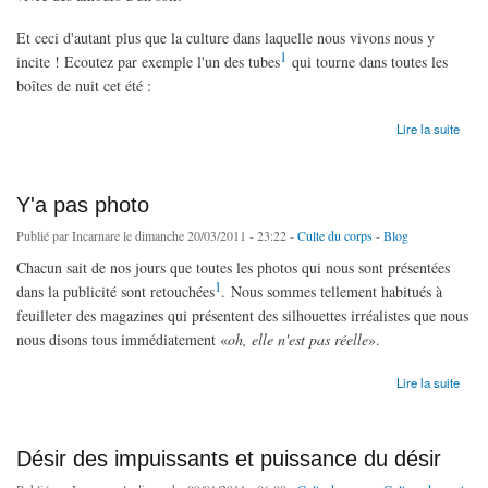
Et ceci d'autant plus que la culture dans laquelle nous vivons nous y
1
incite ! Ecoutez par exemple l'un des tubes
qui tourne dans toutes les
boîtes de nuit cet été :
de Coup d'un soir
Lire la suite
Y'a pas photo
Publié par
Incarnare
le dimanche 20/03/2011 - 23:22 -
Culte du corps
-
Blog
Chacun sait de nos jours que toutes les photos qui nous sont présentées
1
dans la publicité sont retouchées
. Nous sommes tellement habitués à
feuilleter des magazines qui présentent des silhouettes irréalistes que nous
nous disons tous immédiatement «
oh, elle n'est pas réelle
».
de Y'a pas photo
Lire la suite
Désir des impuissants et puissance du désir