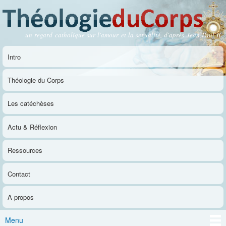
Aller au
contenu
principal
un regard catholique sur l'amour et la sexualité, d'après Jean-Paul II
Théologie du Corps
Intro
Menu principal
Théologie du Corps
Les catéchèses
Actu & Réflexion
Ressources
Contact
A propos
Menu