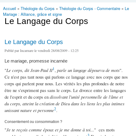
Accueil
»
Théologie du Corps
»
Théologie du Corps - Commentaire
»
Le
Vous êtes ici
Mariage : Alliance, grâce et signe
Le Langage du Corps
Le Langage du Corps
Publié par
Incarnare
le vendredi 28/08/2009 - 12:25
Le mariage, promesse incarnée
1
"
Le corps, dit Jean-Paul II
,
parle un langage dépourvu de mots
".
Ce n'est pas tant nous qui parlons ce langage avec nos corps que nos
corps qui parlent pour nous. Les vérités les plus profondes de notre
être ne s'expriment pas sans le corps. Le divorce entre les langages
de l'esprit et du corps en
dissolvant l'unité personnelle de l'âme et
du corps, atteint la création de Dieu dans les liens les plus intimes
2
unissant nature et personne
.
Consentement ou consommation ?
"
Je te reçois comme époux et je me donne à toi...
" ces mots
3