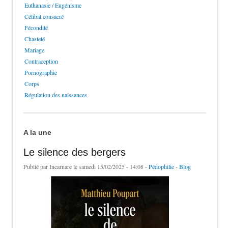
Euthanasie / Eugénisme
Célibat consacré
Fécondité
Chasteté
Mariage
Contraception
Pornographie
Corps
Régulation des naissances
A la une
Le silence des bergers
Publié par
Incarnare
le samedi 15/02/2025 - 14:08 -
Pédophilie
-
Blog