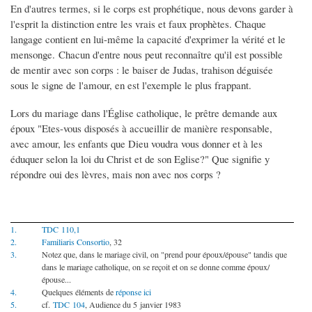
En d'autres termes, si le corps est prophétique, nous devons garder à
l'esprit la distinction entre les vrais et faux prophètes. Chaque
langage contient en lui-même la capacité d'exprimer la vérité et le
mensonge. Chacun d'entre nous peut reconnaître qu'il est possible
de mentir avec son corps : le baiser de Judas, trahison déguisée
sous le signe de l'amour, en est l'exemple le plus frappant.
Lors du mariage dans l'Église catholique, le prêtre demande aux
époux "Etes-vous disposés à accueillir de manière responsable,
avec amour, les enfants que Dieu voudra vous donner et à les
éduquer selon la loi du Christ et de son Eglise?" Que signifie y
répondre oui des lèvres, mais non avec nos corps ?
1.
TDC 110,1
2.
Familiaris Consortio
, 32
3.
Notez que, dans le mariage civil, on "prend pour époux/épouse" tandis que
dans le mariage catholique, on se reçoit et on se donne comme époux/
épouse...
4.
Quelques éléments de
réponse ici
5.
cf.
TDC 104
, Audience du 5 janvier 1983