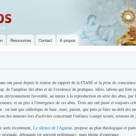
Aller au
contenu
principal
 II
on
Ressources
Contact
A propos
ans ont passé depuis le remise du rapport de la CIASE et la prise de conscience
p, de l'ampleur des abus et de l'existence de pratiques, idées, tabous qui font s
un environnement favorable, au mieux à la reproduction en série des abus, par 
esseurs, et au pire à l'émergence de ces abus. Trois ans ont passé et toujours cet
n : en tant que catholique de base, mari, parent, que puis-je faire au-delà des m
ion des mineurs lors d'activités concernant l'enfance (camps scouts, sessions de 
re sorti récemment,
Le silence de l'Agneau
, propose au plan théologique et past
 originale, détonante (et souvent polémique), mais pleine d'espérance