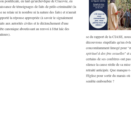
ion pontificale, en tant qu'archevêque de Cracovie, eu
aissance de témoignages de faits de pédo-criminalité (la
e ne relaie ni le nombre ni la nature des faits) et n'aurait
apporté la réponse appropriée (à savoir le signalement
aits aux autorités civiles et le déclenchement d'une
te canonique aboutissant au renvoi à l'état laïc des
iteurs).
se du rapport de la CIASE, nous
découvrons stupéfaits qu'un évêq
concomitamment limogé pour “
a
spirituel à des fins sexuelles
" et
certains de ses confrères ont pa
silence la cause réelle de sa mise 
retraité anticipée. Que manque-t-i
l'Eglise pour sortir du marais où 
semble embourbée ?