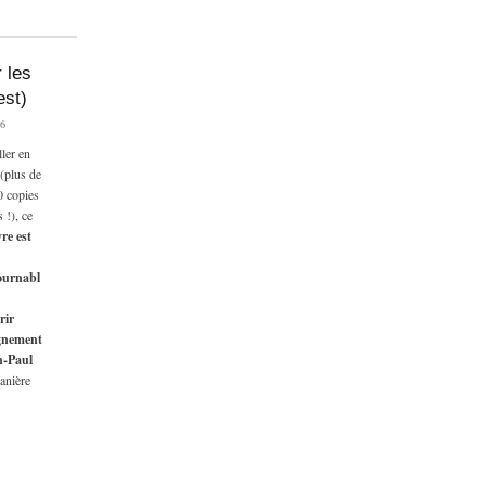
 les
est)
36
ller en
 (plus de
 copies
 !), ce
vre est
ournabl
rir
ignement
n-Paul
anière