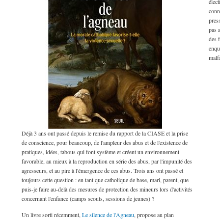
élect
conn
press
pas 
des f
enquê
malfa
Déjà 3 ans ont passé depuis le remise du rapport de la CIASE et la prise
de conscience, pour beaucoup, de l'ampleur des abus et de l'existence de
pratiques, idées, tabous qui font système et créent un environnement
favorable, au mieux à la reproduction en série des abus, par l'impunité des
agresseurs, et au pire à l'émergence de ces abus. Trois ans ont passé et
Recherche
toujours cette question : en tant que catholique de base, mari, parent, que
Formulaire de recherche
puis-je faire au-delà des mesures de protection des mineurs lors d'activités
concernant l'enfance (camps scouts, sessions de jeunes) ?
Un livre sorti récemment,
Le silence de l'Agneau
, propose au plan