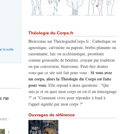
Théologie du Corps.fr
Bienvenue sur ThéologieduCorps.fr : Catholique ou
agnostique, calviniste ou papiste, brebis planante ou
re la suite
raisonnante, laïc ou ecclésiastique, prostituée
comme grenouille de bénitier, croyant par tradition
ou par conversion, bienvenue. Peut-être doutez
Si vous avez
vous que ce site soit fait pour vous :
un corps, alors la Théologie du Corps est faite
pour vous
. Elle répond à deux questions : "Qui
suis-je et en quoi mon corps en est-il un témoignage
?" et "Comment vivre pour répondre à fond à
s ne
l'appel signifié par mon corps ?"
Ouvrages de référence
/2022 -
1