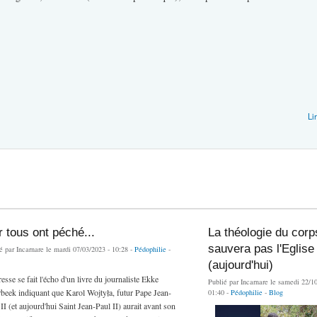
Li
 tous ont péché...
La théologie du corp
sauvera pas l'Eglise
é par
Incarnare
le mardi 07/03/2023 - 10:28 -
Pédophilie
-
(aujourd'hui)
esse se fait l'écho d'un livre du journaliste Ekke
Publié par
Incarnare
le samedi 22/10
beek indiquant que Karol Wojtyła, futur Pape Jean-
01:40 -
Pédophilie
-
Blog
II (et aujourd'hui Saint Jean-Paul II) aurait avant son