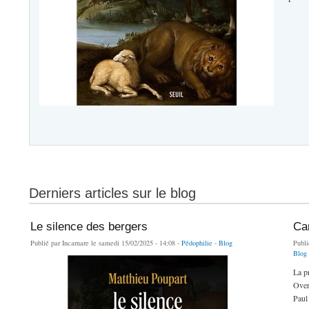
de Le silence des bergers
Derniers articles sur le blog
Le silence des bergers
Car
Publié par
Incarnare
le samedi 15/02/2025 - 14:08 -
Pédophilie
-
Blog
Publi
Blog
La pr
Over
Paul 