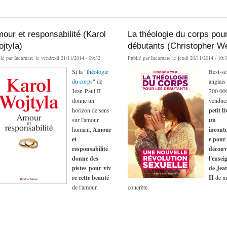
our et responsabilité (Karol
La théologie du corps pour
jtyla)
débutants (Christopher W
lié par
Incarnare
le vendredi 21/11/2014 - 09:32
Publié par
Incarnare
le jeudi 20/11/2014 - 10:
Si la "
théologie
Best-se
du corps
" de
anglais
Jean-Paul II
200 000
donne un
vendues
horizon de sens
petit li
sur l'amour
un
humain,
Amour
incont
et
e pour
responsabilité
découv
donne des
l'ense
pistes pour viv
de Jea
re cette beauté
II
de m
de l'amour.
concrète.