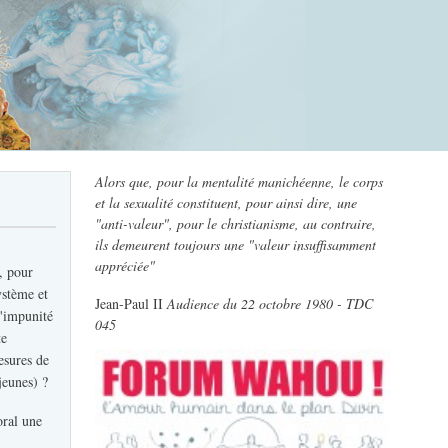
Alors que, pour la mentalité manichéenne, le corps
et la sexualité constituent, pour ainsi dire, une
"anti-valeur", pour le christianisme, au contraire,
ils demeurent toujours une "valeur insuffisamment
appréciée"
, pour
ystème et
Jean-Paul II
Audience du 22 octobre 1980 - TDC
l'impunité
045
te
esures de
jeunes) ?
oral une