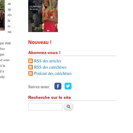
an
ap
rès
la
re
mi
Nouveau !
ue était
bus
Abonnez-vous !
 que
ssé sous
RSS des articles
à la
RSS des catéchèses
l à
Podcast des catéchèses
elle
Suivez-nous:
Recherche sur le site