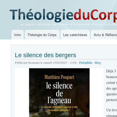
un regard catholique sur l'amour et la sexualité, d'après Jean-Paul
Théologie du Corps
Intro
Théologie du Corps
Les catéchèses
Actu & Réflexi
Menu principal
Le silence des bergers
Publié par
Incarnare
le samedi 15/02/2025 - 14:08 -
Pédophilie
-
Blog
Déjà 3 
beaucou
créent 
des agr
questio
protect
Un liv
réponse