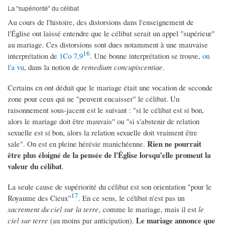
La "supériorité" du célibat
Au cours de l'histoire, des distorsions dans l'enseignement de
l'Église ont laissé entendre que le célibat serait un appel "supérieur"
au mariage. Ces distorsions sont dues notamment à une mauvaise
16
interprétation de
1Co 7,9
. Une bonne interprétation se trouve,
on
l'a vu
, dans la notion de
remedium concupiscentiae
.
Certains en ont déduit que le mariage était une vocation de seconde
zone pour ceux qui ne "peuvent encaisser" le célibat. Un
raisonnement sous-jacent est le suivant : "si le célibat est si bon,
alors le mariage doit être mauvais" ou "si s'abstenir de relation
sexuelle est si bon, alors la relation sexuelle doit vraiment être
Rien ne pourrait
sale". On est en pleine hérésie manichéenne.
être plus éloigné de la pensée de l'Église lorsqu'elle promeut la
valeur du célibat
.
La seule cause de supériorité du célibat est son orientation "pour le
17
Royaume des Cieux"
. En ce sens, le célibat n'est pas un
sacrement du ciel sur la terre
, comme le mariage, mais il est
le
Le mariage annonce que
ciel sur terre
(au moins par anticipation).