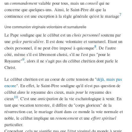
un
commandement
valable pour tous, mais un
conseil
qui ne
concerne que quelques-uns. Ainsi, le Saint-Père dit que la
7
continence est une exception à la règle générale qu'est le mariage
Une communion virginale volontaire et surnaturelle
Le Pape souligne que le célibat est un
choix personnel
soutenu par
une
grâce particulière
. Il est donc volontaire et surnaturel. Etant un
8
choix personnel, il ne peut être imposé à quiconque
. De l'autre
côté, même s'il est librement choisi, s'il ne l'est pas "pour le
9
Royaume"
, alors il ne s'agit pas du célibat chrétien dont parle le
Christ.
Le célibat chrétien est au coeur de cette tension du "
déjà, mais pas
encore
". En effet, le Saint-Père souligne qu'il n'est pas question de
célibat
dans
le royaume des cieux, mais
pour
le royaume des
10
cieux
. C'est une
anticipation
de la vie eschatologique à venir. En
tant que vocation terrestre, il diffère du "corps glorieux" de la
résurrection car, le mariage étant dans ce monde la voie normale et
noble, le célibat implique un
renoncement
et une
effort spirituel
particulier.
Cependant, cela ne signifie pas que l'état virginal du monde à venir