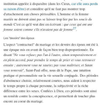
institution appelée à disparaître (dans les Cieux,
car elle aura perdu
sa raison d'être
) et considère qu'il ne faut pas montrer trop
d'attachement aux choses périssables. L'homme et la femme
mariée ne doivent ainsi pas se laisser trop lier par les
soucis
du
monde
C'est ce qu'il veut dire en écrivant :
que ceux qui ont une
27
femme soient comme s'ils n'avaient pas de femme
.
Les "devoirs" des époux
L'aspect "contractuel" du mariage et les devoirs des époux ont été à
une époque mis en avant de façon bien trop disproportionnée. En
disant "
Ne vous refusez pas l'un à l'autre, sinon temporairement et
en plein accord, pour prendre le temps de prier et vous retrouver
ensuite ; autrement vous ne sauriez pas vous maîtriser, et Satan
vous tenterait
", Saint-Paul offre, nous dit le Pape, une intuition
pratique et personnaliste sur la vie sexuelle conjugale. Des périodes
d'abstinence choisie, relativement courtes, nous aident à respecter
le temps propre à chaque personne, la subjectivité et la riche
différence entre les sexes. Confiées à Dieu, ces périodes sont ainsi
un remède contre la concupiscence, et permettent de toucher plus
encore au coeur du mariage.