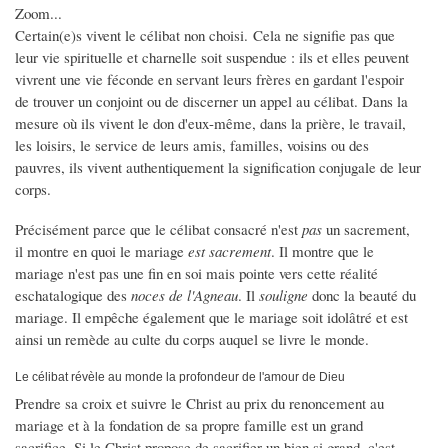
Zoom...
Certain(e)s vivent le célibat non choisi. Cela ne signifie pas que
leur vie spirituelle et charnelle soit suspendue : ils et elles peuvent
vivrent une vie féconde en servant leurs frères en gardant l'espoir
de trouver un conjoint ou de discerner un appel au célibat. Dans la
mesure où ils vivent le don d'eux-même, dans la prière, le travail,
les loisirs, le service de leurs amis, familles, voisins ou des
pauvres, ils vivent authentiquement la signification conjugale de leur
corps.
Précisément parce que le célibat consacré n'est
pas
un sacrement,
il montre en quoi le mariage
est sacrement
. Il montre que le
mariage n'est pas une fin en soi mais pointe vers cette réalité
eschatalogique des
noces de l'Agneau
. Il
souligne
donc la beauté du
mariage. Il empêche également que le mariage soit idolâtré et est
ainsi un remède au culte du corps auquel se livre le monde.
Le célibat révèle au monde la profondeur de l'amour de Dieu
Prendre sa croix et suivre le Christ au prix du renoncement au
mariage et à la fondation de sa propre famille est un grand
sacrifice. Si le Christ propose de sacrifier un bien si grand, c'est