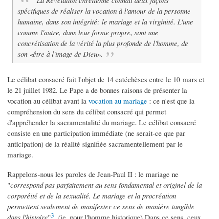
La Révélation chrétienne connaît deux façons
spécifiques de réaliser la vocation à l'amour de la personne
humaine, dans son intégrité: le mariage et la virginité. L'une
comme l'autre, dans leur forme propre, sont une
concrétisation de la vérité la plus profonde de l'homme, de
son «être à l'image de Dieu».
Le célibat consacré fait l'objet de 14 catéchèses entre le 10 mars et
le 21 juillet 1982. Le Pape a de bonnes raisons de présenter la
vocation au célibat avant la
vocation au mariage
: ce n'est que la
compréhension du sens du célibat consacré qui permet
d'appréhender la sacramentalité du mariage. Le célibat consacré
consiste en une participation immédiate (ne serait-ce que par
anticipation) de la réalité signifiée sacramentellement par le
mariage.
Rappelons-nous les paroles de Jean-Paul II : le mariage ne
"
correspond pas parfaitement au sens fondamental et originel de la
corporéité et de la sexualité. Le mariage et la procréation
permettent seulement de manifester ce sens de manière tangible
3
dans l'histoire
"
. (ie. pour l'homme historique) Dans ce sens, ceux