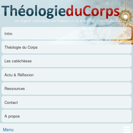
Aller au
contenu
principal
un regard catholique sur l'amour et la sexualité, d'après Jean-Paul II
Théologie du Corps
Intro
Menu principal
Théologie du Corps
Les catéchèses
Actu & Réflexion
Ressources
Contact
A propos
Menu