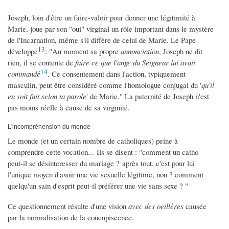
Joseph, loin d'être un faire-valoir pour donner une légitimité à
Marie, joue par son "oui" virginal un rôle important dans le mystère
de l'Incarnation, même s'il diffère de celui de Marie. Le Pape
13
développe
: "Au moment sa propre
annonciation
, Joseph ne dit
rien, il se contente de
faire ce que l'ange du Seigneur lui avait
14
commandé
. Ce consentement dans l'action, typiquement
masculin, peut être considéré comme l'homologue conjugal du '
qu'il
en soit fait selon ta parole
' de Marie." La paternité de Joseph n'est
pas moins réelle à cause de sa virginité.
L'incompréhension du monde
Le monde (et un certain nombre de catholiques) peine à
comprendre cette vocation... Ils se disent : "comment un catho
peut-il se désinteresser du mariage ? après tout, c'est pour lui
l'unique moyen d'avoir une vie sexuelle légitime, non ? comment
quelqu'un sain d'esprit peut-il préférer une vie sans sexe ? "
Ce questionnement résulte d'une vision
avec des oeillères
causée
par la normalisation de la concupiscence.