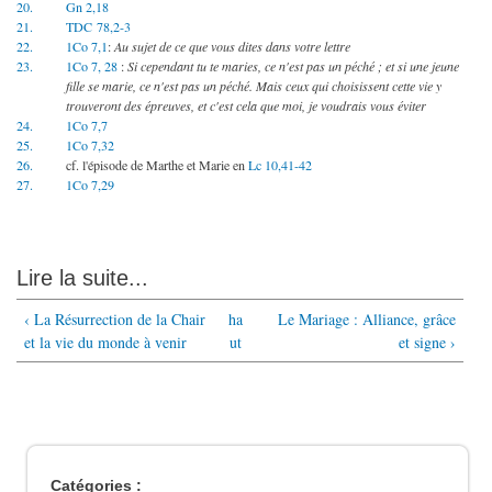
20.
Gn 2,18
21.
TDC 78,2
-3
22.
1Co 7,1
:
Au sujet de ce que vous dites dans votre lettre
23.
1Co 7, 28
:
Si cependant tu te maries, ce n'est pas un péché ; et si une jeune
fille se marie, ce n'est pas un péché. Mais ceux qui choisissent cette vie y
trouveront des épreuves, et c'est cela que moi, je voudrais vous éviter
24.
1Co 7,7
25.
1Co 7,32
26.
cf. l'épisode de Marthe et Marie en
Lc 10,41-42
27.
1Co 7,29
Lire la suite...
‹ La Résurrection de la Chair
ha
Le Mariage : Alliance, grâce
et la vie du monde à venir
ut
et signe ›
Catégories :