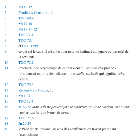
1.
Mt 19,12
2.
Familiaris Consortio
, 11
3.
TDC 69,4
4.
Mt 19,10
5.
Mt 19,11-12
6.
TDC 74,4
7.
TDC 73,4
8.
cf
CEC 1599
9.
ce qui est le cas si il est choisi par peur de l'intimité conjugale ou par rejet de
la sexualité
10.
TDC 73,1
11.
Précisons que l'étymologie de célibat vient du latin
caelebs
proche -
fortuitement ou providentiellement - de
caelis, caelestis
qui signifient
ciel,
céleste
.
12.
TDC 75,3
13.
Redemptoris Custos
, 17
14.
Mt 1,24
15.
TDC 77,4
16.
1Co 7,9
:
Mais s'ils ne peuvent pas se maîtriser, qu'ils se marient, car mieux
vaut se marier que brûler de désir.
17.
TDC 77,6
18.
Jn 20,29
19.
le Pape dit "le
travail
", au sens des souffrances du travail précédant
l'accouchement.