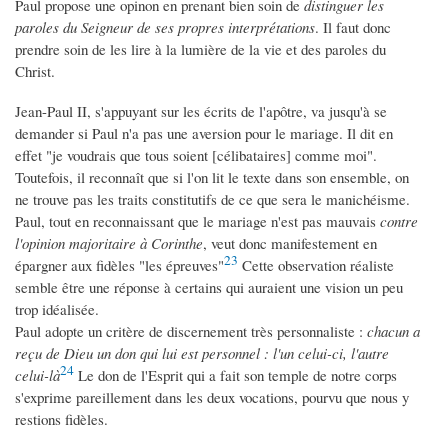
Paul propose une opinon en prenant bien soin de
distinguer les
paroles du Seigneur de ses propres interprétations
. Il faut donc
prendre soin de les lire à la lumière de la vie et des paroles du
Christ.
Jean-Paul II, s'appuyant sur les écrits de l'apôtre, va jusqu'à se
demander si Paul n'a pas une aversion pour le mariage. Il dit en
effet "je voudrais que tous soient [célibataires] comme moi".
Toutefois, il reconnaît que si l'on lit le texte dans son ensemble, on
ne trouve pas les traits constitutifs de ce que sera le manichéisme.
Paul, tout en reconnaissant que le mariage n'est pas mauvais
contre
l'opinion majoritaire à Corinthe
, veut donc manifestement en
23
épargner aux fidèles "les épreuves"
Cette observation réaliste
semble être une réponse à certains qui auraient une vision un peu
trop idéalisée.
Paul adopte un critère de discernement très personnaliste :
chacun a
reçu de Dieu un don qui lui est personnel : l'un celui-ci, l'autre
24
celui-là
Le don de l'Esprit qui a fait son temple de notre corps
s'exprime pareillement dans les deux vocations, pourvu que nous y
restions fidèles.