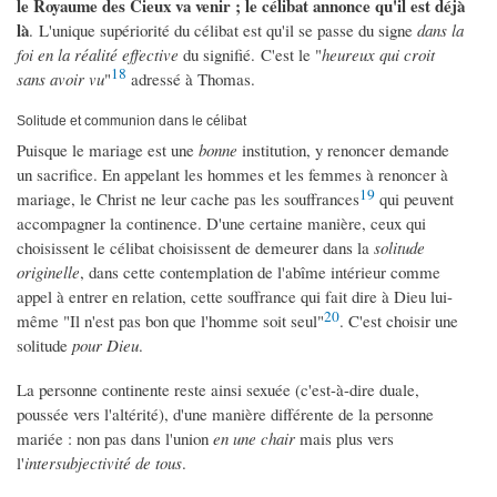
le Royaume des Cieux va venir ; le célibat annonce qu'il est déjà
là
. L'unique supériorité du célibat est qu'il se passe du signe
dans la
foi en la réalité effective
du signifié. C'est le "
heureux qui croit
18
sans avoir vu
"
adressé à Thomas.
Solitude et communion dans le célibat
Puisque le mariage est une
bonne
institution, y renoncer demande
un sacrifice. En appelant les hommes et les femmes à renoncer à
19
mariage, le Christ ne leur cache pas les souffrances
qui peuvent
accompagner la continence. D'une certaine manière, ceux qui
choisissent le célibat choisissent de demeurer dans la
solitude
originelle
, dans cette contemplation de l'abîme intérieur comme
appel à entrer en relation, cette souffrance qui fait dire à Dieu lui-
20
même "Il n'est pas bon que l'homme soit seul"
. C'est choisir une
solitude
pour Dieu
.
La personne continente reste ainsi sexuée (c'est-à-dire duale,
poussée vers l'altérité), d'une manière différente de la personne
mariée : non pas dans l'union
en une chair
mais plus vers
l'
intersubjectivité de tous
.