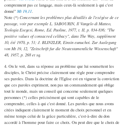
comprennent pas ce langage, mais ceux-là seulement à qui c'est
donné"
Mt 19,11
.
Note (*)
Concernant les problèmes plus détaillés de l'exégèse de ce
passage, voir par exemple L. SABOURIN, Il Vangelo di Matteo,
Teologia Esegesi, Rome, Ed. Paoline, 1977, t. II, p. 834-836; "The
positive values of consacred celibacy", dans The Way, supplément
10, été 1970, p. 51; J. BLINZLER, Einsin eunuchoi. Zur Auslegung
von Mt 19, 12, "Zeitschrift fur die Neutestamentliche Wissenschaft"
48, 1957, p. 268 et sq.
4. On le voit, dans sa réponse au problème que lui soumettent les
disciples, le Christ précise clairement une règle pour comprendre
ses paroles. Dans la doctrine de l'Eglise est en vigueur la conviction
que ces paroles expriment, non pas un commandement qui oblige
tout le monde, mais un conseil qui concerne seulement quelques
personnes (*) celles précisément qui sont capables de le
comprendre, celles à qui c'est donné. Les paroles que nous avons
citées indiquent clairement le moment du choix personnel et en
même temps celui de la grâce particulière, c'est-à-dire du don
accordé à l'homme pour faire ce choix. On peut dire que le choix de