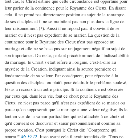
tout cas, le Christ estime que cette circonstance est opportune pour
leur parler de la continence pour le Royaume des Cieux. En disant
cela, il ne prend pas directement position au sujet de la remarque
de ses disciples et il ne se maintient pas non plus dans la ligne de
leur raisonnement (*). Aussi il ne répond pas: il convient de se
marier ou il n'est pas expédient de se marier. La question de la
continence pour le Royaume des Cieux n'est pas opposée au
mariage et elle ne se base pas sur un jugement négatif au sujet de
son importance. Du reste, parlant précédemment de l'indissolubilité
du mariage, le Christ s'était référé à l'origine, c'est-à-dire au
mystère de la Création, indiquant ainsi la source première et
fondamentale de sa valeur. Par conséquent, pour répondre à la
question des disciples, ou plutôt pour éclaircir le problème soulevé,
Jésus a recours à un autre principe. Si la continence est observée
par ceux qui, dans leur vie, font ce choix pour le Royaume des
Cieux, ce n'est pas parce qu'il n'est pas expédient de se marier ou
parce qu'on supposerait que le mariage a une valeur négative; ils le
font en vue de la valeur particulière qui est attachée à ce choix et
qu'il convient de découvrir et saisir personnellement comme sa
propre vocation. C'est pourquoi le Christ dit: "Comprenne qui
pourra!"
Mt 19,12
. Juste avant cela il avait toutefois dit: "Tous ne