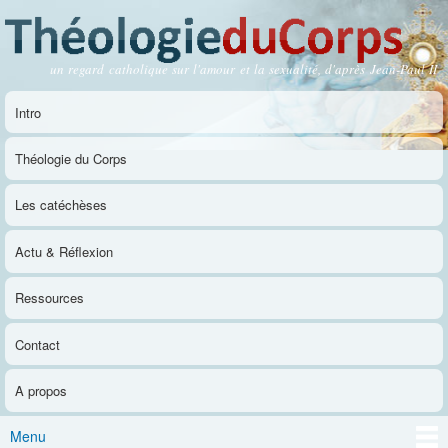
Aller au
contenu
principal
un regard catholique sur l'amour et la sexualité, d'après Jean-Paul II
Théologie du Corps
Intro
Menu principal
Théologie du Corps
Les catéchèses
Actu & Réflexion
Ressources
Contact
A propos
Menu