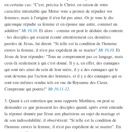
en certains cas: "C'est, précisa le Christ, en raison de votre
caractère intraitable que Moïse vous a permis de répudier vos
femmes; mais à l'origine il n'en fut pas ainsi. Or je vous le dis:
quiconque répudie sa femme et en épouse une autre, commet un
adultère"
Mt 19,10
. Et alors - comme on peut le déduire du contexte
- les disciples qui avaient écouté attentivement ces dernières
paroles de Jésus, lui dirent: "Si telle est la condition de l'homme
envers la femme, il n'est pas expédient de se marier"
Mt 19,10
. Et
Jésus de leur répondre: "Tous ne comprennent pas ce langage, mais
ceux-là seulement à qui c'est donné. Il y a, en effet, des eunuques
qui sont nés ainsi du sein de leur mère, il y a des eunuques qui le
sont devenus par l'action des hommes, et il y a des eunuques qui se
sont eux-mêmes rendus tels en vue du Royaume des Cieux.
Comprenne qui pourra!"
Mt 19,11-12
.
3. Quant à cet entretien que nous rapporte Matthieu, on peut se
demander ce que pensaient les disciples quand, après avoir entendu
la réponse donnée par Jésus aux pharisiens au sujet du mariage et
de son indissolubilité, il observèrent: "Si telle est la condition de
l'homme envers la femme, il n'est pas expédient de se marier". En