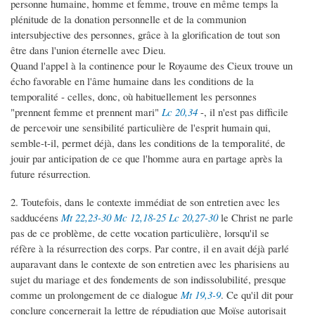
personne humaine, homme et femme, trouve en même temps la
plénitude de la donation personnelle et de la communion
intersubjective des personnes, grâce à la glorification de tout son
être dans l'union éternelle avec Dieu.
Quand l'appel à la continence pour le Royaume des Cieux trouve un
écho favorable en l'âme humaine dans les conditions de la
temporalité - celles, donc, où habituellement les personnes
"prennent femme et prennent mari"
Lc 20,34
-, il n'est pas difficile
de percevoir une sensibilité particulière de l'esprit humain qui,
semble-t-il, permet déjà, dans les conditions de la temporalité, de
jouir par anticipation de ce que l'homme aura en partage après la
future résurrection.
2. Toutefois, dans le contexte immédiat de son entretien avec les
sadducéens
Mt 22,23-30
Mc 12,18-25
Lc 20,27-30
le Christ ne parle
pas de ce problème, de cette vocation particulière, lorsqu'il se
réfère à la résurrection des corps. Par contre, il en avait déjà parlé
auparavant dans le contexte de son entretien avec les pharisiens au
sujet du mariage et des fondements de son indissolubilité, presque
comme un prolongement de ce dialogue
Mt 19,3-9
. Ce qu'il dit pour
conclure concernerait la lettre de répudiation que Moïse autorisait