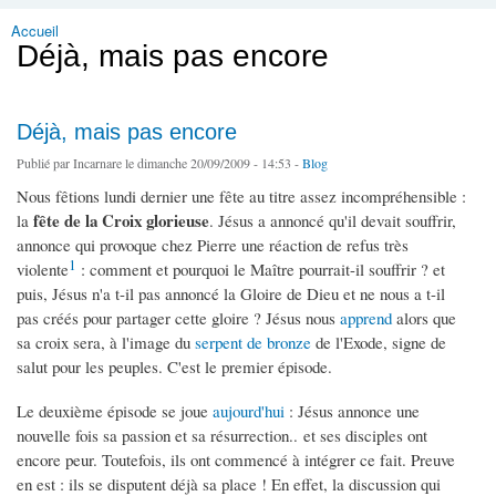
Accueil
Vous êtes ici
Déjà, mais pas encore
Déjà, mais pas encore
Publié par
Incarnare
le dimanche 20/09/2009 - 14:53 -
Blog
Nous fêtions lundi dernier une fête au titre assez incompréhensible :
fête de la Croix glorieuse
la
. Jésus a annoncé qu'il devait souffrir,
annonce qui provoque chez Pierre une réaction de refus très
1
violente
: comment et pourquoi le Maître pourrait-il souffrir ? et
puis, Jésus n'a t-il pas annoncé la Gloire de Dieu et ne nous a t-il
pas créés pour partager cette gloire ? Jésus nous
apprend
alors que
sa croix sera, à l'image du
serpent de bronze
de l'Exode, signe de
salut pour les peuples. C'est le premier épisode.
Le deuxième épisode se joue
aujourd'hui
: Jésus annonce une
nouvelle fois sa passion et sa résurrection.. et ses disciples ont
encore peur. Toutefois, ils ont commencé à intégrer ce fait. Preuve
en est : ils se disputent déjà sa place ! En effet, la discussion qui