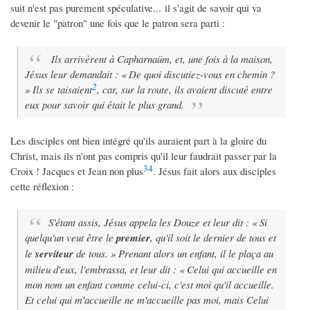
suit n'est pas purement spéculative... il s'agit de savoir qui va
devenir le "patron" une fois que le patron sera parti :
Ils arrivèrent à Capharnaüm, et, une fois à la maison,
Jésus leur demandait : « De quoi discutiez-vous en chemin ?
2
» Ils se taisaient
, car, sur la route, ils avaient discuté entre
eux pour savoir qui était le plus grand.
Les disciples ont bien intégré qu'ils auraient part à la gloire du
Christ, mais ils n'ont pas compris qu'il leur faudrait passer par la
3
4
Croix ! Jacques et Jean non plus
. Jésus fait alors aux disciples
cette réflexion :
S'étant assis, Jésus appela les Douze et leur dit : « Si
quelqu'un veut être le
premier
, qu'il soit le dernier de tous et
le
serviteur
de tous. » Prenant alors un enfant, il le plaça au
milieu d'eux, l'embrassa, et leur dit : « Celui qui accueille en
mon nom un enfant comme celui-ci, c'est moi qu'il accueille.
Et celui qui m'accueille ne m'accueille pas moi, mais Celui