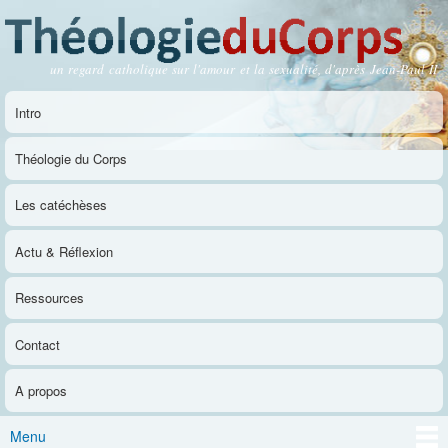
Aller au
contenu
principal
un regard catholique sur l'amour et la sexualité, d'après Jean-Paul II
Théologie du Corps
Intro
Menu principal
Théologie du Corps
Les catéchèses
Actu & Réflexion
Ressources
Contact
A propos
Menu