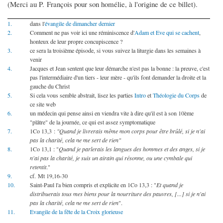
(Merci au P. François pour son homélie, à l'origine de ce billet).
1.
dans l'
évangile de dimancher dernier
2.
Comment ne pas voir ici une réminiscence d'
Adam et Eve qui se cachent
,
honteux de leur propre concupiscence ?
3.
ce sera la troisième épisode, si vous suivez la liturgie dans les semaines à
venir
4.
Jacques et Jean sentent que leur démarche n'est pas la bonne : la preuve, c'est
pas l'intermédiaire d'un tiers - leur mère - qu'ils font demander la droite et la
gauche du Christ
5.
Si cela vous semble abstrait, lisez les parties
Intro
et
Théologie du Corps
de
ce site web
6.
un médecin qui pense ainsi en viendra vite à dire qu'il est à son 10ème
"plâtre" de la journée, ce qui est assez symptomatique
7.
1Co 13,3 :
"Quand je livrerais même mon corps pour être brûlé, si je n'ai
pas la charité, cela ne me sert de rien"
8.
1Co 13,1 : "
Quand je parlerais les langues des hommes et des anges, si je
n'ai pas la charité, je suis un airain qui résonne, ou une cymbale qui
retentit
."
9.
cf. Mt 19,16-30
10.
Saint-Paul l'a bien compris et explicite en 1Co 13,3 : "
Et quand je
distribuerais tous mes biens pour la nourriture des pauvres, [...] si je n'ai
pas la charité, cela ne me sert de rien
".
11.
Evangile de la fête de la Croix glorieuse