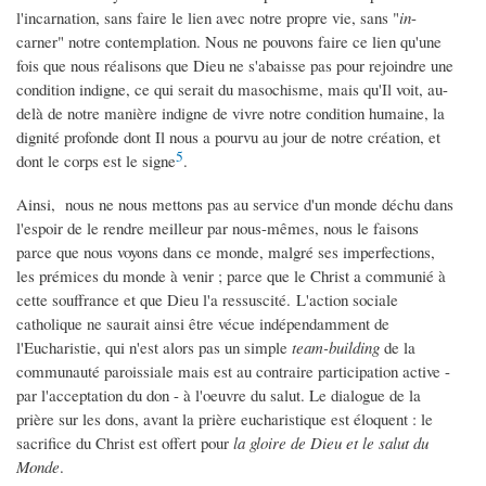
l'incarnation, sans faire le lien avec notre propre vie, sans "
in
-
carner" notre contemplation. Nous ne pouvons faire ce lien qu'une
fois que nous réalisons que Dieu ne s'abaisse pas pour rejoindre une
condition indigne, ce qui serait du masochisme, mais qu'Il voit, au-
delà de notre manière indigne de vivre notre condition humaine, la
dignité profonde dont Il nous a pourvu au jour de notre création, et
5
dont le corps est le signe
.
Ainsi, nous ne nous mettons pas au service d'un monde déchu dans
l'espoir de le rendre meilleur par nous-mêmes, nous le faisons
parce que nous voyons dans ce monde, malgré ses imperfections,
les prémices du monde à venir ; parce que le Christ a communié à
cette souffrance et que Dieu l'a ressuscité. L'action sociale
catholique ne saurait ainsi être vécue indépendamment de
l'Eucharistie, qui n'est alors pas un simple
team-building
de la
communauté paroissiale mais est au contraire participation active -
par l'acceptation du don - à l'oeuvre du salut. Le dialogue de la
prière sur les dons, avant la prière eucharistique est éloquent : le
sacrifice du Christ est offert pour
la gloire de Dieu et le salut du
Monde
.