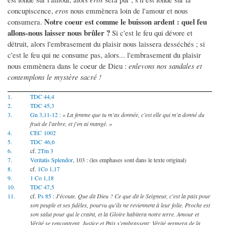
concupiscence,
eros
nous emmènera loin de l'amour et nous
Notre coeur est comme le buisson ardent : quel feu
consumera.
allons-nous laisser nous brûler ?
Si c'est le feu qui dévore et
détruit, alors l'embrasement du plaisir nous laissera desséchés ; si
c'est le feu qui ne consume pas, alors... l'embrasement du plaisir
nous emmènera dans le coeur de Dieu :
enlevons nos sandales et
contemplons le mystère sacré !
1.
TDC 44,4
2.
TDC 45,3
3.
Gn 3,11-12
:
« La femme que tu m'as donnée, c'est elle qui m'a donné du
fruit de l'arbre, et j'en ai mangé. »
4.
CEC 1002
5.
TDC 46,6
6.
cf.
2Tm 3
7.
Veritatis Splendor
, 103 : (les emphases sont dans le texte original)
8.
cf.
1Co 1,17
9.
1 Co 1,18
10.
TDC 47,5
11.
cf.
Ps 85
:
J'écoute. Que dit Dieu ? Ce que dit le Seigneur, c'est la paix pour
son peuple et ses fidèles, pourvu qu'ils ne reviennent à leur folie. Proche est
son salut pour qui le craint, et la Gloire habitera notre terre. Amour et
Vérité se rencontrent, Justice et Paix s'embrassent; Vérité germera de la