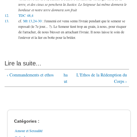
terre, et des cieux se penchera la Justice. Le Seigneur lui-même donnera le
bonheur et notre terre donnera son fruit
12.
TDC 48,4
13.
cf.
Mt 13,24-30
: l'ennemi est venu semu l'ivraie pendant que le semeur se
reposait (le 7e jour... ?). Le Semeur tient trop au grain, à nous, pour risquer
de l'arracher, de nous blesser en arrachant l'ivraie. Il nous laisse le soin de
l'enlever et la lier en botte pour la brûler.
Lire la suite...
‹ Commandements et ethos
ha
L'Ethos de la Rédemption du
ut
Corps ›
Catégories :
Amour et Sexualité