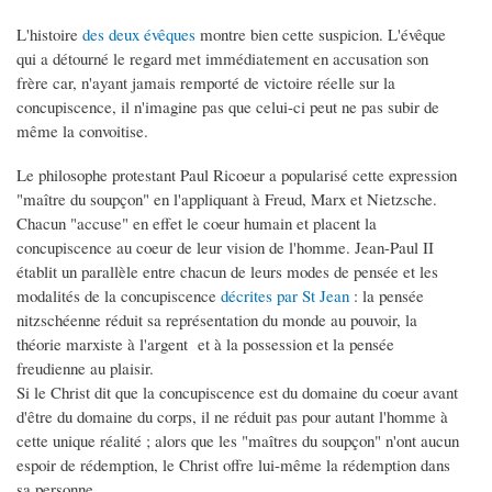
L'histoire
des deux évêques
montre bien cette suspicion. L'évêque
qui a détourné le regard met immédiatement en accusation son
frère car, n'ayant jamais remporté de victoire réelle sur la
concupiscence, il n'imagine pas que celui-ci peut ne pas subir de
même la convoitise.
Le philosophe protestant Paul Ricoeur a popularisé cette expression
"maître du soupçon" en l'appliquant à Freud, Marx et Nietzsche.
Chacun "accuse" en effet le coeur humain et placent la
concupiscence au coeur de leur vision de l'homme. Jean-Paul II
établit un parallèle entre chacun de leurs modes de pensée et les
modalités de la concupiscence
décrites par St Jean
: la pensée
nitzschéenne réduit sa représentation du monde au pouvoir, la
théorie marxiste à l'argent et à la possession et la pensée
freudienne au plaisir.
Si le Christ dit que la concupiscence est du domaine du coeur avant
d'être du domaine du corps, il ne réduit pas pour autant l'homme à
cette unique réalité ; alors que les "maîtres du soupçon" n'ont aucun
espoir de rédemption, le Christ offre lui-même la rédemption dans
sa personne.