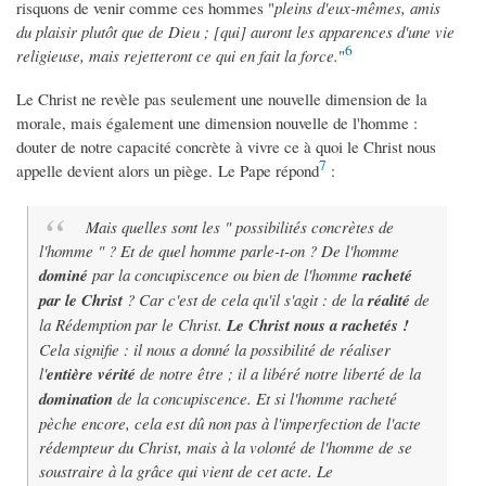
risquons de venir comme ces hommes "
pleins d'eux-mêmes, amis
du plaisir plutôt que de Dieu ; [qui] auront les apparences d'une vie
6
religieuse, mais rejetteront ce qui en fait la force.
"
Le Christ ne revèle pas seulement une nouvelle dimension de la
morale, mais également une dimension nouvelle de l'homme :
douter de notre capacité concrète à vivre ce à quoi le Christ nous
7
appelle devient alors un piège. Le Pape répond
:
Mais quelles sont les " possibilités concrètes de
l'homme " ? Et de quel homme parle-t-on ? De l'homme
dominé
par la concupiscence ou bien de l'homme
racheté
par le Christ
? Car c'est de cela qu'il s'agit : de la
réalité
de
la Rédemption par le Christ.
Le Christ nous a rachetés !
Cela signifie : il nous a donné la possibilité de réaliser
l'
entière vérité
de notre être ; il a libéré notre liberté de la
domination
de la concupiscence. Et si l'homme racheté
pèche encore, cela est dû non pas à l'imperfection de l'acte
rédempteur du Christ, mais à la volonté de l'homme de se
soustraire à la grâce qui vient de cet acte. Le