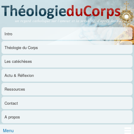
Aller au
contenu
principal
un regard catholique sur l'amour et la sexualité, d'après Jean-Paul II
Théologie du Corps
Intro
Menu principal
Théologie du Corps
Les catéchèses
Actu & Réflexion
Ressources
Contact
A propos
Menu