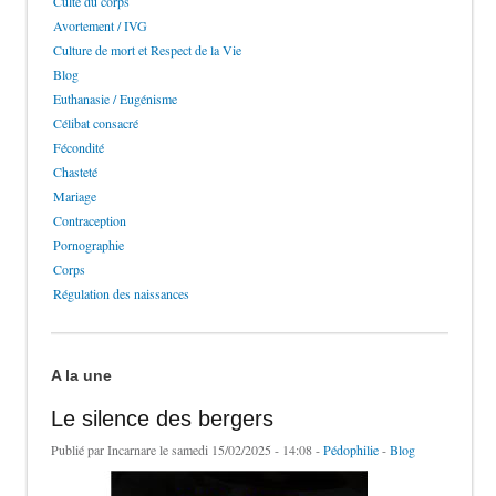
Culte du corps
Avortement / IVG
Culture de mort et Respect de la Vie
Blog
Euthanasie / Eugénisme
Célibat consacré
Fécondité
Chasteté
Mariage
Contraception
Pornographie
Corps
Régulation des naissances
A la une
Le silence des bergers
Publié par
Incarnare
le samedi 15/02/2025 - 14:08 -
Pédophilie
-
Blog