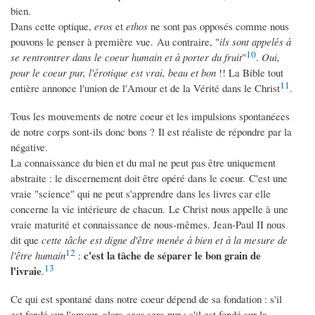
bien.
Dans cette optique,
eros
et
ethos
ne sont pas opposés comme nous
pouvons le penser à première vue. Au contraire, "
ils sont appelés à
10
se rentrontrer dans le coeur humain et à porter du fruit
"
.
Oui,
pour le coeur pur, l'érotique est vrai, beau et bon
!! La Bible tout
11
entière annonce l'union de l'Amour et de la Vérité dans le Christ
.
Tous les mouvements de notre coeur et les impulsions spontanéees
de notre corps sont-ils donc bons ? Il est réaliste de répondre par la
négative.
La connaissance du bien et du mal ne peut pas être uniquement
abstraite : le discernement doit être opéré dans le coeur. C'est une
vraie "science" qui ne peut s'apprendre dans les livres car elle
concerne la vie intérieure de chacun. Le Christ nous appelle à une
vraie maturité et connaissance de nous-mêmes. Jean-Paul II nous
dit que
cette tâche est digne d'être menée à bien et à la mesure de
12
c'est la tâche de séparer le bon grain de
l'être humain
:
13
l'ivraie
.
Ce qui est spontané dans notre coeur dépend de sa fondation : s'il
est fondé sur l'amour, alors
eros
sera pur ; s'il est fondé sur la