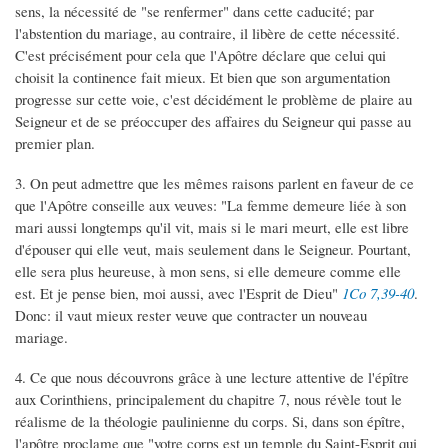
sens, la nécessité de "se renfermer" dans cette caducité; par
l'abstention du mariage, au contraire, il libère de cette nécessité.
C'est précisément pour cela que l'Apôtre déclare que celui qui
choisit la continence fait mieux. Et bien que son argumentation
progresse sur cette voie, c'est décidément le problème de plaire au
Seigneur et de se préoccuper des affaires du Seigneur qui passe au
premier plan.
3. On peut admettre que les mêmes raisons parlent en faveur de ce
que l'Apôtre conseille aux veuves: "La femme demeure liée à son
mari aussi longtemps qu'il vit, mais si le mari meurt, elle est libre
d'épouser qui elle veut, mais seulement dans le Seigneur. Pourtant,
elle sera plus heureuse, à mon sens, si elle demeure comme elle
est. Et je pense bien, moi aussi, avec l'Esprit de Dieu"
1Co 7,39-40
.
Donc: il vaut mieux rester veuve que contracter un nouveau
mariage.
4. Ce que nous découvrons grâce à une lecture attentive de l'épître
aux Corinthiens, principalement du chapitre 7, nous révèle tout le
réalisme de la théologie paulinienne du corps. Si, dans son épître,
l'apôtre proclame que "votre corps est un temple du Saint-Esprit qui