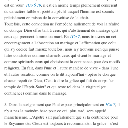
est en vous"
1Co 6,19
, il est en même temps pleinement conscient
du caractère faible et porté au péché auquel l'homme est soumis
précisément en raison de la convoitise de la chair.
Toutefois, cette conviction ne l'empêche nullement de voir la réalité
du don que Dieu offre tant à ceux qui s'abstiennent du mariage qu'à
ceux qui prennent femme ou mari. En
1Co 7
, nous trouvons un net
encouragement à l'abstention au mariage et l'affirmation que celui
qui s'y décide fait mieux; toutefois, nous n'y trouvons rien qui puisse
faire considérer comme charnels ceux qui vivent le mariage et
comme spirituels ceux qui choisissent la continence pour des motifs
religieux. En fait, dans l'une et l'autre manière de vivre - dans l'une
et l'autre vocation, comme on le dit aujourd'hui - opère le don que
chacun reçoit de Dieu, C'est-à-dire la grâce qui fait du corps "un
temple de l'Esprit-Saint" et qui reste tel dans la virginité (ou
continence) comme dans le mariage.
5. Dans l'enseignement que Paul expose principalement en
1Co 7
, il
n'y a pas la moindre base pour ce qui, plus tard, sera appelé
manichéisme. L'Apôtre sait parfaitement que si la continence pour
le Royaume des Cieux est toujours à recommander, la grâce - c'est-