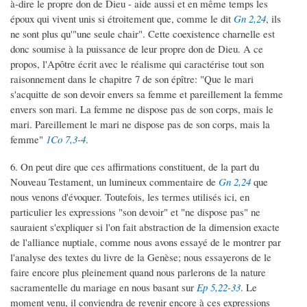
à-dire le propre don de Dieu - aide aussi et en même temps les
époux qui vivent unis si étroitement que, comme le dit
Gn 2,24
, ils
ne sont plus qu'"une seule chair". Cette coexistence charnelle est
donc soumise à la puissance de leur propre don de Dieu. A ce
propos, l'Apôtre écrit avec le réalisme qui caractérise tout son
raisonnement dans le chapitre 7 de son épître: "Que le mari
s'acquitte de son devoir envers sa femme et pareillement la femme
envers son mari. La femme ne dispose pas de son corps, mais le
mari. Pareillement le mari ne dispose pas de son corps, mais la
femme"
1Co 7,3-4
.
6. On peut dire que ces affirmations constituent, de la part du
Nouveau Testament, un lumineux commentaire de
Gn 2,24
que
nous venons d'évoquer. Toutefois, les termes utilisés ici, en
particulier les expressions "son devoir" et "ne dispose pas" ne
sauraient s'expliquer si l'on fait abstraction de la dimension exacte
de l'alliance nuptiale, comme nous avons essayé de le montrer par
l'analyse des textes du livre de la Genèse; nous essayerons de le
faire encore plus pleinement quand nous parlerons de la nature
sacramentelle du mariage en nous basant sur
Ep 5,22-33
. Le
moment venu, il conviendra de revenir encore à ces expressions