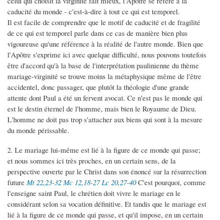
celui qui choisit la virginité fait mieux, l'Apôtre se réfère à la
caducité du monde - c'est-à-dire à tout ce qui est temporel.
Il est facile de comprendre que le motif de caducité et de fragilité
de ce qui est temporel parle dans ce cas de manière bien plus
vigoureuse qu'une référence à la réalité de l'autre monde. Bien que
l'Apôtre s'exprime ici avec quelque difficulté, nous pouvons toutefois
être d'accord qu'à la base de l'interprétation paulinienne du thème
mariage-virginité se trouve moins la métaphysique même de l'être
accidentel, donc passager, que plutôt la théologie d'une grande
attente dont Paul a été un fervent avocat. Ce n'est pas le monde qui
est le destin éternel de l'homme, mais bien le Royaume de Dieu.
L'homme ne doit pas trop s'attacher aux biens qui sont à la mesure
du monde périssable.
2. Le mariage lui-même est lié à la figure de ce monde qui passe;
et nous sommes ici très proches, en un certain sens, de la
perspective ouverte par le Christ dans son énoncé sur la résurrection
future
Mt 22,23-32
Mc 12,18-27
Lc 20,27-40
C'est pourquoi, comme
l'enseigne saint Paul, le chrétien doit vivre le mariage en le
considérant selon sa vocation définitive. Et tandis que le mariage est
lié à la figure de ce monde qui passe, et qu'il impose, en un certain