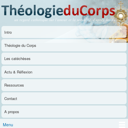
Aller au
contenu
principal
un regard catholique sur l'amour et la sexualité, d'après Jean-Paul II
Théologie du Corps
Intro
Menu principal
Théologie du Corps
Les catéchèses
Actu & Réflexion
Ressources
Contact
A propos
Menu