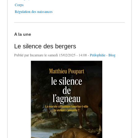
Corps
Régulation des naissances
A la une
Le silence des bergers
Publié par
Incarnare
le samedi 15/02/2025 - 14:08 -
Pédophilie
-
Blog