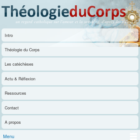
Aller au
contenu
principal
un regard catholique sur l'amour et la sexualité, d'après Jean-Paul II
Théologie du Corps
Intro
Menu principal
Théologie du Corps
Les catéchèses
Actu & Réflexion
Ressources
Contact
A propos
Menu