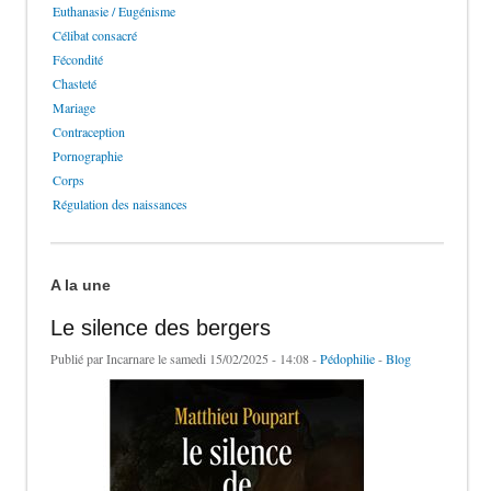
Euthanasie / Eugénisme
Célibat consacré
Fécondité
Chasteté
Mariage
Contraception
Pornographie
Corps
Régulation des naissances
A la une
Le silence des bergers
Publié par
Incarnare
le samedi 15/02/2025 - 14:08 -
Pédophilie
-
Blog