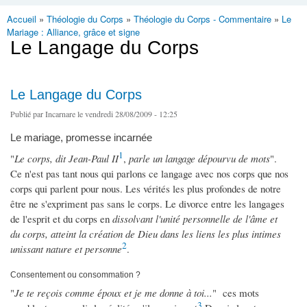
Accueil
»
Théologie du Corps
»
Théologie du Corps - Commentaire
»
Le
Vous êtes ici
Mariage : Alliance, grâce et signe
Le Langage du Corps
Le Langage du Corps
Publié par
Incarnare
le vendredi 28/08/2009 - 12:25
Le mariage, promesse incarnée
1
"
Le corps, dit Jean-Paul II
,
parle un langage dépourvu de mots
".
Ce n'est pas tant nous qui parlons ce langage avec nos corps que nos
corps qui parlent pour nous. Les vérités les plus profondes de notre
être ne s'expriment pas sans le corps. Le divorce entre les langages
de l'esprit et du corps en
dissolvant l'unité personnelle de l'âme et
du corps, atteint la création de Dieu dans les liens les plus intimes
2
unissant nature et personne
.
Consentement ou consommation ?
"
Je te reçois comme époux et je me donne à toi...
" ces mots
3