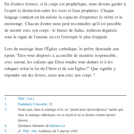
En d'autres termes, si le corps est prophétique, nous devons garder à
l'esprit la distinction entre les vrais et faux prophètes. Chaque
langage contient en lui-même la capacité d'exprimer la vérité et le
mensonge. Chacun d'entre nous peut reconnaître qu'il est possible
de mentir avec son corps : le baiser de Judas, trahison déguisée
sous le signe de l'amour, en est l'exemple le plus frappant.
Lors du mariage dans l'Église catholique, le prêtre demande aux
époux "Etes-vous disposés à accueillir de manière responsable,
avec amour, les enfants que Dieu voudra vous donner et à les
éduquer selon la loi du Christ et de son Eglise?" Que signifie y
répondre oui des lèvres, mais non avec nos corps ?
1.
TDC 110,1
2.
Familiaris Consortio
, 32
3.
Notez que, dans le mariage civil, on "prend pour époux/épouse" tandis que
dans le mariage catholique, on se reçoit et on se donne comme époux/
épouse...
4.
Quelques éléments de
réponse ici
5.
cf.
TDC 104
, Audience du 5 janvier 1983