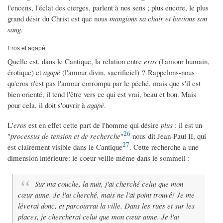
l'encens, l'éclat des cierges, parlent à nos sens ; plus encore, le plus
grand désir du Christ est que nous
mangions sa chair et buvions son
sang
.
Eros et agapè
Quelle est, dans le Cantique, la relation entre
eros
(l'amour humain,
érotique) et
agapè
(l'amour divin, sacrificiel) ? Rappelons-nous
qu'eros n'est pas l'amour corrompu par le péché, mais que s'il est
bien orienté, il tend l'être vers ce qui est vrai, beau et bon. Mais
pour cela, il doit s'ouvrir à
agapè
.
L'
eros
est en effet cette part de l'homme qui désire
plus
: il est un
26
"
processus de tension et de recherche
"
nous dit Jean-Paul II, qui
27
est clairement visible dans le Cantique
. Cette recherche a une
dimension intérieure: le coeur veille même dans le sommeil :
Sur ma couche, la nuit, j'ai cherché celui que mon
cœur aime. Je l'ai cherché, mais ne l'ai point trouvé! Je me
lèverai donc, et parcourrai la ville. Dans les rues et sur les
places, je chercherai celui que mon cœur aime. Je l'ai