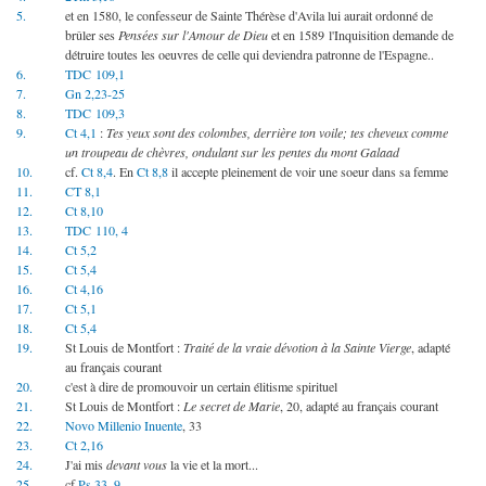
5.
et en 1580, le confesseur de Sainte Thérèse d'Avila lui aurait ordonné de
brûler ses
Pensées sur l'Amour de Dieu
et en 1589 l'Inquisition demande de
détruire toutes les oeuvres de celle qui deviendra patronne de l'Espagne..
6.
TDC 109,1
7.
Gn 2,23-25
8.
TDC 109,3
9.
Ct 4,1
:
Tes yeux sont des colombes, derrière ton voile; tes cheveux comme
un troupeau de chèvres, ondulant sur les pentes du mont Galaad
10.
cf.
Ct 8,4
. En
Ct 8,8
il accepte pleinement de voir une soeur dans sa femme
11.
CT 8,1
12.
Ct 8,10
13.
TDC 110, 4
14.
Ct 5,2
15.
Ct 5,4
16.
Ct 4,16
17.
Ct 5,1
18.
Ct 5,4
19.
St Louis de Montfort :
Traité de la vraie dévotion à la Sainte Vierge
, adapté
au français courant
20.
c'est à dire de promouvoir un certain élitisme spirituel
21.
St Louis de Montfort :
Le secret de Marie
, 20, adapté au français courant
22.
Novo Millenio Inuente
, 33
23.
Ct 2,16
24.
J'ai mis
devant vous
la vie et la mort...
25.
cf
Ps 33, 9