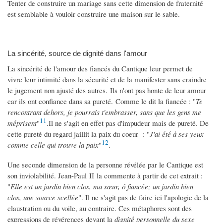
Tenter de construire un mariage sans cette dimension de fraternité
est semblable à vouloir construire une maison sur le sable.
La sincérité, source de dignité dans l'amour
La sincérité de l'amour des fiancés du Cantique leur permet de
vivre leur intimité dans la sécurité et de la manifester sans craindre
le jugement non ajusté des autres. Ils n'ont pas honte de leur amour
car ils ont confiance dans sa pureté. Comme le dit la fiancée : "
Te
rencontrant dehors, je pourrais t'embrasser, sans que les gens me
11
méprisent
"
.Il ne s'agit en effet pas d'impudeur mais de pureté. De
cette pureté du regard jaillit la paix du coeur : "
J'ai été à ses yeux
12
comme celle qui trouve la paix
"
.
Une seconde dimension de la personne révélée par le Cantique est
son inviolabilité. Jean-Paul II la commente à partir de cet extrait :
"
Elle est un jardin bien clos, ma sœur, ô fiancée; un jardin bien
clos, une source scellée
". Il ne s'agit pas de faire ici l'apologie de la
claustration ou du voile, au contraire. Ces métaphores sont des
expressions de révérences devant la
dignité personnelle du sexe