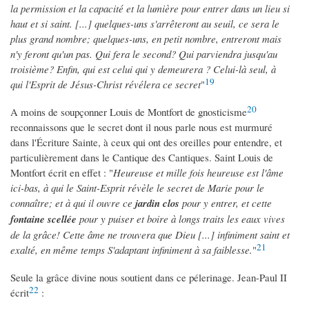
la permission et la capacité et la lumière pour entrer dans un lieu si
haut et si saint. [...] quelques-uns s'arrêteront au seuil, ce sera le
plus grand nombre; quelques-uns, en petit nombre, entreront mais
n'y feront qu'un pas. Qui fera le second? Qui parviendra jusqu'au
troisième? Enfin, qui est celui qui y demeurera ? Celui-là seul, à
19
qui l'Esprit de Jésus-Christ révélera ce secret
"
20
A moins de soupçonner Louis de Montfort de gnosticisme
reconnaissons que le secret dont il nous parle nous est murmuré
dans l'Écriture Sainte, à ceux qui ont des oreilles pour entendre, et
particulièrement dans le Cantique des Cantiques. Saint Louis de
Montfort écrit en effet : "
Heureuse et mille fois heureuse est l'âme
ici-bas, à qui le Saint-Esprit révèle le secret de Marie pour le
connaître; et à qui il ouvre ce
jardin clos
pour y entrer, et cette
fontaine scellée
pour y puiser et boire à longs traits les eaux vives
de la grâce! Cette âme ne trouvera que Dieu [...] infiniment saint et
21
exalté,
en même temps S
'adaptant infiniment à sa faiblesse.
"
Seule la grâce divine nous soutient dans ce pélerinage. Jean-Paul II
22
écrit
: