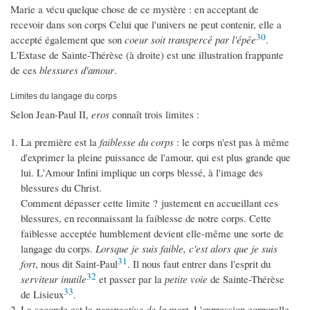
Marie a vécu quelque chose de ce mystère : en acceptant de
recevoir dans son corps Celui que l'univers ne peut contenir, elle a
30
accepté également que son
coeur soit transpercé par l'épée
.
L'Extase de Sainte-Thérèse (à droite) est une illustration frappante
de ces
blessures d'amour
.
Limites du langage du corps
Selon Jean-Paul II,
eros
connaît trois limites :
La première est la
faiblesse du corps
: le corps n'est pas à même
d'exprimer la pleine puissance de l'amour, qui est plus grande que
lui. L'Amour Infini implique un corps blessé, à l'image des
blessures du Christ.
Comment dépasser cette limite ? justement en accueillant ces
blessures, en reconnaissant la faiblesse de notre corps. Cette
faiblesse acceptée humblement devient elle-même une sorte de
langage du corps.
Lorsque je suis faible, c'est alors que je suis
31
fort
, nous dit Saint-Paul
. Il nous faut entrer dans l'esprit du
32
serviteur inutile
et passer par la
petite voie
de Sainte-Thérèse
33
de Lisieux
.
La seconde est la
perspective de la mort
. L'expression corporelle