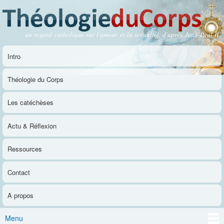
Aller au
contenu
principal
un regard catholique sur l'amour et la sexualité, d'après Jean-Paul II
Théologie du Corps
Intro
Menu principal
Théologie du Corps
Les catéchèses
Actu & Réflexion
Ressources
Contact
A propos
Menu