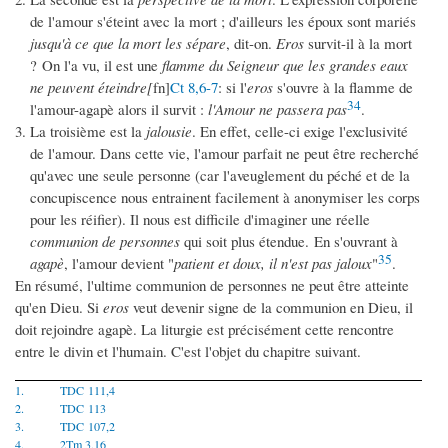
de l'amour s'éteint avec la mort ; d'ailleurs les époux sont mariés
jusqu'à ce que la mort les sépare
, dit-on.
Eros
survit-il à la mort
? On l'a vu, il est une
flamme du Seigneur que les grandes eaux
ne peuvent éteindre[
fn]
Ct 8,6-7
: si l'
eros
s'ouvre à la flamme de
34
l'amour-agapè alors il survit :
l'Amour ne passera pas
.
La troisième est la
jalousie
. En effet, celle-ci exige l'exclusivité
de l'amour. Dans cette vie, l'amour parfait ne peut être recherché
qu'avec une seule personne (car l'aveuglement du péché et de la
concupiscence nous entrainent facilement à anonymiser les corps
pour les réifier). Il nous est difficile d'imaginer une réelle
communion de personnes
qui soit plus étendue. En s'ouvrant à
35
agapè
, l'amour devient "
patient et doux, il n'est pas jaloux
"
.
En résumé, l'ultime communion de personnes ne peut être atteinte
qu'en Dieu. Si
eros
veut devenir signe de la communion en Dieu, il
doit rejoindre agapè. La liturgie est précisément cette rencontre
entre le divin et l'humain. C'est l'objet du chapitre suivant.
1.
TDC 111,4
2.
TDC 113
3.
TDC 107,2
4.
2Tm 3,16