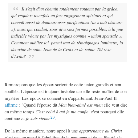
Il s'agit d'un chemin totalement soutenu par la grâce,
qui requiert toutefois un fort engagement spirituel et qui
connaît aussi de douloureuses purifications (la « nuit obscure
»), mais qui conduit, sous diverses formes possibles, à la joie
indicible vécue par les mystiques comme « union sponsale ».
Comment oublier ici, parmi tant de témoignages lumineux, la
doctrine de saint Jean de la Croix et de sainte Thérèse
d'Avila?
Remarquons que les époux sortent de cette union grandis et non
souillés. L'épouse est toujours inviolée car elle reste maître de son
mystère. Les époux se donnent en s'appartenant. Jean-Paul II
affirme
: "Quand l'épouse dit
Mon bien-aimé est mien
elle veut dire
en même temps
C'est celui à qui je me confie
, c'est pourquoi elle
23
continue
et je suis sienne
.
De la même manière, notre appel à une
appartenance au Christ
n'est pas un appel à l'abolition de la personne et de sa liberté : le