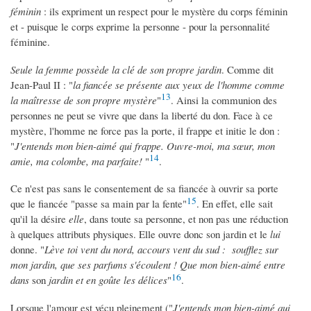
féminin
: ils expriment un respect pour le mystère du corps féminin
et - puisque le corps exprime la personne - pour la personnalité
féminine.
Seule la femme possède la clé de son propre jardin
. Comme dit
Jean-Paul II : "
la fiancée se présente aux yeux de l'homme comme
13
la maîtresse de son propre mystère
"
. Ainsi la communion des
personnes ne peut se vivre que dans la liberté du don. Face à ce
mystère, l'homme ne force pas la porte, il frappe et initie le don :
"
J'entends mon bien-aimé qui frappe. Ouvre-moi, ma sœur, mon
14
amie, ma colombe, ma parfaite!
"
.
Ce n'est pas sans le consentement de sa fiancée à ouvrir sa porte
15
que le fiancée "passe sa main par la fente"
. En effet, elle sait
qu'il la désire
elle
, dans toute sa personne, et non pas une réduction
à quelques attributs physiques. Elle ouvre donc son jardin et le
lui
donne. "
Lève toi vent du nord, accours vent du sud : soufflez sur
mon jardin, que ses parfums s'écoulent ! Que mon bien-aimé entre
16
dans
son
jardin et en goûte les délices
"
.
Lorsque l'amour est vécu pleinement ("
J'entends mon bien-aimé qui