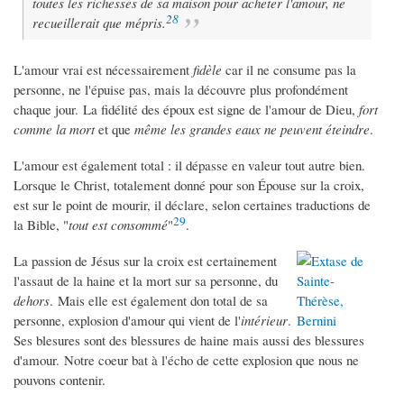
toutes les richesses de sa maison pour acheter l'amour, ne
28
recueillerait que mépris.
L'amour vrai est nécessairement
fidèle
car il ne consume pas la
personne, ne l'épuise pas, mais la découvre plus profondément
chaque jour. La fidélité des époux est signe de l'amour de Dieu,
fort
comme la mort
et que
même les grandes eaux ne peuvent éteindre
.
L'amour est également total : il dépasse en valeur tout autre bien.
Lorsque le Christ, totalement donné pour son Épouse sur la croix,
est sur le point de mourir, il déclare, selon certaines traductions de
29
la Bible, "
tout est consommé
"
.
La passion de Jésus sur la croix est certainement
l'assaut de la haine et la mort sur sa personne, du
dehors
. Mais elle est également don total de sa
personne, explosion d'amour qui vient de l'
intérieur
.
Ses blesures sont des blessures de haine mais aussi des blessures
d'amour. Notre coeur bat à l'écho de cette explosion que nous ne
pouvons contenir.