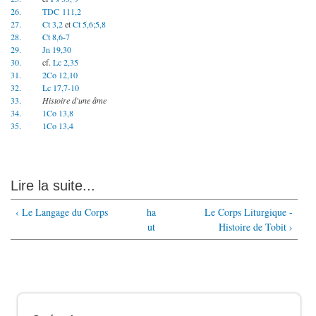
26.
TDC 111,2
27.
Ct 3,2
et
Ct 5,6;5,8
28.
Ct 8,6-7
29.
Jn 19,30
30.
cf.
Lc 2,35
31.
2Co 12,10
32.
Lc 17,7-10
33.
Histoire d'une âme
34.
1Co 13,8
35.
1Co 13,4
Lire la suite...
‹ Le Langage du Corps
ha
Le Corps Liturgique -
ut
Histoire de Tobit ›