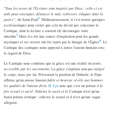
"
Tous les textes de l'Écriture sont inspirés par Dieu ; celle-ci est
utile pour enseigner, dénoncer le mal, redresser, éduquer dans la
4
justice
", dit Saint-Paul
. Malheureusement, il s'est trouvé quelques
ecclésiastiques pour croire que cela ne devait pas concerner le
Cantique, dont la lecture a souvent été découragée voire
5
interdite
.Mais il a été une source d'inspiration pour les grands
6
mystiques et ses versets ont été repris par le liturgie de l'Église
. Le
Cantique des cantiques nous apprend à aimer l'amour humain avec
le regard de Dieu.
Le Cantique nous confirme que la grâce est une réalité
incarnée,
accessible par les sacrements
.
La grâce s'exprime non pas
malgré
le corps, mais
par
lui. Présentant la position de Dubarle, le Pape
affirme qu'un
amour humain fidèle et heureux révèle aux hommes
les qualités de l'amour divin
.
D. Lys
note que c'est un poème
à la
fois sexuel et sacré
. Enlevez le sacré et le Cantique n'est qu'un
banal poème érotique ; enlevez le sexuel et il n'est qu'une vague
allégorie.