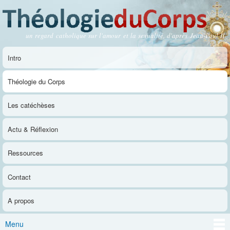
Aller au
contenu
principal
un regard catholique sur l'amour et la sexualité, d'après Jean-Paul II
Théologie du Corps
Intro
Menu principal
Théologie du Corps
Les catéchèses
Actu & Réflexion
Ressources
Contact
A propos
Menu