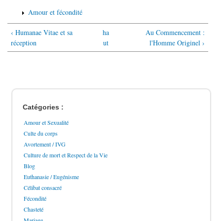
Amour et fécondité
‹ Humanae Vitae et sa
ha
Au Commencement :
réception
ut
l'Homme Originel ›
Catégories :
Amour et Sexualité
Culte du corps
Avortement / IVG
Culture de mort et Respect de la Vie
Blog
Euthanasie / Eugénisme
Célibat consacré
Fécondité
Chasteté
Mariage