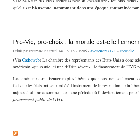
Si le ball-trap des idées reçues associé au vocabulaire - toujours fleuri - 
elle est bienvenue, notamment dans une époque contaminée par 
qu'
de Le Pape part à la chasse aux lapins
Pro-Vie, pro-choix : la morale est-elle l'ennemi
Publié par
Incarnare
le samedi 14/11/2009 - 19:05 -
Avortement / IVG
-
Fécondité
(Via
Cathoweb
) La chambre des représentants des États-Unis a donc ado
américain -qui essuie ici une défaite sévère- : le financement de l'IVG p
Les américains sont beaucoup plus libéraux que nous, non seulement écon
fait que les états ont souvent été l'instrument de la restriction de la lib
aujourd'hui : nous sommes dans une période où il devient tentant pour l
financement public de l'IVG
.
de Pro-Vie, pro-choix : la morale est-elle l'ennemi de la liberté ?