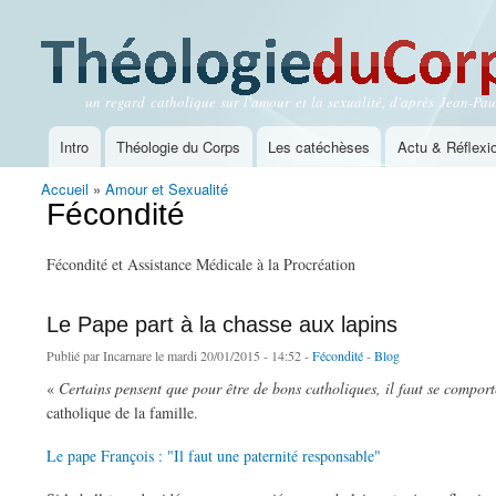
un regard catholique sur l'amour et la sexualité, d'après Jean-Paul
Théologie du Corps
Intro
Théologie du Corps
Les catéchèses
Actu & Réflexi
Menu principal
Accueil
»
Amour et Sexualité
Vous êtes ici
Fécondité
Fécondité et Assistance Médicale à la Procréation
Le Pape part à la chasse aux lapins
Publié par
Incarnare
le mardi 20/01/2015 - 14:52 -
Fécondité
-
Blog
«
Certains pensent que pour être de bons catholiques, il faut se compor
catholique de la famille.
Le pape François : "Il faut une paternité responsable"