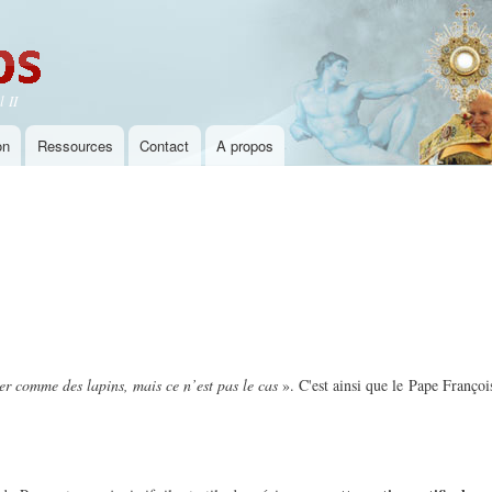
Aller au
contenu
principal
 II
on
Ressources
Contact
A propos
ter comme des lapins, mais ce n’est pas le cas
». C'est ainsi que le Pape Franço