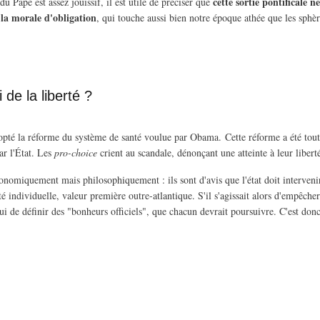
cette sortie pontificale 
du Pape est assez jouissif, il est utile de préciser que
la morale d'obligation
, qui touche aussi bien notre époque athée que les sphèr
 de la liberté ?
pté la réforme du système de santé voulue par Obama. Cette réforme a été toute
ar l'État. Les
pro-choice
crient au scandale, dénonçant une atteinte à leur libert
omiquement mais philosophiquement : ils sont d'avis que l'état doit intervenir 
erté individuelle, valeur première outre-atlantique. S'il s'agissait alors d'empêche
ui de définir des "bonheurs officiels", que chacun devrait poursuivre. C'est don