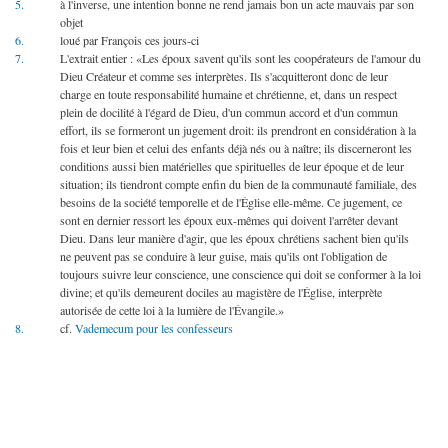
5.
à l'inverse, une intention bonne ne rend jamais bon un acte mauvais par son
objet
6.
loué par François ces jours-ci
7.
L'extrait entier : «Les époux savent qu'ils sont les coopérateurs de l'amour du
Dieu Créateur et comme ses interprètes. Ils s'acquitteront donc de leur
charge en toute responsabilité humaine et chrétienne, et, dans un respect
plein de docilité à l'égard de Dieu, d'un commun accord et d'un commun
effort, ils se formeront un jugement droit: ils prendront en considération à la
fois et leur bien et celui des enfants déjà nés ou à naître; ils discerneront les
conditions aussi bien matérielles que spirituelles de leur époque et de leur
situation; ils tiendront compte enfin du bien de la communauté familiale, des
besoins de la société temporelle et de l'Église elle-même. Ce jugement, ce
sont en dernier ressort les époux eux-mêmes qui doivent l'arrêter devant
Dieu. Dans leur manière d'agir, que les époux chrétiens sachent bien qu'ils
ne peuvent pas se conduire à leur guise, mais qu'ils ont l'obligation de
toujours suivre leur conscience, une conscience qui doit se conformer à la loi
divine; et qu'ils demeurent dociles au magistère de l'Église, interprète
autorisée de cette loi à la lumière de l'Évangile.»
8.
cf.
Vademecum pour les confesseurs