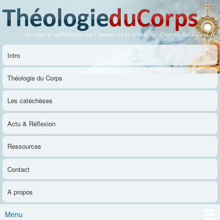
Aller au
contenu
principal
un regard catholique sur l'amour et la sexualité, d'après Jean-Paul II
Théologie du Corps
Intro
Menu principal
Théologie du Corps
Les catéchèses
Actu & Réflexion
Ressources
Contact
A propos
Menu