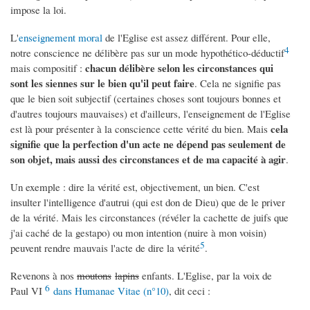
impose la loi.
L'
enseignement moral
de l'Eglise est assez différent. Pour elle,
4
notre conscience ne délibère pas sur un mode hypothético-déductif
chacun délibère selon les circonstances qui
mais compositif :
sont les siennes sur le bien qu'il peut faire
. Cela ne signifie pas
que le bien soit subjectif (certaines choses sont toujours bonnes et
d'autres toujours mauvaises) et d'ailleurs, l'enseignement de l'Eglise
cela
est là pour présenter à la conscience cette vérité du bien. Mais
signifie que la perfection d'un acte ne dépend pas seulement de
son objet, mais aussi des circonstances et de ma capacité à agir
.
Un exemple : dire la vérité est, objectivement, un bien. C'est
insulter l'intelligence d'autrui (qui est don de Dieu) que de le priver
de la vérité. Mais les circonstances (révéler la cachette de juifs que
j'ai caché de la gestapo) ou mon intention (nuire à mon voisin)
5
peuvent rendre mauvais l'acte de dire la vérité
.
Revenons à nos
moutons
lapins
enfants. L'Eglise, par la voix de
6
Paul VI
dans Humanae Vitae (n°10)
, dit ceci :