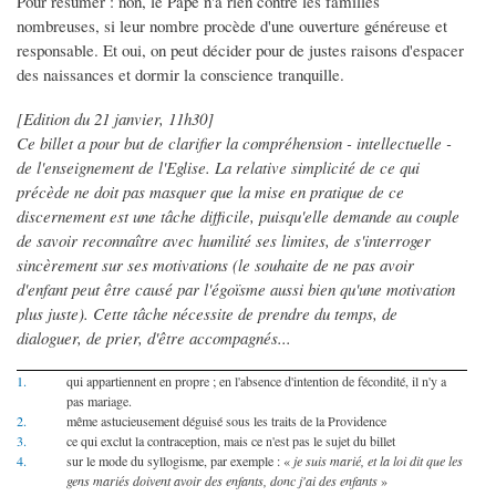
Pour résumer : non, le Pape n'a rien contre les familles
nombreuses, si leur nombre procède d'une ouverture généreuse et
responsable. Et oui, on peut décider pour de justes raisons d'espacer
des naissances et dormir la conscience tranquille.
[Edition du 21 janvier, 11h30]
Ce billet a pour but de clarifier la compréhension - intellectuelle -
de l'enseignement de l'Eglise. La relative simplicité de ce qui
précède ne doit pas masquer que la mise en pratique de ce
discernement est une tâche difficile, puisqu'elle demande au couple
de savoir reconnaître avec humilité ses limites, de s'interroger
sincèrement sur ses motivations (le souhaite de ne pas avoir
d'enfant peut être causé par l'égoïsme aussi bien qu'une motivation
plus juste). Cette tâche nécessite de prendre du temps, de
dialoguer, de prier, d'être accompagnés...
1.
qui appartiennent en propre ; en l'absence d'intention de fécondité, il n'y a
pas mariage.
2.
même astucieusement déguisé sous les traits de la Providence
3.
ce qui exclut la contraception, mais ce n'est pas le sujet du billet
4.
sur le mode du syllogisme, par exemple : «
je suis marié, et la loi dit que les
gens mariés doivent avoir des enfants, donc j'ai des enfants
»