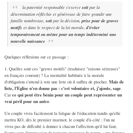
la paternité responsable s'exerce
soit
par la
détermination réfléchie et généreuse de faire grandir une
famille nombreuse,
soit
par la décision,
prise pour de graves
motifs
et dans le respect de la loi morale,
d'éviter
temporairement ou même pour un temps indéterminé une
nouvelle naissance
Quelques réflexions sur ce passage :
1. Quelles sont ces "graves motifs" (traduisez "raisons sérieuses"
en français courant) ? La mentalité habituée à la morale
Mais de
d'obligation s'attend à voir une liste où il suffira de piocher.
liste, l'Eglise n'en donne pas : c'est volontaire et, j'ajoute, sage
.
ce qui peut être bénin pour un couple peut représenter un
Car
vrai péril pour un autre
.
Un couple vivra facilement la fatigue de l'éducation tandis qu'elle
mettra KO, dès le premier marmot, le couple d'à-côté ; l'un ne
vivra pas de diffculté à donner à chacun l'affection qu'il lui faut,
l'autre aura l'impression de toujours manquer de temps ; une femme