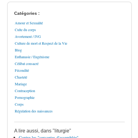
Catégories :
Amour et Sexualité
Culte du corps
Avortement / IVG
Culture de mort et Respect de la Vie
Blog
Euthanasie / Eugénisme
Célibat consacré
Fécondité
Chasteté
Mariage
Contraception
Pornographie
Corps
Régulation des naissances
A lire aussi, dans "liturgie"
Contre les "servantes d'assemblée"