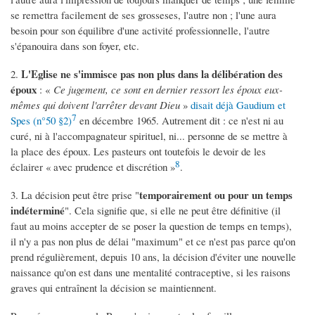
se remettra facilement de ses grosseses, l'autre non ; l'une aura
besoin pour son équilibre d'une activité professionnelle, l'autre
s'épanouira dans son foyer, etc.
L'Eglise ne s'immisce pas non plus dans la délibération des
2.
époux
: «
Ce jugement, ce sont en dernier ressort les époux eux-
mêmes qui doivent l'arrêter devant Dieu
»
disait déjà Gaudium et
7
Spes (n°50 §2)
en décembre 1965. Autrement dit : ce n'est ni au
curé, ni à l'accompagnateur spirituel, ni... personne de se mettre à
la place des époux. Les pasteurs ont toutefois le devoir de les
8
éclairer « avec prudence et discrétion »
.
temporairement ou pour un temps
3. La décision peut être prise "
indéterminé
". Cela signifie que, si elle ne peut être définitive (il
faut au moins accepter de se poser la question de temps en temps),
il n'y a pas non plus de délai "maximum" et ce n'est pas parce qu'on
prend régulièrement, depuis 10 ans, la décision d'éviter une nouvelle
naissance qu'on est dans une mentalité contraceptive, si les raisons
graves qui entraînent la décision se maintiennent.