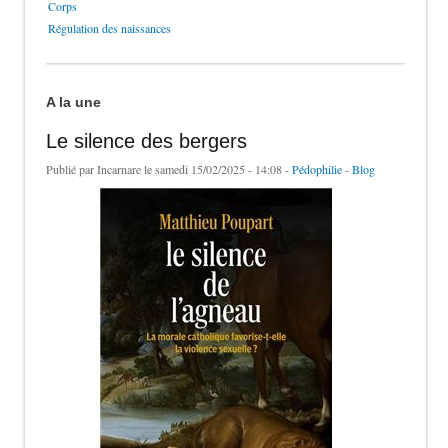
Corps
Régulation des naissances
A la une
Le silence des bergers
Publié par
Incarnare
le samedi 15/02/2025 - 14:08 -
Pédophilie
-
Blog