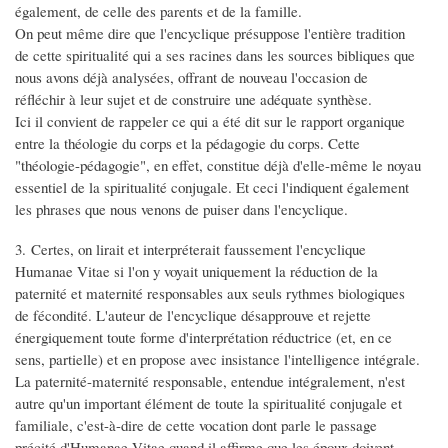
également, de celle des parents et de la famille.
On peut même dire que l'encyclique présuppose l'entière tradition
de cette spiritualité qui a ses racines dans les sources bibliques que
nous avons déjà analysées, offrant de nouveau l'occasion de
réfléchir à leur sujet et de construire une adéquate synthèse.
Ici il convient de rappeler ce qui a été dit sur le rapport organique
entre la théologie du corps et la pédagogie du corps. Cette
"théologie-pédagogie", en effet, constitue déjà d'elle-même le noyau
essentiel de la spiritualité conjugale. Et ceci l'indiquent également
les phrases que nous venons de puiser dans l'encyclique.
3. Certes, on lirait et interpréterait faussement l'encyclique
Humanae Vitae si l'on y voyait uniquement la réduction de la
paternité et maternité responsables aux seuls rythmes biologiques
de fécondité. L'auteur de l'encyclique désapprouve et rejette
énergiquement toute forme d'interprétation réductrice (et, en ce
sens, partielle) et en propose avec insistance l'intelligence intégrale.
La paternité-maternité responsable, entendue intégralement, n'est
autre qu'un important élément de toute la spiritualité conjugale et
familiale, c'est-à-dire de cette vocation dont parle le passage
précité d'Humanae Vitae quand il affirme que les époux doivent