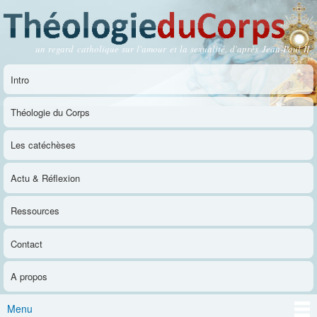
Aller au
contenu
principal
un regard catholique sur l'amour et la sexualité, d'après Jean-Paul II
Théologie du Corps
Intro
Menu principal
Théologie du Corps
Les catéchèses
Actu & Réflexion
Ressources
Contact
A propos
Menu