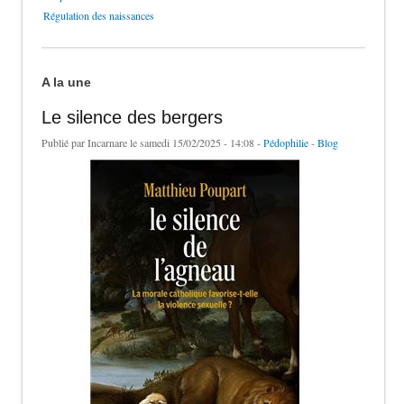
Régulation des naissances
A la une
Le silence des bergers
Publié par
Incarnare
le samedi 15/02/2025 - 14:08 -
Pédophilie
-
Blog