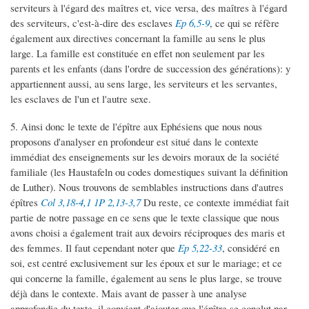
serviteurs à l'égard des maîtres et, vice versa, des maîtres à l'égard
des serviteurs, c'est-à-dire des esclaves
Ep 6,5-9
, ce qui se réfère
également aux directives concernant la famille au sens le plus
large. La famille est constituée en effet non seulement par les
parents et les enfants (dans l'ordre de succession des générations): y
appartiennent aussi, au sens large, les serviteurs et les servantes,
les esclaves de l'un et l'autre sexe.
5. Ainsi donc le texte de l'épître aux Ephésiens que nous nous
proposons d'analyser en profondeur est situé dans le contexte
immédiat des enseignements sur les devoirs moraux de la société
familiale (les Haustafeln ou codes domestiques suivant la définition
de Luther). Nous trouvons de semblables instructions dans d'autres
épîtres
Col 3,18-4,1
1P 2,13-3,7
Du reste, ce contexte immédiat fait
partie de notre passage en ce sens que le texte classique que nous
avons choisi a également trait aux devoirs réciproques des maris et
des femmes. Il faut cependant noter que
Ep 5,22-33
, considéré en
soi, est centré exclusivement sur les époux et sur le mariage; et ce
qui concerne la famille, également au sens le plus large, se trouve
déjà dans le contexte. Mais avant de passer à une analyse
approfondie du texte, il convient d'ajouter que l'épître se conclut par