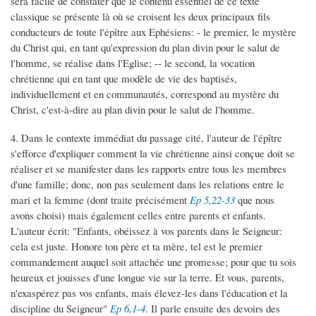
sera facile de constater que le contenu essentiel de ce texte
classique se présente là où se croisent les deux principaux fils
conducteurs de toute l'épître aux Ephésiens: - le premier, le mystère
du Christ qui, en tant qu'expression du plan divin pour le salut de
l'homme, se réalise dans l'Eglise; -- le second, la vocation
chrétienne qui en tant que modèle de vie des baptisés,
individuellement et en communautés, correspond au mystère du
Christ, c'est-à-dire au plan divin pour le salut de l'homme.
4. Dans le contexte immédiat du passage cité, l'auteur de l'épître
s'efforce d'expliquer comment la vie chrétienne ainsi conçue doit se
réaliser et se manifester dans les rapports entre tous les membres
d'une famille; donc, non pas seulement dans les relations entre le
mari et la femme (dont traite précisément
Ep 5,22-33
que nous
avons choisi) mais également celles entre parents et enfants.
L'auteur écrit: "Enfants, obéissez à vos parents dans le Seigneur:
cela est juste. Honore ton père et ta mère, tel est le premier
commandement auquel soit attachée une promesse; pour que tu sois
heureux et jouisses d'une longue vie sur la terre. Et vous, parents,
n'exaspérez pas vos enfants, mais élevez-les dans l'éducation et la
discipline du Seigneur"
Ep 6,1-4
. Il parle ensuite des devoirs des