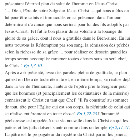
présentant l'éternel plan du salut de l'homme en Jésus-Christ.
"... Dieu, Père de notre Seigneur Jésus-Christ ... qui nous a élus en
lui pour être saints et immaculés en sa présence, dans l'amour,
déterminant d'avance que nous serions pour lui des fils adoptifs par
Jésus-Christ. Tel fut le bon plaisir de sa volonté à la louange de
gloire de sa grâce, dont il nous a gratifiés dans le Bien-aimé. En lui
nous trouvons la Rédemption par son sang, la rémission des péchés
selon la richesse de sa grâce ... pour réaliser ce dessein quand les
temps seront accomplis: ramener toutes choses sous un seul chef,
le Christ"
Ep 1,3-10
.
Après avoir présenté, avec des paroles pleine de gratitude, le plan
qui est en Dieu de toute éternité et, en même temps, se réalise déjà
dans la vie de l'humanité, l'auteur de l'épître prie le Seigneur pour
que les hommes (et principalement les destinataires de la missive)
connaissent le Christ en tant que Chef: "Il l'a constitué au sommet
de tout, tête pour l'Eglise qui est son corps, la plénitude de celui qui
se réalise entièrement en toute chose"
Ep 1,22-23
L'humanité
pécheresse est appelée à une vie nouvelle dans le Christ en qui les
païens et les juifs doivent s'unir comme dans un temple
Ep 2,11-21
.
L'apôtre est le propagateur du mystère du Christ parmi les païens,