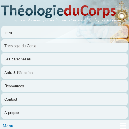
Aller au
contenu
principal
un regard catholique sur l'amour et la sexualité, d'après Jean-Paul II
Théologie du Corps
Intro
Menu principal
Théologie du Corps
Les catéchèses
Actu & Réflexion
Ressources
Contact
A propos
Menu