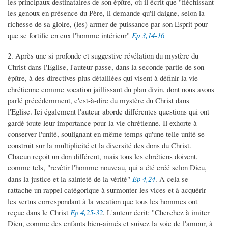
les principaux destinataires de son épître, où il écrit que "fléchissant
les genoux en présence du Père, il demande qu'il daigne, selon la
richesse de sa gloire, (les) armer de puissance par son Esprit pour
que se fortifie en eux l'homme intérieur"
Ep 3,14-16
2. Après une si profonde et suggestive révélation du mystère du
Christ dans l'Eglise, l'auteur passe, dans la seconde partie de son
épître, à des directives plus détaillées qui visent à définir la vie
chrétienne comme vocation jaillissant du plan divin, dont nous avons
parlé précédemment, c'est-à-dire du mystère du Christ dans
l'Eglise. Ici également l'auteur aborde différentes questions qui ont
gardé toute leur importance pour la vie chrétienne. Il exhorte à
conserver l'unité, soulignant en même temps qu'une telle unité se
construit sur la multiplicité et la diversité des dons du Christ.
Chacun reçoit un don différent, mais tous les chrétiens doivent,
comme tels, "revêtir l'homme nouveau, qui a été créé selon Dieu,
dans la justice et la sainteté de la vérité"
Ep 4,24
. A cela se
rattache un rappel catégorique à surmonter les vices et à acquérir
les vertus correspondant à la vocation que tous les hommes ont
reçue dans le Christ
Ep 4,25-32
. L'auteur écrit: "Cherchez à imiter
Dieu, comme des enfants bien-aimés et suivez la voie de l'amour, à