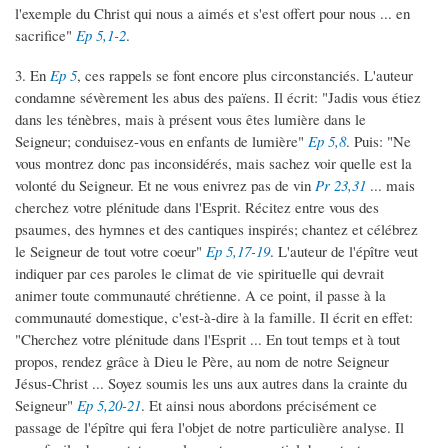
l'exemple du Christ qui nous a aimés et s'est offert pour nous ... en
sacrifice"
Ep 5,1-2
.
3. En
Ep 5
, ces rappels se font encore plus circonstanciés. L'auteur
condamne sévèrement les abus des païens. Il écrit: "Jadis vous étiez
dans les ténèbres, mais à présent vous êtes lumière dans le
Seigneur; conduisez-vous en enfants de lumière"
Ep 5,8
. Puis: "Ne
vous montrez donc pas inconsidérés, mais sachez voir quelle est la
volonté du Seigneur. Et ne vous enivrez pas de vin
Pr 23,31
... mais
cherchez votre plénitude dans l'Esprit. Récitez entre vous des
psaumes, des hymnes et des cantiques inspirés; chantez et célébrez
le Seigneur de tout votre coeur"
Ep 5,17-19
. L'auteur de l'épître veut
indiquer par ces paroles le climat de vie spirituelle qui devrait
animer toute communauté chrétienne. A ce point, il passe à la
communauté domestique, c'est-à-dire à la famille. Il écrit en effet:
"Cherchez votre plénitude dans l'Esprit ... En tout temps et à tout
propos, rendez grâce à Dieu le Père, au nom de notre Seigneur
Jésus-Christ ... Soyez soumis les uns aux autres dans la crainte du
Seigneur"
Ep 5,20-21
. Et ainsi nous abordons précisément ce
passage de l'épître qui fera l'objet de notre particulière analyse. Il