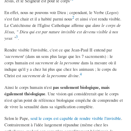
Jésus, et le Seigneur est pour le corps"
En effet, nous ne pouvons voir Dieu ; cependant, le Verbe (
Logos
)
2
s'est fait chair et il a habité parmi nous
et ainsi s'est rendu visible.
Le Catéchisme de l'Eglise Catholique affirme que
dans le corps de
Jésus, " Dieu qui est par nature invisible est devenu visible à nos
3
yeux "
.
Rendre visible l'invisible, c'est ce que Jean-Paul II entend par
'
sacrement
' (dans un sens plus large que les 7 sacrements) : le
corps humain est
sacrement de la personne
dans la mesure où il
indique qu'il y a chez lui plus que chez les animaux ; le corps du
4
Christ est
sacrement de la personne divine
.
pas seulement biologique, mais
Ainsi le corps humain n'est
également théologique
. Une vision qui considérerait que le corps
n'est qu'un point de référence biologique empêche de comprendre et
de vivre la sexualité dans sa signification complète.
Selon le Pape,
seul le corps est capable de rendre visible l'invisible
.
Contrairement à l'idée largement répandue (même chez les
catholiques, malgré son caractère complètement hérétique), la