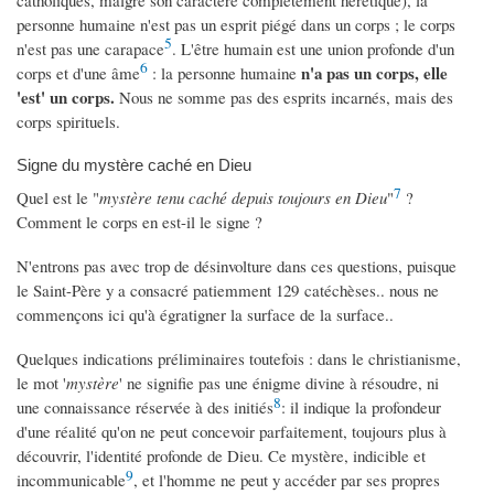
personne humaine n'est pas un esprit piégé dans un corps ; le corps
5
n'est pas une carapace
. L'être humain est une union profonde d'un
6
n'a pa
s un corps, elle
corps et d'une âme
: la personne humaine
'est' un corps.
Nous ne somme pas des esprits incarnés, mais des
corps spirituels.
Signe du mystère caché en Dieu
7
Quel est le "
mystère tenu caché depuis toujours en Dieu
"
?
Comment le corps en est-il le signe ?
N'entrons pas avec trop de désinvolture dans ces questions, puisque
le Saint-Père y a consacré patiemment 129 catéchèses.. nous ne
commençons ici qu'à égratigner la surface de la surface..
Quelques indications préliminaires toutefois : dans le christianisme,
le mot '
mystère
' ne signifie pas une énigme divine à résoudre, ni
8
une connaissance réservée à des initiés
: il indique la profondeur
d'une réalité qu'on ne peut concevoir parfaitement, toujours plus à
découvrir, l'identité profonde de Dieu. Ce mystère, indicible et
9
incommunicable
, et l'homme ne peut y accéder par ses propres