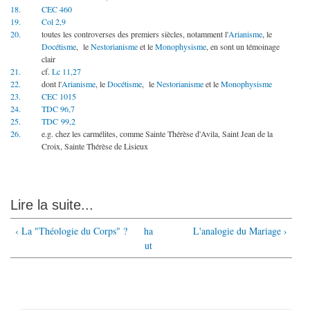
18.
CEC 460
19.
Col 2,9
20.
toutes les controverses des premiers siècles, notamment l'
Arianisme
, le
Docétisme
, le
Nestorianisme
et le
Monophysisme
, en sont un témoinage
clair
21.
cf.
Lc 11,27
22.
dont l'
Arianisme
, le
Docétisme
, le
Nestorianisme
et le
Monophysisme
23.
CEC 1015
24.
TDC 96,7
25.
TDC 99,2
26.
e.g. chez les carmélites, comme Sainte Thérèse d'Avila, Saint Jean de la
Croix, Sainte Thérèse de Lisieux
Lire la suite...
‹ La "Théologie du Corps" ?
ha
L'analogie du Mariage ›
ut