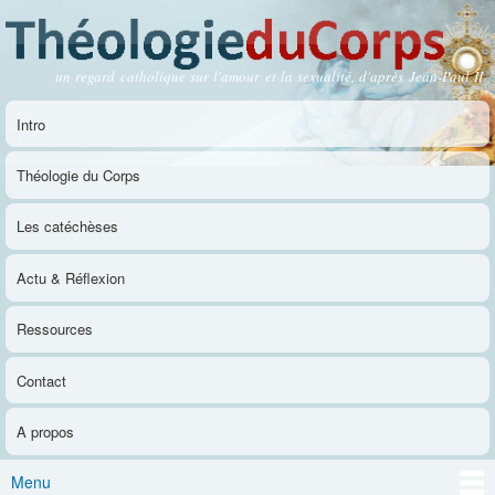
Aller au
contenu
principal
un regard catholique sur l'amour et la sexualité, d'après Jean-Paul II
Théologie du Corps
Intro
Menu principal
Théologie du Corps
Les catéchèses
Actu & Réflexion
Ressources
Contact
A propos
Menu