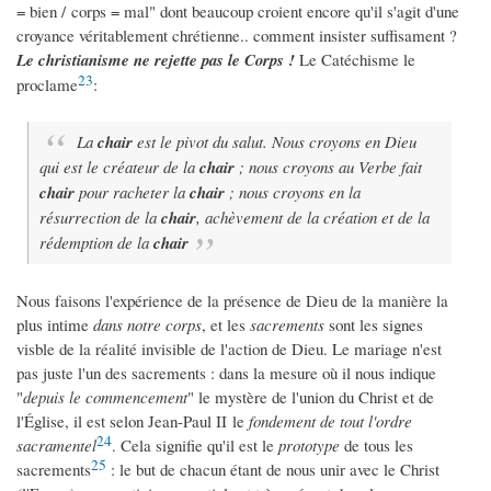
= bien / corps = mal" dont beaucoup croient encore qu'il s'agit d'une
croyance véritablement chrétienne.. comment insister suffisament ?
Le christianisme ne rejette pas le Corps !
Le Catéchisme le
23
proclame
:
La
chair
est le pivot du salut. Nous croyons en Dieu
qui est le créateur de la
chair
; nous croyons au Verbe fait
chair
pour racheter la
chair
; nous croyons en la
résurrection de la
chair
, achèvement de la création et de la
rédemption de la
chair
Nous faisons l'expérience de la présence de Dieu de la manière la
plus intime
dans notre corps
, et les
sacrements
sont les signes
visble de la réalité invisible de l'action de Dieu. Le mariage n'est
pas juste l'un des sacrements : dans la mesure où il nous indique
"
depuis le commencement
" le mystère de l'union du Christ et de
l'Église, il est selon Jean-Paul II le
fondement de tout l'ordre
24
sacramentel
. Cela signifie qu'il est le
prototype
de tous les
25
sacrements
: le but de chacun étant de nous unir avec le Christ