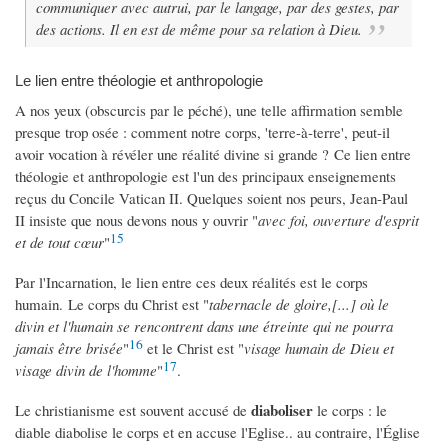
communiquer avec autrui, par le langage, par des gestes, par
des actions. Il en est de même pour sa relation à Dieu.
Le lien entre théologie et anthropologie
A nos yeux (obscurcis par le péché), une telle affirmation semble
presque trop osée : comment notre corps, 'terre-à-terre', peut-il
avoir vocation à révéler une réalité divine si grande ? Ce lien entre
théologie et anthropologie est l'un des principaux enseignements
reçus du Concile Vatican II. Quelques soient nos peurs, Jean-Paul
II insiste que nous devons nous y ouvrir "
avec foi, ouverture d'esprit
15
et de tout cœur
"
Par l'Incarnation, le lien entre ces deux réalités est le corps
humain. Le corps du Christ est "
tabernacle de gloire,[...] où le
divin et l'humain se rencontrent dans une étreinte qui ne pourra
16
jamais être brisée
"
et le Christ est "
visage humain de Dieu et
17
visage divin de l'homme
"
.
diaboliser
Le christianisme est souvent accusé de
le corps : le
diable diabolise le corps et en accuse l'Eglise.. au contraire, l'Église