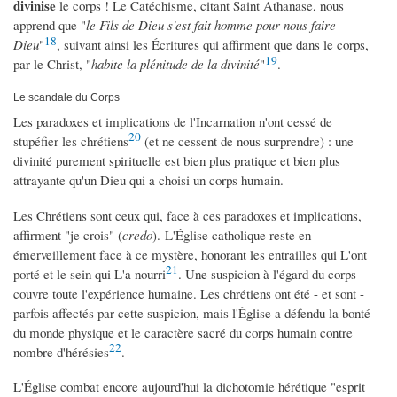
divinise
le corps ! Le Catéchisme, citant Saint Athanase, nous
apprend que "
le Fils de Dieu s'est fait homme pour nous faire
18
Dieu
"
, suivant ainsi les Écritures qui affirment que dans le corps,
19
par le Christ, "
habite la plénitude de la divinité
"
.
Le scandale du Corps
Les paradoxes et implications de l'Incarnation n'ont cessé de
20
stupéfier les chrétiens
(et ne cessent de nous surprendre) : une
divinité purement spirituelle est bien plus pratique et bien plus
attrayante qu'un Dieu qui a choisi un corps humain.
Les Chrétiens sont ceux qui, face à ces paradoxes et implications,
affirment "je crois" (
credo
). L'Église catholique reste en
émerveillement face à ce mystère, honorant les entrailles qui L'ont
21
porté et le sein qui L'a nourri
. Une suspicion à l'égard du corps
couvre toute l'expérience humaine. Les chrétiens ont été - et sont -
parfois affectés par cette suspicion, mais l'Église a défendu la bonté
du monde physique et le caractère sacré du corps humain contre
22
nombre d'hérésies
.
L'Église combat encore aujourd'hui la dichotomie hérétique "esprit