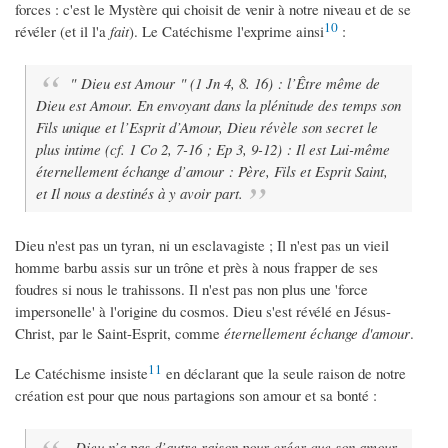
forces : c'est le Mystère qui choisit de venir à notre niveau et de se
10
révéler (et il l'a
fait
). Le Catéchisme l'exprime ainsi
:
" Dieu est Amour " (1 Jn 4, 8. 16) : l’Être même de
Dieu est Amour. En envoyant dans la plénitude des temps son
Fils unique et l’Esprit d’Amour, Dieu révèle son secret le
plus intime (cf. 1 Co 2, 7-16 ; Ep 3, 9-12) : Il est Lui-même
éternellement échange d’amour : Père, Fils et Esprit Saint,
et Il nous a destinés à y avoir part.
Dieu n'est pas un tyran, ni un esclavagiste ; Il n'est pas un vieil
homme barbu assis sur un trône et près à nous frapper de ses
foudres si nous le trahissons. Il n'est pas non plus une 'force
impersonelle' à l'origine du cosmos. Dieu s'est révélé en Jésus-
Christ, par le Saint-Esprit, comme
éternellement échange d'amour
.
11
Le Catéchisme insiste
en déclarant que la seule raison de notre
création est pour que nous partagions son amour et sa bonté :
Dieu n’a pas d’autre raison pour créer que son amour