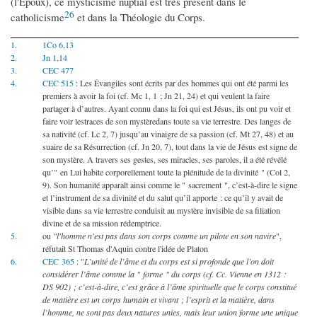
(l'Epoux), ce mysticisme nuptial est très présent dans le
26
catholicisme
et dans la Théologie du Corps.
1.
1Co 6,13
2.
Jn 1,14
3.
CEC 477
4.
CEC 515
: Les Évangiles sont écrits par des hommes qui ont été parmi les
premiers à avoir la foi (cf. Mc 1, 1 ; Jn 21, 24) et qui veulent la faire
partager à d’autres. Ayant connu dans la foi qui est Jésus, ils ont pu voir et
faire voir lestraces de son mystèredans toute sa vie terrestre. Des langes de
sa nativité (cf. Lc 2, 7) jusqu’au vinaigre de sa passion (cf. Mt 27, 48) et au
suaire de sa Résurrection (cf. Jn 20, 7), tout dans la vie de Jésus est signe de
son mystère. A travers ses gestes, ses miracles, ses paroles, il a été révélé
qu’" en Lui habite corporellement toute la plénitude de la divinité " (Col 2,
9). Son humanité apparaît ainsi comme le " sacrement ", c’est-à-dire le signe
et l’instrument de sa divinité et du salut qu’il apporte : ce qu’il y avait de
visible dans sa vie terrestre conduisit au mystère invisible de sa filiation
divine et de sa mission rédemptrice.
5.
ou
"l'homme n'est pas dans son corps comme un pilote en son navire
",
réfutait St Thomas d'Aquin contre l'idée de Platon
6.
CEC 365
: "
L’unité de l’âme et du corps est si profonde que l’on doit
considérer l’âme comme la " forme " du corps (cf. Cc. Vienne en 1312 :
DS 902) ; c’est-à-dire, c’est grâce à l’âme spirituelle que le corps constitué
de matière est un corps humain et vivant ; l’esprit et la matière, dans
l’homme, ne sont pas deux natures unies, mais leur union forme une unique