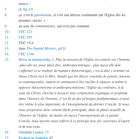
nature."
7.
cf.
Ep 3,9
8.
ça, c'est le
gnosticisme
, et c'est une hérésie condamnée par l'Église dès les
premiers siècles :)
9.
au sens de
communicare
, 'qui n'est pas commun'
10.
CEC 221
11.
CEC 293
12.
TDC 19,4
13.
dans
The Nuptial Mystery
, p131
14.
CEC 1146
15.
Dives in misericordia
, 1:
Plus la mission de l'Eglise est centrée sur l'homme
-plus elle est, pour ainsi dire, anthropocentrique-, plus aussi elle doit
s'affirmer et se réaliser de manière théocentrique, c'est-à-dire s'orienter en
Jésus-Christ vers le Père. Tandis que les divers courants de pensée, anciens
et contemporains, étaient et continuent à être enclins à séparer et même à
opposer théocentrisme et anthropocentrisme, l'Eglise au contraire, à la
suite du Christ, cherche à assurer leur conjonction organique et profonde
dans l'histoire de l'homme. C'est là un des principes fondamentaux, et peut
être même le plus important, de l'enseignement du dernier Concile. Si nous
nous proposons donc comme tâche principale, dans la phase actuelle de
l'histoire de l'Eglise, de mettre en œuvre l'enseignement de ce grand
Concile, nous devons nous référer à ce principe avec foi, ouverture d'esprit
et de tout cœur.
16.
Orientale Lumen, 15
17.
Ecclesia in America
, 67