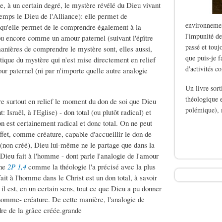
re, à un certain degré, le mystère révélé du Dieu vivant
temps le Dieu de l'Alliance): elle permet de
environnemen
u'elle permet de le comprendre également à la
l'impunité de
 ou encore comme un amour paternel (suivant l'épître
passé et touj
anières de comprendre le mystère sont, elles aussi,
que puis-je f
ique du mystère qui n'est mise directement en relief
d'activités c
our paternel (ni par n'importe quelle autre analogie
Un livre sor
théologique e
e surtout en relief le moment du don de soi que Dieu
polémique), 
 Israël, à l'Eglise) - don total (ou plutôt radical) et
n est certainement radical et donc total. On ne peut
de Le silence des b
ffet, comme créature, capable d'accueillir le don de
l (non créé), Dieu lui-même ne le partage que dans la
Dieu fait à l'homme - dont parle l'analogie de l'amour
ine
2P 1,4
comme la théologie l'a précisé avec la plus
it à l'homme dans le Christ est un don total, à savoir
il est, en un certain sens, tout ce que Dieu a pu donner
'homme- créature. De cette manière, l'analogie de
rdre de la grâce créée.grande