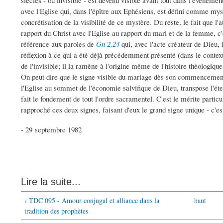
siècles - ou invisible - est devenu visible avant tout dans l'événeme
avec l'Eglise qui, dans l'épître aux Ephésiens, est défini comme m
concrétisation de la visibilité de ce mystère. Du reste, le fait que l
rapport du Christ avec l'Eglise au rapport du mari et de la femme, 
référence aux paroles de
Gn 2,24
qui, avec l'acte créateur de Dieu, 
réflexion à ce qui a été déjà précédemment présenté (dans le conte
de l'invisible; il la ramène à l'origine même de l'histoire théologiq
On peut dire que le signe visible du mariage dès son commencement, 
l'Eglise au sommet de l'économie salvifique de Dieu, transpose l'éte
fait le fondement de tout l'ordre sacramentel. C'est le mérite particul
rapproché ces deux signes, faisant d'eux le grand signe unique - c
- 29 septembre 1982
Lire la suite...
‹ TDC 095 - Amour conjugal et alliance dans la
haut
tradition des prophètes