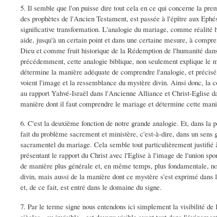
5. Il semble que l'on puisse dire tout cela en ce qui concerne la pre
des prophètes de l'Ancien Testament, est passée à l'épître aux Ephés
significative transformation. L'analogie du mariage, comme réalité 
aide, jusqu'à un certain point et dans une certaine mesure, à compr
Dieu et comme fruit historique de la Rédemption de l'humanité dans 
précédemment, cette analogie biblique, non seulement explique le mys
détermine la manière adéquate de comprendre l'analogie, et précisé
voient l'image et la ressemblance du mystère divin. Ainsi donc, la 
au rapport Yahvé-Israël dans l'Ancienne Alliance et Christ-Eglise 
manière dont il faut comprendre le mariage et détermine cette mani
6. C'est la deuxième fonction de notre grande analogie. Et, dans la 
fait du problème sacrement et ministère, c'est-à-dire, dans un sens
sacramentel du mariage. Cela semble tout particulièrement justifié 
présentant le rapport du Christ avec l'Eglise à l'image de l'union spo
de manière plus générale et, en même temps, plus fondamentale, non
divin, mais aussi de la manière dont ce mystère s'est exprimé dans l'
et, de ce fait, est entré dans le domaine du signe.
7. Par le terme signe nous entendons ici simplement la visibilité de