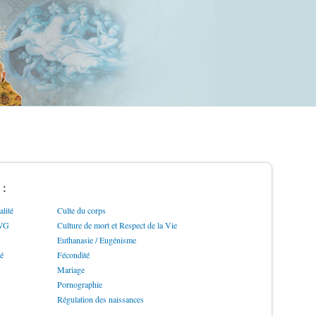
 :
lité
Culte du corps
IVG
Culture de mort et Respect de la Vie
Euthanasie / Eugénisme
ré
Fécondité
Mariage
Pornographie
Régulation des naissances