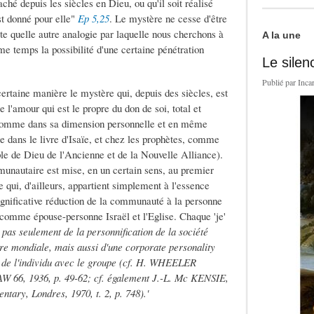
aché depuis les siècles en Dieu, ou qu'il soit réalisé
st donné pour elle"
Ep 5,25
. Le mystère ne cesse d'être
te quelle autre analogie par laquelle nous cherchons à
A la une
e temps la possibilité d'une certaine pénétration
Le silen
Publié par
Inca
rtaine manière le mystère qui, depuis des siècles, est
l'amour qui est le propre du don de soi, total et
 l'homme dans sa dimension personnelle et en même
dans le livre d'Isaïe, et chez les prophètes, comme
ple de Dieu de l'Ancienne et de la Nouvelle Alliance).
nautaire est mise, en un certain sens, au premier
 qui, d'ailleurs, appartient simplement à l'essence
significative réduction de la communauté à la personne
 comme épouse-personne Israël et l'Eglise. Chaque 'je'
t pas seulement de la personnification de la société
e mondiale, mais aussi d'une corporate personality
e de l'individu avec le groupe (cf. H. WHEELER
 66, 1936, p. 49-62; cf. également J.-L. Mc KENSIE,
ary, Londres, 1970, t. 2, p. 748).
'