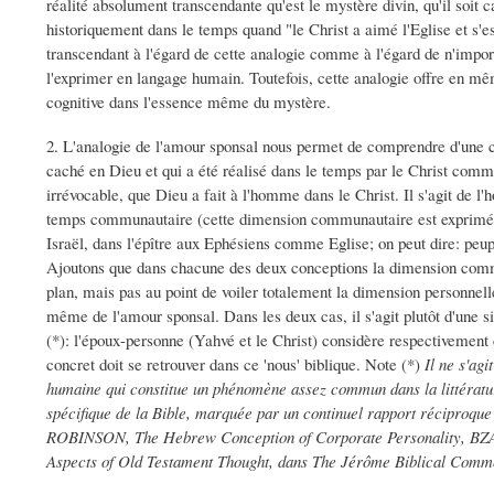
réalité absolument transcendante qu'est le mystère divin, qu'il soit c
historiquement dans le temps quand "le Christ a aimé l'Eglise et s'e
transcendant à l'égard de cette analogie comme à l'égard de n'impor
l'exprimer en langage humain. Toutefois, cette analogie offre en mêm
cognitive dans l'essence même du mystère.
2. L'analogie de l'amour sponsal nous permet de comprendre d'une ce
caché en Dieu et qui a été réalisé dans le temps par le Christ comme 
irrévocable, que Dieu a fait à l'homme dans le Christ. Il s'agit de
temps communautaire (cette dimension communautaire est exprimée 
Israël, dans l'épître aux Ephésiens comme Eglise; on peut dire: peu
Ajoutons que dans chacune des deux conceptions la dimension commu
plan, mais pas au point de voiler totalement la dimension personnelle
même de l'amour sponsal. Dans les deux cas, il s'agit plutôt d'une 
(*): l'époux-personne (Yahvé et le Christ) considère respectivement
concret doit se retrouver dans ce 'nous' biblique. Note (*)
Il ne s'agi
humaine qui constitue un phénomène assez commun dans la littératur
spécifique de la Bible, marquée par un continuel rapport réciproqu
ROBINSON, The Hebrew Conception of Corporate Personality, BZAW
Aspects of Old Testament Thought, dans The Jérôme Biblical Comment