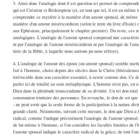
3. Ainsi donc l'analogie dont il est question ici permet de comprend
qui est Créateur et Rédempteur (et, en tant que tel, il est en même 
comprendre ce mystère à la manière d'un amour sponsal, de même q
manière d'un amour miséricordieux (selon le texte du livre d'Isaïe)
aux Ephésiens, principalement le chapitre premier). Du reste, ces m
analogiques. L'analogie de l'amour sponsal comprend une caractérist
ni par l'analogie de l'amour miséricordieux ni par l'analogie de l'am
tirée de la Bible, à laquelle nous aurions pu nous référer).
4. L'analogie de l'amour des époux (ou amour sponsal) semble mettr
fait à l'homme, choisi depuis des siècles dans le Christ (littéralement:
irrévocable dans son caractère essentiel, à savoir comme don. Ce do
parler ici de totalité au sens métaphysique. L'homme n'est pas, en e
Dieu dans la plénitude transcendante de sa divinité. Un tel don tota
communion trinitaire des personnes. En revanche, le don de soi que 
- ne peut avoir que la seule forme de la participation à la nature div
grande clarté. Néanmoins, suivant cette mesure, le don que Dieu a fa
radical, comme l'indique précisément l'analogie de l'amour sponsal: 
de lui-même à l'homme, si l'on considère les facultés limitées de l
l'amour sponsal indique le caractère radical de la grâce; de tout l'o