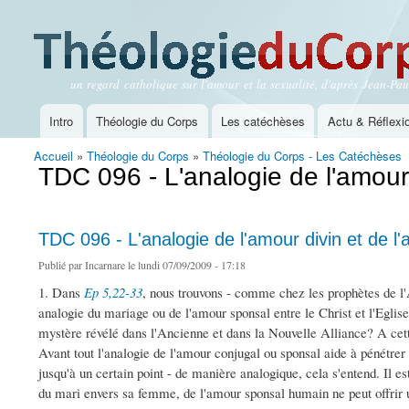
un regard catholique sur l'amour et la sexualité, d'après Jean-Paul
Théologie du Corps
Intro
Théologie du Corps
Les catéchèses
Actu & Réflexi
Menu principal
Accueil
»
Théologie du Corps
»
Théologie du Corps - Les Catéchèses
Vous êtes ici
TDC 096 - L'analogie de l'amour 
TDC 096 - L'analogie de l'amour divin et de l
Publié par
Incarnare
le lundi 07/09/2009 - 17:18
1. Dans
Ep 5,22-33
, nous trouvons - comme chez les prophètes de l
analogie du mariage ou de l'amour sponsal entre le Christ et l'Eglise
mystère révélé dans l'Ancienne et dans la Nouvelle Alliance? A cet
Avant tout l'analogie de l'amour conjugal ou sponsal aide à pénétre
jusqu'à un certain point - de manière analogique, cela s'entend. Il es
du mari envers sa femme, de l'amour sponsal humain ne peut offrir