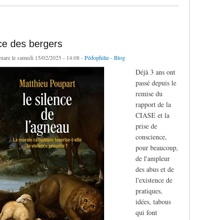
ce des bergers
rnare
le samedi 15/02/2025 - 14:08 -
Pédophilie
-
Blog
Déjà 3 ans ont
passé depuis le
remise du
rapport de la
CIASE et la
prise de
conscience,
pour beaucoup,
de l'ampleur
des abus et de
l'existence de
pratiques,
idées, tabous
qui font