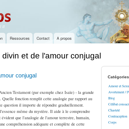
Aller au
contenu
principal
 II
on
Ressources
Contact
A propos
divin et de l'amour conjugal
'amour conjugal
Catégories
Amour et Sexua
'Ancien Testament (par exemple chez Isaïe) - la grande
Avortement / 
. Quelle fonction remplit cette analogie par rapport au
Blog
Célibat consac
te question il importe de répondre graduellement.
Chasteté
r l'essence même du mystère. Il aide à le comprendre
Contraception
t évident que l'analogie de l'amour terrestre, humain,
Corps
 une compréhension adéquate et complète de cette