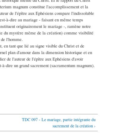
nt historique même du Christ. Et le rapport du Christ
ysterium magnum constitue l'accomplissement et la
'auteur de l'épître aux Ephésiens compare l'indissoluble
c'est-à-dire au mariage - faisant en même temps
instituent originairement le mariage -, ramène notre
xte du mystère même de la création) comme visibilité
ue de l'homme.
en tant que lié au signe visible du Christ et de
rnel plan d'amour dans la dimension historique et en
ier de l'auteur de l'épître aux Ephésiens d'avoir
'est-à-dire un grand sacrement (sacramentum magnum).
TDC 097 - Le mariage, partie intégrante du
sacrement de la création ›