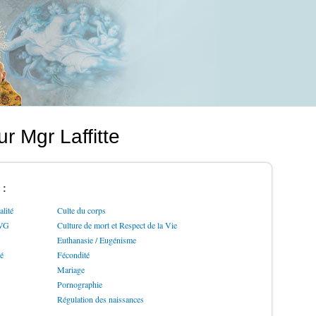
r Mgr Laffitte
 :
lité
Culte du corps
IVG
Culture de mort et Respect de la Vie
Euthanasie / Eugénisme
ré
Fécondité
Mariage
Pornographie
Régulation des naissances