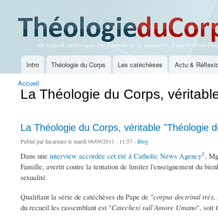
un regard catholique sur l'amour et la sexualité, d'après Jean-Paul
Théologie du Corps
Intro
Théologie du Corps
Les catéchèses
Actu & Réflexi
Menu principal
Accueil
Vous êtes ici
La Théologie du Corps, véritabl
La Théologie du Corps, véritable "Théologie 
Publié par
Incarnare
le mardi 06/09/2011 - 11:57 -
Blog
1
Dans une
interview accordée cet été à Catholic News Agency
, Mg
Famille, avertit contre la tentation de limiter l'enseignement du bi
sexualité.
Qualifiant la série de catéchèses du Pape de "
corpus doctrinal très,
du recueil les rassemblant est "
Catechesi sull’Amore Umano
", soit