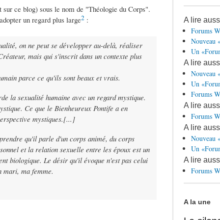
 sur ce blog) sous le nom de "Théologie du Corps".
2
 adopter un regard plus large
:
A lire aus
Forums Wa
Nouveau «
alité, on ne peut se développer au-delà, réaliser
Un «Forum
Créateur, mais qui s'inscrit dans un contexte plus
A lire aus
Nouveau «
umain parce ce qu'ils sont beaux et vrais.
Un «Forum
Forums Wa
arde la sexualité humaine avec un regard mystique.
A lire aus
ystique. Ce que le Bienheureux Pontife a en
Forums Wa
erspective mystiques.[...]
A lire auss
prendre qu'il parle d'un corps animé, du corps
Nouveau «
Un «Forum
nnel et la relation sexuelle entre les époux est un
t biologique. Le désir qu'il évoque n'est pas celui
A lire aus
 mon mari, ma femme.
Forums Wa
A la une