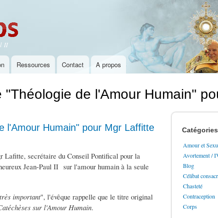
Aller au
contenu
principal
 II
on
Ressources
Contact
A propos
e "Théologie de l'Amour Humain" pou
de l'Amour Humain" pour Mgr Laffitte
Catégories
Amour et Sexua
r Lafitte, secrétaire du Conseil Pontifical pour la
Avortement / 
enheureux Jean-Paul II sur l'amour humain à la seule
Blog
Célibat consac
Chasteté
 très important
", l'évêque rappelle que le titre original
Contraception
Catéchèses sur l'Amour Humain
.
Corps