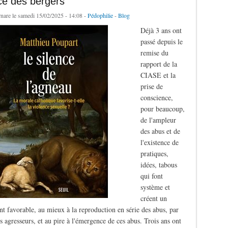
ce des bergers
rnare
le samedi 15/02/2025 - 14:08 -
Pédophilie
-
Blog
Déjà 3 ans ont
passé depuis le
remise du
rapport de la
CIASE et la
prise de
conscience,
pour beaucoup,
de l'ampleur
des abus et de
l'existence de
pratiques,
idées, tabous
qui font
système et
créent un
t favorable, au mieux à la reproduction en série des abus, par
s agresseurs, et au pire à l'émergence de ces abus. Trois ans ont