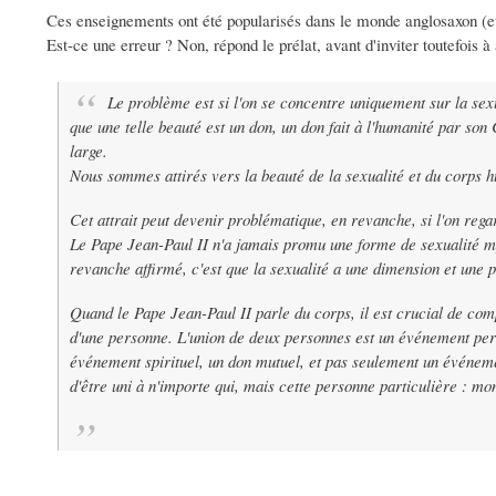
Ces enseignements ont été popularisés dans le monde anglosaxon (et
Est-ce une erreur ? Non, répond le prélat, avant d'inviter toutefois à
Le problème est si l'on se concentre uniquement sur la sexu
que une telle beauté est un don, un don fait à l'humanité par son 
large.
Nous sommes attirés vers la beauté de la sexualité et du corps h
Cet attrait peut devenir problématique, en revanche, si l'on reg
Le Pape Jean-Paul II n'a jamais promu une forme de sexualité m
revanche affirmé, c'est que la sexualité a une dimension et une p
Quand le Pape Jean-Paul II parle du corps, il est crucial de com
d'une personne. L'union de deux personnes est un événement perso
événement spirituel, un don mutuel, et pas seulement un événemen
d'être uni à n'importe qui, mais cette personne particulière :