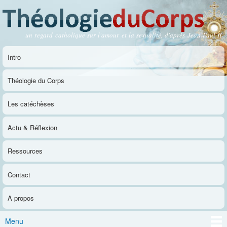
Aller au
contenu
principal
un regard catholique sur l'amour et la sexualité, d'après Jean-Paul II
Théologie du Corps
Intro
Menu principal
Théologie du Corps
Les catéchèses
Actu & Réflexion
Ressources
Contact
A propos
Menu