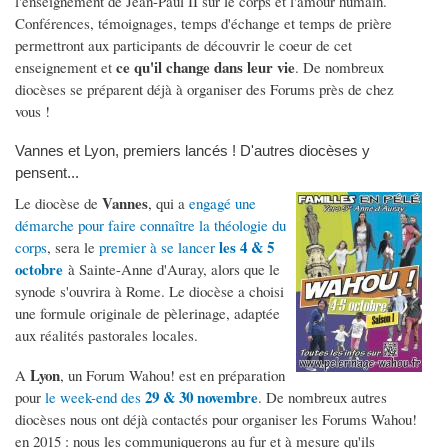
l'enseignement de Jean-Paul II sur le corps et l'amour humain.
Conférences, témoignages, temps d'échange et temps de prière
permettront aux participants de découvrir le coeur de cet
ce qu'il change dans leur vie
enseignement et
. De nombreux
diocèses se préparent déjà à organiser des Forums près de chez
vous !
Vannes et Lyon, premiers lancés ! D'autres diocèses y
pensent...
Vannes
Le diocèse de
, qui a
engagé une
démarche pour faire connaître la théologie du
les 4 & 5
corps
, sera le
premier à se lancer
octobre
à Sainte-Anne d'Auray, alors que le
synode s'ouvrira à Rome. Le diocèse a choisi
une formule originale de pèlerinage, adaptée
aux réalités pastorales locales.
Lyon
A
, un Forum Wahou! est en préparation
29 & 30 novembre
pour
le week-end des
. De nombreux autres
diocèses nous ont déjà contactés pour organiser les Forums Wahou!
en 2015 : nous les communiquerons au fur et à mesure qu'ils