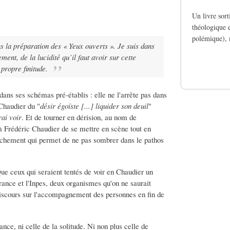
Un livre sor
théologique e
polémique), 
 la préparation des « Yeux ouverts ». Je suis dans
ment, de la lucidité qu’il faut avoir sur cette
de Le silence des b
 propre finitude.
dans ses schémas pré-établis : elle ne l'arrête pas dans
 Chaudier du "
désir égoïste [...] liquider son deuil
"
rai voir
. Et de tourner en dérision, au nom de
 à Frédéric Chaudier de se mettre en scène tout en
lâchement qui permet de ne pas sombrer dans le pathos
Que ceux qui seraient tentés de voir en Chaudier un
France et l'Inpes, deux organismes qu'on ne saurait
discours sur l'accompagnement des personnes en fin de
ance, ni celle de la solitude. Ni non plus celle de