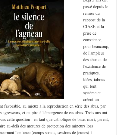
passé depuis le
remise du
rapport de la
CIASE et la
prise de
conscience,
pour beaucoup,
de l'ampleur
des abus et de
l'existence de
pratiques,
idées, tabous
qui font
système et
créent un
t favorable, au mieux à la reproduction en série des abus, par
s agresseurs, et au pire à l'émergence de ces abus. Trois ans ont
ours cette question : en tant que catholique de base, mari, parent,
aire au-delà des mesures de protection des mineurs lors
oncernant l'enfance (camps scouts, sessions de jeunes) ?