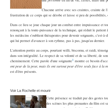
une
personne
en fin de vie, certes, mais une 
Chacune arrive avec ses craintes, crainte de l'
frustration de ce corps qui se dérobe et laisse si peu de possibilités,
Dans ce lieu se joue chaque jour un combat entre impuissance et to
renonçant à la toute-puissance de la technique, qui réduit le patient 
les médecins s'oublient thérapeutes pour devenir soignants, c'est-à-
qui lui permet d'avancer à son rythme, pas à pas, jusqu'au dernier.
L'attention portée au corps, pourtant veilli, biscornu, et raidi, témoi
dans son intégralité. Le respect de sa volonté et de sa liberté, de son
1
cheminement. Cette parole d'une soignante
montre ce besoin d'ac
ont peur de la peur, mais ils ont surtout peur d'être seuls face à la m
est d'être présents.
Voir La Rochelle et mourir
Cette présence se traduit par des gestes to
des scènes les plus prenantes du film est s