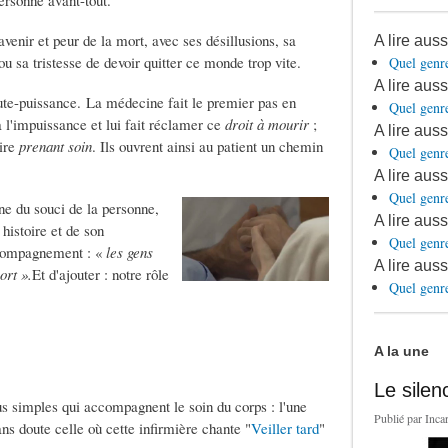
personne avant-tout.
avenir et peur de la mort, avec ses désillusions, sa
A lire aus
 ou sa tristesse de devoir quitter ce monde trop vite.
Quel genr
A lire aus
ute-puissance. La médecine fait le premier pas en
Quel genr
à l'impuissance et lui fait réclamer ce
droit à mourir
;
A lire aus
dire
prenant soin
. Ils ouvrent ainsi au patient un chemin
Quel genr
A lire aus
Quel genr
gne du souci de la personne,
A lire auss
 histoire et de son
Quel genr
compagnement : «
les gens
A lire aus
ort ».
Et d'ajouter : notre rôle
Quel genr
A la une
Le silen
us simples qui accompagnent le soin du corps : l'une
Publié par
Inca
ans doute celle où cette infirmière chante "
Veiller tard
"