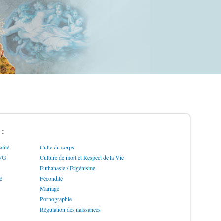
 :
lité
Culte du corps
IVG
Culture de mort et Respect de la Vie
Euthanasie / Eugénisme
ré
Fécondité
Mariage
Pornographie
Régulation des naissances