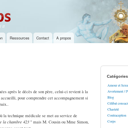
Aller au
contenu
principal
 II
on
Ressources
Contact
A propos
Catégories
Amour et Sexua
es après le décès de son père, celui-ci revient à la
Avortement / 
vait accueilli, pour comprendre cet accompagnement si
Blog
Célibat consac
 paix..
Chasteté
 où la technique médicale se met au service de
Contraception
de la chambre 423
" mais M. Cousin ou Mme Simon,
Corps