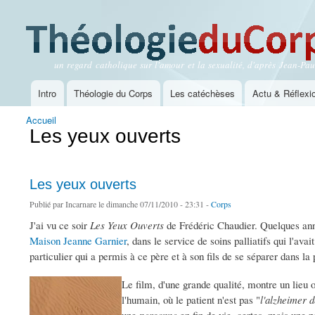
un regard catholique sur l'amour et la sexualité, d'après Jean-Paul
Théologie du Corps
Intro
Théologie du Corps
Les catéchèses
Actu & Réflexi
Menu principal
Accueil
Vous êtes ici
Les yeux ouverts
Les yeux ouverts
Publié par
Incarnare
le dimanche 07/11/2010 - 23:31 -
Corps
J'ai vu ce soir
Les Yeux Ouverts
de Frédéric Chaudier. Quelques anné
Maison Jeanne Garnier
, dans le service de soins palliatifs qui l'a
particulier qui a permis à ce père et à son fils de se séparer dans la
Le film, d'une grande qualité, montre un lieu
l'humain, où le patient n'est pas "
l'alzheimer 