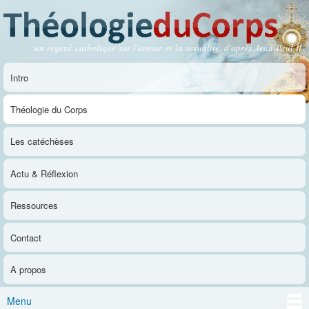
Aller au
contenu
principal
un regard catholique sur l'amour et la sexualité, d'après Jean-Paul II
Théologie du Corps
Intro
Menu principal
Théologie du Corps
Les catéchèses
Actu & Réflexion
Ressources
Contact
A propos
Menu