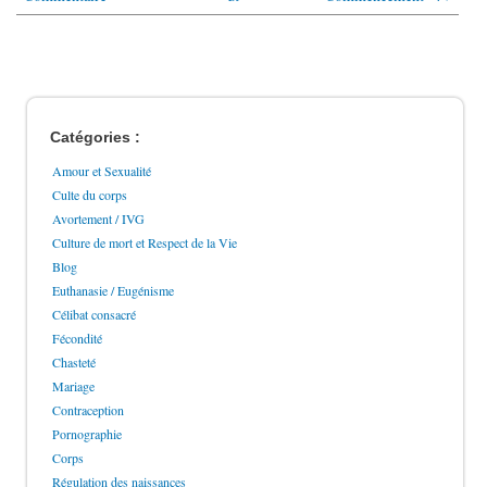
Catégories :
Amour et Sexualité
Culte du corps
Avortement / IVG
Culture de mort et Respect de la Vie
Blog
Euthanasie / Eugénisme
Célibat consacré
Fécondité
Chasteté
Mariage
Contraception
Pornographie
Corps
Régulation des naissances