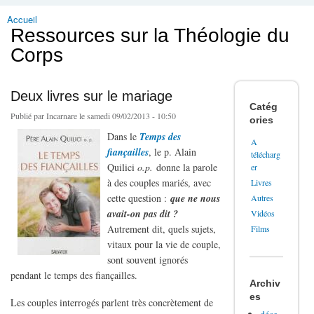
Accueil
Vous êtes ici
Ressources sur la Théologie du
Corps
Deux livres sur le mariage
Catég
Publié par
Incarnare
le samedi 09/02/2013 - 10:50
ories
Dans le
Temps des
A
fiançailles
, le p. Alain
télécharg
Quilici
o.p.
donne la parole
er
à des couples mariés, avec
Livres
cette question :
que ne nous
Autres
avait-on pas dit ?
Vidéos
Autrement dit, quels sujets,
Films
vitaux pour la vie de couple,
sont souvent ignorés
pendant le temps des fiançailles.
Archiv
es
Les couples interrogés parlent très concrètement de