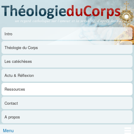
Aller au
contenu
principal
un regard catholique sur l'amour et la sexualité, d'après Jean-Paul II
Théologie du Corps
Intro
Menu principal
Théologie du Corps
Les catéchèses
Actu & Réflexion
Ressources
Contact
A propos
Menu