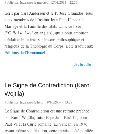
Publié par
Incarnare
le mercredi 12/01/2011 - 22:57
Ecrit par Carl Anderson et le P. Jose Granados, tous
deux membres de l'Institut Jean-Paul II pour le
Mariage et la Famille des Etats-Unis, ce livre
("
Called to love
" en anglais), qui a pour ambition
d'éclairer le lecteur sur le sens philosophique et
religieux de la Théologie du Corps, a été traduit aux
Editions de l'Emmanuel
.
de La Beauté de l'amour et la splendeur du corps (Called to love)
Lire la suite
Le Signe de Contradiction (Karol
Wojtila)
Publié par
Incarnare
le lundi 19/10/2009 - 13:28
Le Signe de Contradiction est une retraite préchée
par Karol Wojtila, futur Pape Jean-Paul II , pour
Paul VI et la Curie romaine, au Vatican, en 1976.
Avant même son élection, cette retraite a été publiée