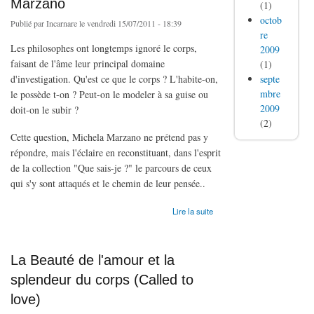
Marzano
(1)
octob
Publié par
Incarnare
le vendredi 15/07/2011 - 18:39
re
Les philosophes ont longtemps ignoré le corps,
2009
faisant de l'âme leur principal domaine
(1)
d'investigation. Qu'est ce que le corps ? L'habite-on,
septe
mbre
le possède t-on ? Peut-on le modeler à sa guise ou
2009
doit-on le subir ?
(2)
Cette question, Michela Marzano ne prétend pas y
répondre, mais l'éclaire en reconstituant, dans l'esprit
de la collection "Que sais-je ?" le parcours de ceux
qui s'y sont attaqués et le chemin de leur pensée..
de Philosophie du Corps, de Michela Marzano
Lire la suite
La Beauté de l'amour et la
splendeur du corps (Called to
love)