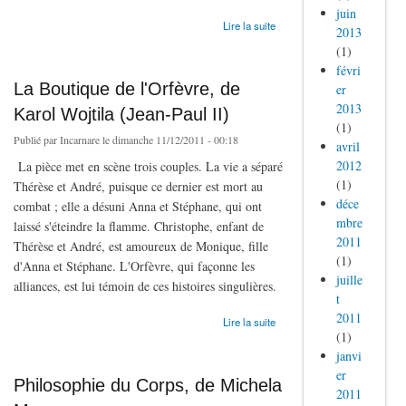
juin
de L'évangile pour le couple
Lire la suite
2013
(1)
févri
La Boutique de l'Orfèvre, de
er
2013
Karol Wojtila (Jean-Paul II)
(1)
Publié par
Incarnare
le dimanche 11/12/2011 - 00:18
avril
2012
La pièce met en scène trois couples. La vie a séparé
(1)
Thérèse et André, puisque ce dernier est mort au
déce
combat ; elle a désuni Anna et Stéphane, qui ont
mbre
laissé s'éteindre la flamme. Christophe, enfant de
2011
Thérèse et André, est amoureux de Monique, fille
(1)
d'Anna et Stéphane. L'Orfèvre, qui façonne les
juille
alliances, est lui témoin de ces histoires singulières.
t
2011
de La Boutique de l'Orfèvre, de Karol Wojtila (Jean-Paul II)
Lire la suite
(1)
janvi
er
Philosophie du Corps, de Michela
2011