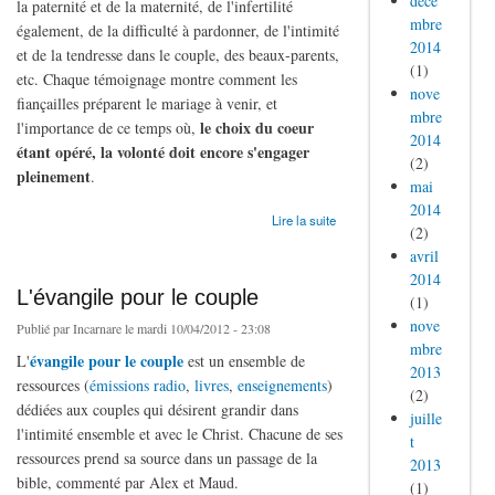
déce
la paternité et de la maternité, de l'infertilité
mbre
également, de la difficulté à pardonner, de l'intimité
2014
et de la tendresse dans le couple, des beaux-parents,
(1)
etc. Chaque témoignage montre comment les
nove
fiançailles préparent le mariage à venir, et
mbre
le choix du coeur
l'importance de ce temps où,
2014
étant opéré, la volonté doit encore s'engager
(2)
pleinement
.
mai
2014
de Deux livres sur le mariage
Lire la suite
(2)
avril
2014
L'évangile pour le couple
(1)
nove
Publié par
Incarnare
le mardi 10/04/2012 - 23:08
mbre
évangile pour le couple
L'
est un ensemble de
2013
ressources (
émissions radio
,
livres
,
enseignements
)
(2)
dédiées aux couples qui désirent grandir dans
juille
l'intimité ensemble et avec le Christ. Chacune de ses
t
ressources prend sa source dans un passage de la
2013
bible, commenté par Alex et Maud.
(1)