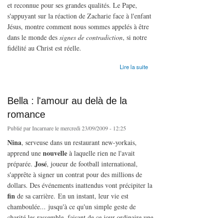
et reconnue pour ses grandes qualités. Le Pape,
s'appuyant sur la réaction de Zacharie face à l'enfant
Jésus, montre comment nous sommes appelés à être
dans le monde des
signes de contradiction
, si notre
fidélité au Christ est réelle.
de Le Signe de Contradiction (Karol Wojtila)
Lire la suite
Bella : l'amour au delà de la
romance
Publié par
Incarnare
le mercredi 23/09/2009 - 12:25
Nina
, serveuse dans un restaurant new-yorkais,
nouvelle
apprend une
à laquelle rien ne l'avait
José
préparée.
, joueur de football international,
s'apprête à signer un contrat pour des millions de
dollars. Des événements inattendus vont précipiter la
fin
de sa carrière. En un instant, leur vie est
chamboulée... jusqu'à ce qu'un simple geste de
charité les rassemble, faisant de ce jour ordinaire une