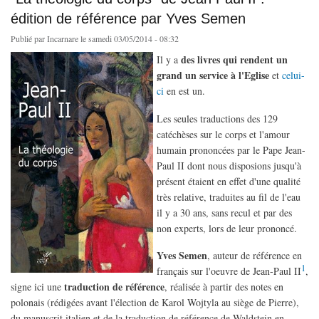
édition de référence par Yves Semen
Publié par
Incarnare
le samedi 03/05/2014 - 08:32
des livres qui rendent un
Il y a
grand un service à l'Eglise
et
celui-
ci
en est un.
Les seules traductions des 129
catéchèses sur le corps et l'amour
humain prononcées par le Pape Jean-
Paul II dont nous disposions jusqu'à
présent étaient en effet d'une qualité
très relative, traduites au fil de l'eau
il y a 30 ans, sans recul et par des
non experts, lors de leur prononcé.
Yves Semen
, auteur de référence en
1
français sur l'oeuvre de Jean-Paul II
,
traduction de référence
signe ici une
, réalisée à partir des notes en
polonais (rédigées avant l'élection de Karol Wojtyla au siège de Pierre),
du manuscrit italien et de la traduction de référence de Waldstein en