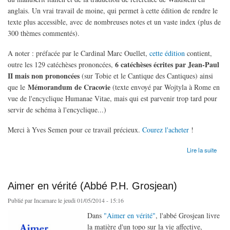
anglais. Un vrai travail de moine, qui permet à cette édition de rendre le
texte plus accessible, avec de nombreuses notes et un vaste index (plus de
300 thèmes commentés).
A noter : préfacée par le Cardinal Marc Ouellet,
cette édition
contient,
6 catéchèses écrites par Jean-Paul
outre les 129 catéchèses prononcées,
II mais non prononcées
(sur Tobie et le Cantique des Cantiques) ainsi
Mémorandum de Cracovie
que le
(texte envoyé par Wojtyla à Rome en
vue de l'encyclique Humanae Vitae, mais qui est parvenir trop tard pour
servir de schéma à l'encyclique...)
Merci à Yves Semen pour ce travail précieux.
Courez l'acheter
!
de "La théologie du corps" de Jean Paul II : édition de référence par Yves Semen
Lire la suite
Aimer en vérité (Abbé P.H. Grosjean)
Publié par
Incarnare
le jeudi 01/05/2014 - 15:16
Dans
"Aimer en vérité"
, l'abbé Grosjean livre
la matière d'un topo sur la vie affective,