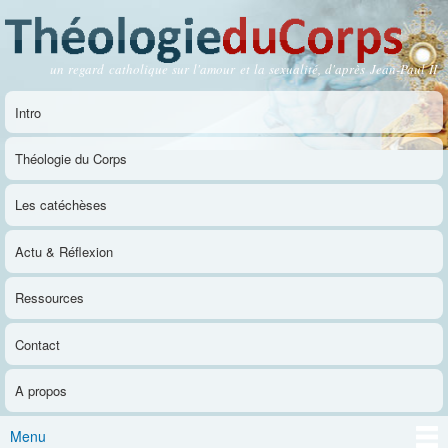
Aller au
contenu
principal
un regard catholique sur l'amour et la sexualité, d'après Jean-Paul II
Théologie du Corps
Intro
Menu principal
Théologie du Corps
Les catéchèses
Actu & Réflexion
Ressources
Contact
A propos
Menu