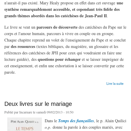
une
n'aurait-il pas existé. Mary Healy propose en effet dans cet ouvrage
synthèse remarquablement accessible, et cependant très fidèle des
grands thèmes abordés dans les catéchèses de Jean-Paul II
.
parcours de découverte
Le livre se veut un
des catéchèses du Pape sur le
corps et l'amour humain, parcours à vivre en couple ou en groupe.
Chaque chapitre reprend un volet de l'enseignement du Pape et se conclut
des ressources
par
(textes bibliques, du magistère, un glossaire et les
références des catéchèses de JPII pour ceux qui voudraient en faire une
questions pour échanger
lecture guidée), des
et se laisser imprégner de
cet enseignement, et enfin une exhortation à se laisser convertir par cette
parole.
de Les Hommes et les Femmes viennent d'Eden
Lire la suite
Deux livres sur le mariage
Publié par
Incarnare
le samedi 09/02/2013 - 10:50
Dans le
Temps des fiançailles
, le p. Alain Quilici
o.p.
donne la parole à des couples mariés, avec