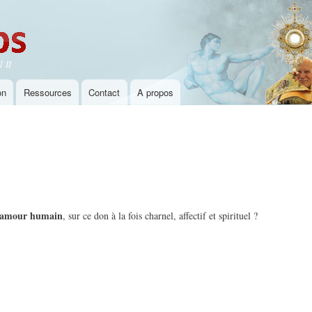
Aller au
contenu
principal
 II
on
Ressources
Contact
A propos
 l'amour humain
, sur ce don à la fois charnel, affectif et spirituel ?