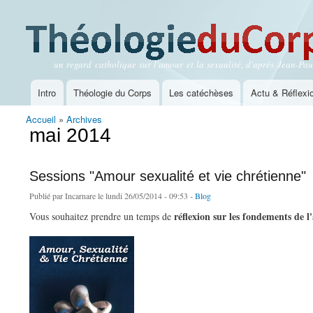
un regard catholique sur l'amour et la sexualité, d'après Jean-Paul
Théologie du Corps
Intro
Théologie du Corps
Les catéchèses
Actu & Réflexi
Menu principal
Accueil
»
Archives
Vous êtes ici
mai 2014
Sessions "Amour sexualité et vie chrétienne"
Publié par
Incarnare
le lundi 26/05/2014 - 09:53 -
Blog
réflexion sur les fondements de
Vous souhaitez prendre un temps de