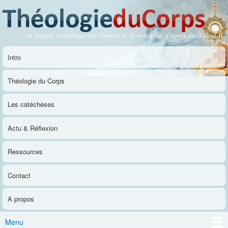
Aller au
contenu
principal
un regard catholique sur l'amour et la sexualité, d'après Jean-Paul II
Théologie du Corps
Intro
Menu principal
Théologie du Corps
Les catéchèses
Actu & Réflexion
Ressources
Contact
A propos
Menu