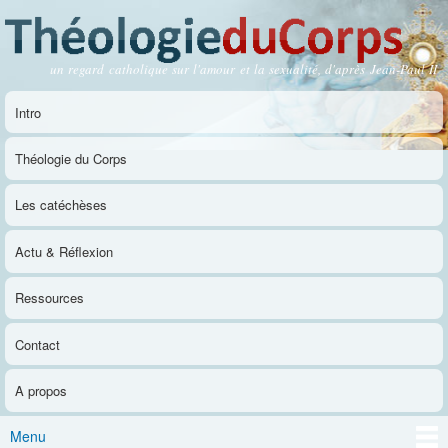
Aller au
contenu
principal
un regard catholique sur l'amour et la sexualité, d'après Jean-Paul II
Théologie du Corps
Intro
Menu principal
Théologie du Corps
Les catéchèses
Actu & Réflexion
Ressources
Contact
A propos
Menu