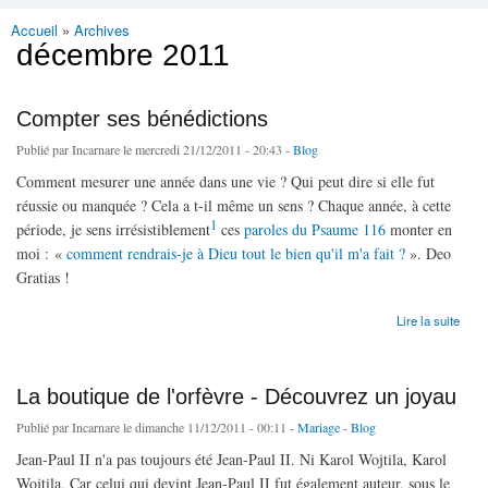
Accueil
»
Archives
Vous êtes ici
décembre 2011
Compter ses bénédictions
Publié par
Incarnare
le mercredi 21/12/2011 - 20:43 -
Blog
Comment mesurer une année dans une vie ? Qui peut dire si elle fut
réussie ou manquée ? Cela a t-il même un sens ? Chaque année, à cette
1
période, je sens irrésistiblement
ces
paroles du Psaume 116
monter en
moi : «
comment rendrais-je à Dieu tout le bien qu'il m'a fait ?
». Deo
Gratias !
de Compter ses bénédictions
Lire la suite
La boutique de l'orfèvre - Découvrez un joyau
Publié par
Incarnare
le dimanche 11/12/2011 - 00:11 -
Mariage
-
Blog
Jean-Paul II n'a pas toujours été Jean-Paul II. Ni Karol Wojtila, Karol
Wojtila. Car celui qui devint Jean-Paul II fut également auteur, sous le