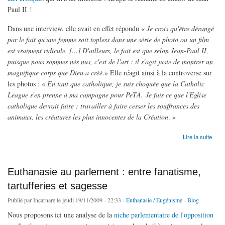
Paul II !
Dans une interview, elle avait en effet répondu «
Je crois qu'être dérangé
par le fait qu'une femme soit topless dans une série de photo ou un film
est vraiment ridicule. [...] D'ailleurs, le fait est que selon Jean-Paul II,
puisque nous sommes nés nus, c'est de l'art : il s'agit juste de montrer un
magnifique corps que Dieu a créé
.» Elle réagit ainsi à la controverse sur
les photos : «
En tant que catholique, je suis choquée que la Catholic
League s'en prenne à ma campagne pour PeTA. Je fais ce que l'Eglise
catholique devrait faire : travailler à faire cesser les souffrances des
animaux, les créatures les plus innocentes de la Création
. »
de Qui veut faire l'ange fait la bête
Lire la suite
Euthanasie au parlement : entre fanatisme,
tartufferies et sagesse
Publié par
Incarnare
le jeudi 19/11/2009 - 22:33 -
Euthanasie / Eugénisme
-
Blog
Nous proposons ici une analyse de la
niche parlementaire de l'opposition