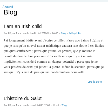
Accueil
Vous êtes ici
Blog
I am an Irish child
Publié par
Incarnare
le lundi 14/12/2009 - 16:05 -
Blog
-
Pédophilie
J'ai longuement hésité avant d'écrire ce billet. Parce que j'aime l'Eglise et
que je sais qu'un nouvel assaut médiatique causera sans doute à ses fidèles
quelques souffrances ; parce que j'aime les prêtres, que je mesure la
beauté du don de leur personne et la souffrance qu'il y a à se voir
implicitement considéré comme un danger potentiel ; parce que je ne
veux pas être de ceux qui jettent la pierre -même la seconde- parce que je
sais qu'il n'y a rien de pire qu'une condamnation désinvolte.
de I am an Irish child
Lire la suite
L'histoire du Salut
Publié par
Incarnare
le mardi 08/12/2009 - 11:41 -
Blog