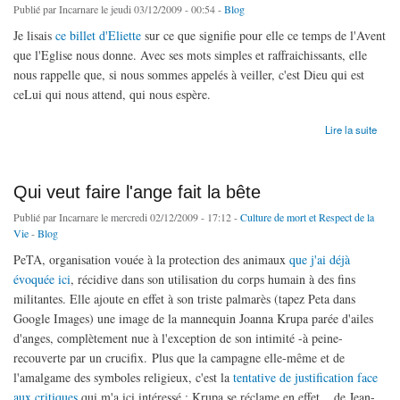
Publié par
Incarnare
le jeudi 03/12/2009 - 00:54 -
Blog
Je lisais
ce billet d'Eliette
sur ce que signifie pour elle ce temps de l'Avent
que l'Eglise nous donne. Avec ses mots simples et raffraichissants, elle
nous rappelle que, si nous sommes appelés à veiller, c'est Dieu qui est
ceLui qui nous attend, qui nous espère.
de Semer Avent tout.
Lire la suite
Qui veut faire l'ange fait la bête
Publié par
Incarnare
le mercredi 02/12/2009 - 17:12 -
Culture de mort et Respect de la
Vie
-
Blog
PeTA, organisation vouée à la protection des animaux
que j'ai déjà
évoquée ici
, récidive dans son utilisation du corps humain à des fins
militantes. Elle ajoute en effet à son triste palmarès (tapez Peta dans
Google Images) une image de la mannequin Joanna Krupa parée d'ailes
d'anges, complètement nue à l'exception de son intimité -à peine-
recouverte par un crucifix. Plus que la campagne elle-même et de
l'amalgame des symboles religieux, c'est la
tentative de justification face
aux critiques
qui m'a ici intéressé : Krupa se réclame en effet... de Jean-