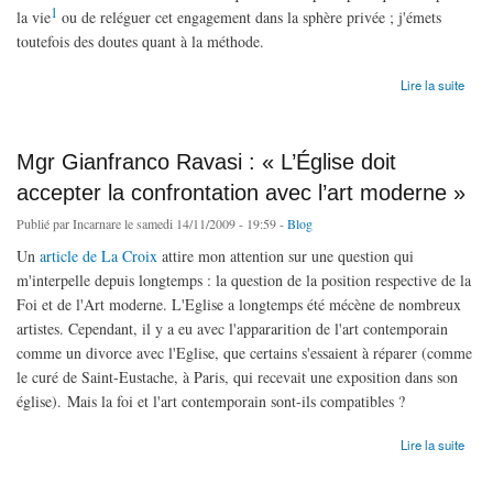
1
la vie
ou de reléguer cet engagement dans la sphère privée ; j'émets
toutefois des doutes quant à la méthode.
de Pour une opposition crédible à l'avortement
Lire la suite
Mgr Gianfranco Ravasi : « L’Église doit
accepter la confrontation avec l’art moderne »
Publié par
Incarnare
le samedi 14/11/2009 - 19:59 -
Blog
Un
article de La Croix
attire mon attention sur une question qui
m'interpelle depuis longtemps : la question de la position respective de la
Foi et de l'Art moderne. L'Eglise a longtemps été mécène de nombreux
artistes. Cependant, il y a eu avec l'appararition de l'art contemporain
comme un divorce avec l'Eglise, que certains s'essaient à réparer (comme
le curé de Saint-Eustache, à Paris, qui recevait une exposition dans son
église). Mais la foi et l'art contemporain sont-ils compatibles ?
de Mgr Gianfranco Ravasi : « L’Église doit accepter la confrontation avec l’art moderne »
Lire la suite