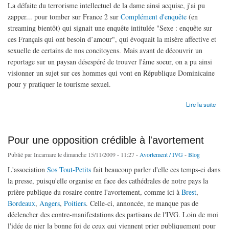
La défaite du terrorisme intellectuel de la dame ainsi acquise, j'ai pu
zapper... pour tomber sur France 2 sur
Complément d'enquête
(en
streaming bientôt) qui signait une enquête intitulée "Sexe : enquête sur
ces Français qui ont besoin d’amour", qui évoquait la misère affective et
sexuelle de certains de nos concitoyens. Mais avant de découvrir un
reportage sur un paysan désespéré de trouver l'âme soeur, on a pu ainsi
visionner un sujet sur ces hommes qui vont en République Dominicaine
pour y pratiquer le tourisme sexuel.
de Brèves : soirée télé
Lire la suite
Pour une opposition crédible à l'avortement
Publié par
Incarnare
le dimanche 15/11/2009 - 11:27 -
Avortement / IVG
-
Blog
L'association
Sos Tout-Petits
fait beaucoup parler d'elle ces temps-ci dans
la presse, puisqu'elle organise en face des cathédrales de notre pays la
prière publique du rosaire contre l'avortement, comme ici à
Brest
,
Bordeaux
,
Angers
,
Poitiers
. Celle-ci, annoncée, ne manque pas de
déclencher des contre-manifestations des partisans de l'IVG. Loin de moi
l'idée de nier la bonne foi de ceux qui viennent prier publiquement pour