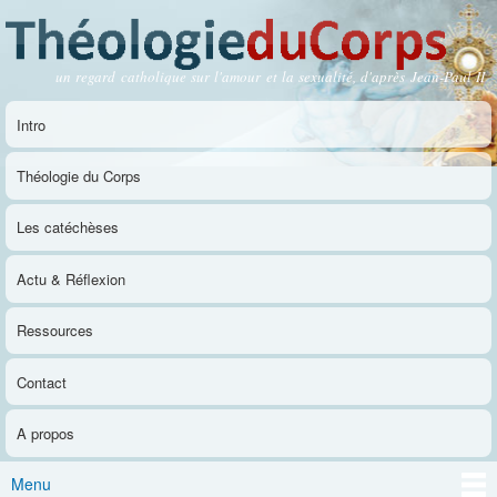
Aller au
contenu
principal
un regard catholique sur l'amour et la sexualité, d'après Jean-Paul II
Théologie du Corps
Intro
Menu principal
Théologie du Corps
Les catéchèses
Actu & Réflexion
Ressources
Contact
A propos
Menu