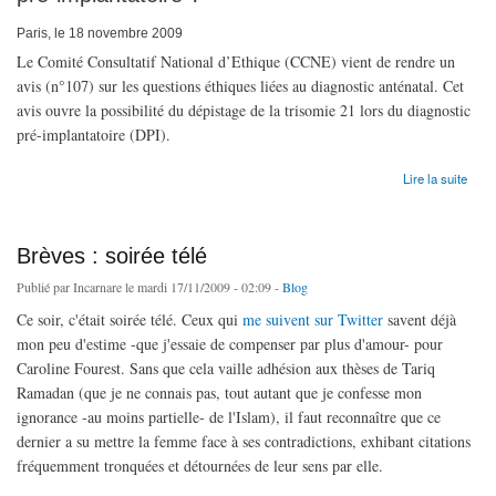
Paris, le 18 novembre 2009
Le Comité Consultatif National d’Ethique (CCNE) vient de rendre un
avis (n°107) sur les questions éthiques liées au diagnostic anténatal. Cet
avis ouvre la possibilité du dépistage de la trisomie 21 lors du diagnostic
pré-implantatoire (DPI).
de DPI : Communiqué du Card. Vingt-Trois
Lire la suite
Brèves : soirée télé
Publié par
Incarnare
le mardi 17/11/2009 - 02:09 -
Blog
Ce soir, c'était soirée télé. Ceux qui
me suivent sur Twitter
savent déjà
mon peu d'estime -que j'essaie de compenser par plus d'amour- pour
Caroline Fourest. Sans que cela vaille adhésion aux thèses de Tariq
Ramadan (que je ne connais pas, tout autant que je confesse mon
ignorance -au moins partielle- de l'Islam), il faut reconnaître que ce
dernier a su mettre la femme face à ses contradictions, exhibant citations
fréquemment tronquées et détournées de leur sens par elle.