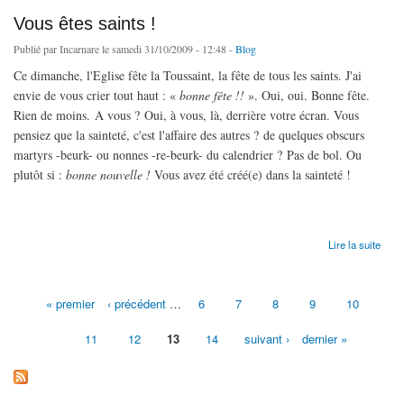
Vous êtes saints !
Publié par
Incarnare
le samedi 31/10/2009 - 12:48 -
Blog
Ce dimanche, l'Eglise fête la Toussaint, la fête de tous les saints. J'ai
envie de vous crier tout haut : «
bonne fête !!
». Oui, oui. Bonne fête.
Rien de moins. A vous ? Oui, à vous, là, derrière votre écran. Vous
pensiez que la sainteté, c'est l'affaire des autres ? de quelques obscurs
martyrs -beurk- ou nonnes -re-beurk- du calendrier ? Pas de bol. Ou
plutôt si :
bonne nouvelle !
Vous avez été créé(e) dans la sainteté !
de Vous êtes saints !
Lire la suite
« premier
‹ précédent
…
6
7
8
9
10
Pages
11
12
13
14
suivant ›
dernier »