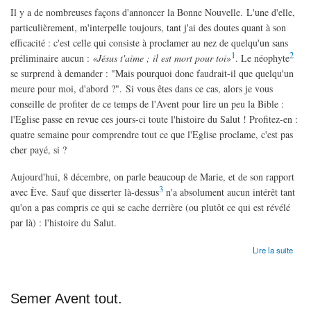
Il y a de nombreuses façons d'annoncer la Bonne Nouvelle. L'une d'elle,
particulièrement, m'interpelle toujours, tant j'ai des doutes quant à son
efficacité : c'est celle qui consiste à proclamer au nez de quelqu'un sans
1
2
préliminaire aucun :
«
Jésus t'aime ; il est mort pour toi
»
. Le néophyte
se surprend à demander : "Mais pourquoi donc faudrait-il que quelqu'un
meure pour moi, d'abord ?". Si vous êtes dans ce cas, alors je vous
conseille de profiter de ce temps de l'Avent pour lire un peu la Bible :
l'Eglise passe en revue ces jours-ci toute l'histoire du Salut ! Profitez-en :
quatre semaine pour comprendre tout ce que l'Eglise proclame, c'est pas
cher payé, si ?
Aujourd'hui, 8 décembre, on parle beaucoup de Marie, et de son rapport
3
avec Ève. Sauf que disserter là-dessus
n'a absolument aucun intérêt tant
qu'on a pas compris ce qui se cache derrière (ou plutôt ce qui est révélé
par là) : l'histoire du Salut.
de L'histoire du Salut
Lire la suite
Semer Avent tout.