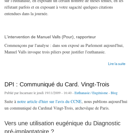
sur l'euthanasie, en exposant un certain nombre de thèses tenues, en les
réfutant parfois et en exposant à votre sagacité quelques citations
entendues dans la journée.
L'intervention de Manuel Valls (Pour), rapporteur
Commençons par l'analyse : dans son exposé au Parlement aujourd'hui,
Manuel Valls invoque trois piliers pour justifier l'euthanasie.
de Euthanasie au parlement : entre fanatisme, tartufferies et sagesse
Lire la suite
DPI : Communiqué du Card. Vingt-Trois
Publié par
Incarnare
le jeudi 19/11/2009 - 16:40 -
Euthanasie / Eugénisme
-
Blog
Suite à
notre article d'hier sur l'avis du CCNE
, nous publions aujourd'hui
un communiqué du Cardinal Vingt-Trois, archevêque de Paris.
Vers une utilisation eugénique du Diagnostic
pré-implantatoire ?