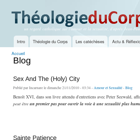
un regard catholique sur l'amour et la sexualité, d'après Jean-Paul
Théologie du Corps
Intro
Théologie du Corps
Les catéchèses
Actu & Réflexi
Menu principal
Accueil
Vous êtes ici
Blog
Sex And The (Holy) City
Publié par
Incarnare
le dimanche 21/11/2010 - 03:34 -
Amour et Sexualité
-
Blog
Benoît XVI, dans son livre attendu d'entretiens avec Peter Seewald, aff
peut être
un premier pas pour ouvrir la voie à une sexualité plus hum
de Sex And The (Holy) City
Sainte Patience