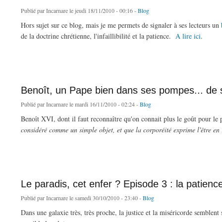
Publié par
Incarnare
le jeudi 18/11/2010 - 00:16 -
Blog
Hors sujet sur ce blog, mais je me permets de signaler à ses lecteurs un
de la doctrine chrétienne, l'infaillibilité et la patience.
A lire ici
.
de Sainte Patience
Benoît, un Pape bien dans ses pompes... de s
Publié par
Incarnare
le mardi 16/11/2010 - 02:24 -
Blog
Benoît XVI, dont il faut reconnaître qu'on connait plus le goût pour le 
considéré comme un simple objet, et que la corporéité exprime l'être en r
de Benoît, un Pape bien dans ses pompes... de ski !
Le paradis, cet enfer ? Episode 3 : la patience
Publié par
Incarnare
le samedi 30/10/2010 - 23:40 -
Blog
Dans une galaxie très, très proche, la justice et la miséricorde semblent s