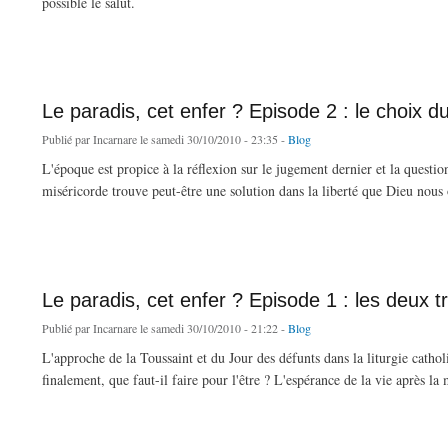
possible le salut.
de Le paradis, cet enfer ? Episode 3 : la patience divine
Le paradis, cet enfer ? Episode 2 : le choix du
Publié par
Incarnare
le samedi 30/10/2010 - 23:35 -
Blog
L'époque est propice à la réflexion sur le jugement dernier et la question d
miséricorde trouve peut-être une solution dans la liberté que Dieu nous 
de Le paradis, cet enfer ? Episode 2 : le choix du salut
Le paradis, cet enfer ? Episode 1 : les deux t
Publié par
Incarnare
le samedi 30/10/2010 - 21:22 -
Blog
L'approche de la Toussaint et du Jour des défunts dans la liturgie catho
finalement, que faut-il faire pour l'être ? L'espérance de la vie après la m
de Le paradis, cet enfer ? Episode 1 : les deux trônes