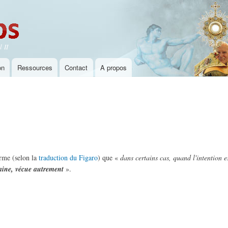
Aller au
contenu
principal
 II
on
Ressources
Contact
A propos
irme (selon la
traduction du Figaro
) que «
dans certains cas, quand l'intention es
aine, vécue autrement
».