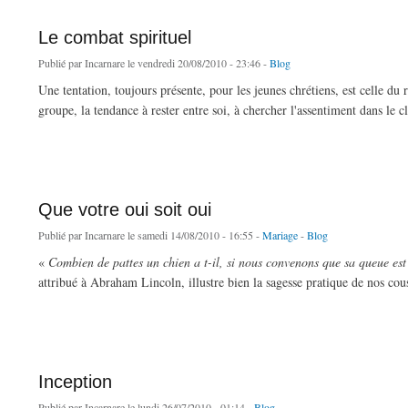
Le combat spirituel
Publié par
Incarnare
le vendredi 20/08/2010 - 23:46 -
Blog
Une tentation, toujours présente, pour les jeunes chrétiens, est celle du 
groupe, la tendance à rester entre soi, à chercher l'assentiment dans le c
de Le combat spirituel
Que votre oui soit oui
Publié par
Incarnare
le samedi 14/08/2010 - 16:55 -
Mariage
-
Blog
«
Combien de pattes un chien a t-il, si nous convenons que sa queue est
attribué à Abraham Lincoln, illustre bien la sagesse pratique de nos c
de Que votre oui soit oui
Inception
Publié par
Incarnare
le lundi 26/07/2010 - 01:14 -
Blog