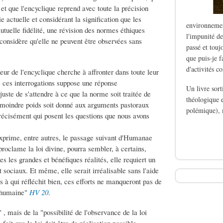
e et que l'encyclique reprend avec toute la précision
e actuelle et considérant la signification que les
environnemen
utuelle fidélité, une révision des normes éthiques
l'impunité de
n considère qu'elle ne peuvent être observées sans
passé et touj
que puis-je f
d'activités c
eur de l'encyclique cherche à affronter dans toute leur
 ces interrogations suppose une réponse
Un livre sor
juste de s'attendre à ce que la norme soit traitée de
théologique e
on moindre poids soit donné aux arguments pastoraux
polémique), 
écisément qui posent les questions que nous avons
de Le silence des b
exprime, entre autres, le passage suivant d'Humanae
proclame la loi divine, pourra sembler, à certains,
s les grandes et bénéfiques réalités, elle requiert un
 sociaux. Et même, elle serait irréalisable sans l'aide
 à qui réfléchit bien, ces efforts ne manqueront pas de
é humaine"
HV 20
.
 , mais de la "possibilité de l'observance de la loi