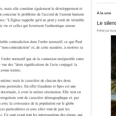
ire, mais elle constitue également le développement et
A la une
qui concerne le problème de l'accord de l'amour humain
es: "L'Eglise rappelle qu'il ne peut y avoir de véritable
Le silen
la vie et celles qui favorisent l'authentique amour
Publié par
Inca
itable contradiction dans l'ordre normatif; ce que Paul
non-contradiction" et, de cette manière, à motiver sa
l'ordre normatif que de la connexion inséparable entre
 vue des "deux significations de l'acte conjugal: la
avons traitée.
le-même; mais le caractère de chacun des deux
ions pastorales. En effet Gaudium et Spes est une
 doctrinale, à avoir la même orientation. Elle veut en
errogations sont de caractère démographique et, par
 avec la croissance de la population sur le globe
es particulières et avec elles vont de pair les
). Ce sont avant tout les interrogations des époux, qui