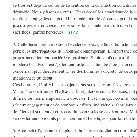
se trouvent déjà au centre de l'attention de la constitution conciliair
désirable. Nous y lisons en effet: "Etant donné les conditions de la vi
relations conjugales ont pour l'harmonie entre les époux et pour la m
jusqu'à présent en vigueur ne serait-elle pas indiquée, surtout si l'o
sacrifices, parfois héroïques?"
HV 3
4.
Cette formulation montre à l'évidence avec quelle sollicitude l'aut
portée les interrogations de l'homme contemporain. L'importance de
proportionnellement pondérée et profonde. Si, donc, d'une part il est 
manière incisive, il est également juste de s'attendre à ce qu'un n
concernant plus directement la vie des hommes concrets, de ceux pr
mentionnées au début.
Ces hommes, Paul VI les a toujours eus sous les yeux. C'est ce qu'
Vitae: "La doctrine de l'Eglise sur la régulation des naissances, qui 
difficile ou même impossible à observer. Il est vrai que, comme toute
sérieux engagement et de nombreux efforts, individuels, familiaux et
de Dieu qui soutient et corrobore la bonne volonté des hommes. Mais
se révéler ennoblissants pour l'homme et bénéfiques pour la sociét
5. A ce point là, on ne parle plus de la "non-contradiction normative"