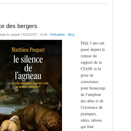
ce des bergers
rnare
le samedi 15/02/2025 - 14:08 -
Pédophilie
-
Blog
Déjà 3 ans ont
passé depuis le
remise du
rapport de la
CIASE et la
prise de
conscience,
pour beaucoup,
de l'ampleur
des abus et de
l'existence de
pratiques,
idées, tabous
qui font