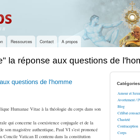
Aller au
contenu
principal
 II
on
Ressources
Contact
A propos
 la réponse aux questions de l'ho
aux questions de l'homme
Catégories
Amour et Sexua
Avortement / 
Blog
cyclique Humanae Vitae à la théologie du corps dans son
Célibat consac
Chasteté
rale qui concerne la coexistence conjugale et de la
Contraception
de son magistère authentique, Paul VI s'est prononcé
Corps
du Concile Vatican II contenu dans la constitution