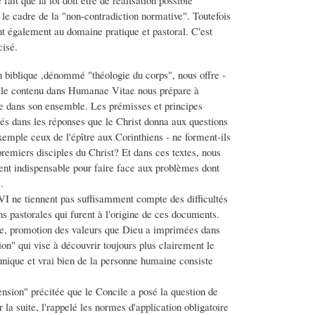
fait que la loi doit être de réalisation possible
 le cadre de la "non-contradiction normative". Toutefois
nt également au domaine pratique et pastoral. C'est
cisé.
lan biblique ,dénommé "théologie du corps", nous offre -
rale contenu dans Humanae Vitae nous prépare à
me dans son ensemble. Les prémisses et principes
isés dans les réponses que le Christ donna aux questions
xemple ceux de l'épître aux Corinthiens - ne forment-ils
remiers disciples du Christ? Et dans ces textes, nous
ent indispensable pour faire face aux problèmes dont
.
 VI ne tiennent pas suffisamment compte des difficultés
s pastorales qui furent à l'origine de ces documents.
me, promotion des valeurs que Dieu a imprimées dans
on" qui vise à découvrir toujours plus clairement le
unique et vrai bien de la personne humaine consiste
nsion" précitée que le Concile a posé la question de
ar la suite, l'rappelé les normes d'application obligatoire