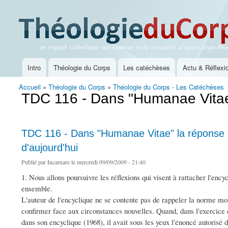
un regard catholique sur l'amour et la sexualité, d'après Jean-Paul
Théologie du Corps
Intro
Théologie du Corps
Les catéchèses
Actu & Réflexi
Menu principal
Accueil
»
Théologie du Corps
»
Théologie du Corps - Les Catéchèses
Vous êtes ici
TDC 116 - Dans "Humanae Vitae"
TDC 116 - Dans "Humanae Vitae" la réponse 
d'aujourd'hui
Publié par
Incarnare
le mercredi 09/09/2009 - 21:40
1. Nous allons poursuivre les réflexions qui visent à rattacher l'en
ensemble.
L'auteur de l'encyclique ne se contente pas de rappeler la norme mo
confirmer face aux circonstances nouvelles. Quand, dans l'exercice 
dans son encyclique (1968), il avait sous les yeux l'énoncé autorisé 