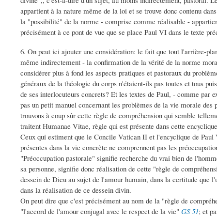
divine",, c'est-à-dire d'un sujet, au moins indirectement, pastoral. Le 
appartient à la nature même de la loi et se trouve donc contenu dans
la "possibilité" de la norme - comprise comme réalisable - appartie
précisément à ce pont de vue que se place Paul VI dans le texte pré
6. On peut ici ajouter une considération: le fait que tout l'arrière-p
même indirectement - la confirmation de la vérité de la norme mo
considérer plus à fond les aspects pratiques et pastoraux du problè
généraux de la théologie du corps n'étaient-ils pas toutes et tous pu
de ses interlocuteurs concrets? Et les textes de Paul, - comme par e
pas un petit manuel concernant les problèmes de la vie morale des p
trouvons à coup sûr cette règle de compréhension qui semble tellem
traitent Humanae Vitae, règle qui est présente dans cette encyclique
Ceux qui estiment que le Concile Vatican II et l'encyclique de Paul
présentes dans la vie concrète ne comprennent pas les préoccupation
"Préoccupation pastorale" signifie recherche du vrai bien de l'hom
sa personne, signifie donc réalisation de cette "règle de compréhensi
dessein de Dieu au sujet de l'amour humain, dans la certitude que l'
dans la réalisation de ce dessein divin.
On peut dire que c'est précisément au nom de la "règle de compréhe
"l'accord de l'amour conjugal avec le respect de la vie"
GS 51
; et p