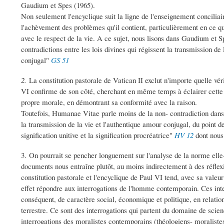
Gaudium et Spes (1965).
Non seulement l'encyclique suit la ligne de l'enseignement concilia
l'achèvement des problèmes qu'il contient, particulièrement en ce 
avec le respect de la vie. A ce sujet, nous lisons dans Gaudium et Sp
contradictions entre les lois divines qui régissent la transmission de 
conjugal"
GS 51
2.
La constitution pastorale de Vatican II exclut n'importe quelle vér
VI confirme de son côté, cherchant en même temps à éclairer cette "
propre morale, en démontrant sa conformité avec la raison.
Toutefois, Humanae Vitae parle moins de la non- contradiction dans 
la transmission de la vie et l'authentique amour conjugal, du point de
signification unitive et la signification procréatrice"
HV 12
dont nous 
3. On pourrait se pencher longuement sur l'analyse de la norme el
documents nous entraîne plutôt, au moins indirectement à des réflex
constitution pastorale et l'encyclique de Paul VI tend, avec sa valeur
effet répondre aux interrogations de l'homme contemporain. Ces int
conséquent, de caractère social, économique et politique, en relation
terrestre. Ce sont des interrogations qui partent du domaine de scienc
interrogations des moralistes contemporains (théologiens- moralistes