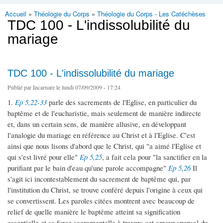
Accueil
»
Théologie du Corps
»
Théologie du Corps - Les Catéchèses
Vous êtes ici
TDC 100 - L'indissolubilité du
mariage
TDC 100 - L'indissolubilité du mariage
Publié par
Incarnare
le lundi 07/09/2009 - 17:24
1.
Ep 5,22-33
parle des sacrements de l'Eglise, en particulier du
baptême et de l'eucharistie, mais seulement de manière indirecte
et, dans un certain sens, de manière allusive, en développant
l'analogie du mariage en référence au Christ et à l'Eglise. C'est
ainsi que nous lisons d'abord que le Christ, qui "a aimé l'Eglise et
qui s'est livré pour elle"
Ep 5,25
, a fait cela pour "la sanctifier en la
purifiant par le bain d'eau qu'une parole accompagne"
Ep 5,26
Il
s'agit ici incontestablement du sacrement de baptême qui, par
l'institution du Christ, se trouve conféré depuis l'origine à ceux qui
se convertissent. Les paroles citées montrent avec beaucoup de
relief de quelle manière le baptême atteint sa signification
essentielle et sa force sacramentelle à travers cet amour sponsal du