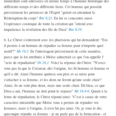
immédiats sont adressées en même temps à l'homme historique des
différents temps et des différents lieux. Cet homme qui possède
précisément les prémices de l'Esprit "gémit en attendant la
Rédemption du corps"
Rm 8,23
. En lui se concentre aussi
l'espérance cosmique de toute la création qui "attend avec
impatience la révélation des fils de Dieu"
Rm 8,19
.
6. Le Christ s'entretient avec les pharisiens qui lui demandent: "Est-
il permis à un homme de répudier sa femme pour n'importe quel
motif?"
Mt 19,3
. Ils l'interrogent précisément de cette manière,
parce que la loi attribuée à Moïse admettait ce que l'on appelle l'
"acte de répudiation"
Dt 24,1
. Voici la réponse du Christ: "N'avez-
vous pas lu que le Créateur, dès l'origine, les fit homme et femme et
qu'il a dit: Ainsi l'homme quittera son père et sa mère pour
s'attacher à sa femme, et les deux ne feront qu'une seule chair?
Ainsi, ils ne sont plus deux, mais une seule chair. Eh bien, ce que
Dieu a uni, l'homme ne doit point le séparer"
Mt 19,4-6
. Quant à la
lettre de répudiation, le Christ répond ainsi: "C'est à cause de votre
caractère intraitable que Moïse vous a permis de répudier vos
femmes; mais à l'origine, il n'en fut pas ainsi. Or, je vous le dis:
quiconque répudie sa femme - je ne parle pas de la fornication - et