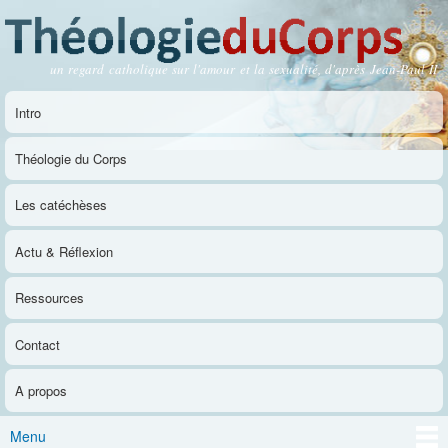
Aller au
contenu
principal
un regard catholique sur l'amour et la sexualité, d'après Jean-Paul II
Théologie du Corps
Intro
Menu principal
Théologie du Corps
Les catéchèses
Actu & Réflexion
Ressources
Contact
A propos
Menu