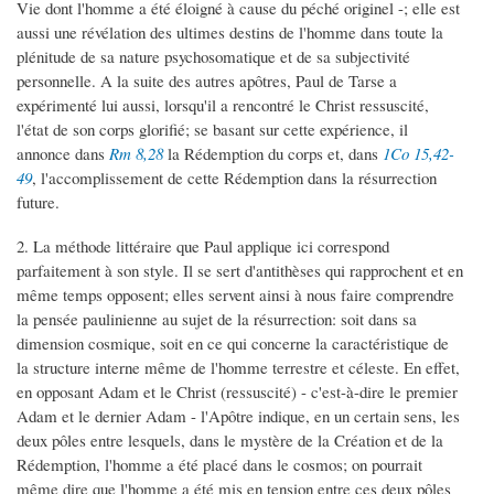
Vie dont l'homme a été éloigné à cause du péché originel -; elle est
aussi une révélation des ultimes destins de l'homme dans toute la
plénitude de sa nature psychosomatique et de sa subjectivité
personnelle. A la suite des autres apôtres, Paul de Tarse a
expérimenté lui aussi, lorsqu'il a rencontré le Christ ressuscité,
l'état de son corps glorifié; se basant sur cette expérience, il
annonce dans
Rm 8,28
la Rédemption du corps et, dans
1Co 15,42-
49
, l'accomplissement de cette Rédemption dans la résurrection
future.
2. La méthode littéraire que Paul applique ici correspond
parfaitement à son style. Il se sert d'antithèses qui rapprochent et en
même temps opposent; elles servent ainsi à nous faire comprendre
la pensée paulinienne au sujet de la résurrection: soit dans sa
dimension cosmique, soit en ce qui concerne la caractéristique de
la structure interne même de l'homme terrestre et céleste. En effet,
en opposant Adam et le Christ (ressuscité) - c'est-à-dire le premier
Adam et le dernier Adam - l'Apôtre indique, en un certain sens, les
deux pôles entre lesquels, dans le mystère de la Création et de la
Rédemption, l'homme a été placé dans le cosmos; on pourrait
même dire que l'homme a été mis en tension entre ces deux pôles