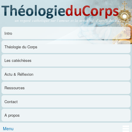
Aller au
contenu
principal
un regard catholique sur l'amour et la sexualité, d'après Jean-Paul II
Théologie du Corps
Intro
Menu principal
Théologie du Corps
Les catéchèses
Actu & Réflexion
Ressources
Contact
A propos
Menu