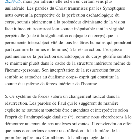
20,34-35
, mais par ailleurs elle est en un certain sens plus
unilatérale. Les paroles du Christ transmises par les Synoptiques
nous ouvrent la perspective de la perfection eschatologique du
corps, soumis pleinement à la profondeur divinisante de la vision
face à face où trouveront leur source inépuisable tant la virginité
perpétuelle (unie à la signification conjugale du corps) que la
permanente intersubjectivité de tous les êtres humains qui prendront
part (comme hommes et femmes) à la résurrection. L'esquisse
paulinienne de la perfection eschatologique du corps glorifié semble
se maintenir plutôt dans le cadre de la structure intérieure même de
l'homme-personne. Son interprétation de la résurrection future
semble se rattacher au dualisme corps- esprit qui constitue la
source du système de forces intérieur de l'homme.
6. Ce système de forces subira un changement radical dans la
résurrection. Les paroles de Paul qui le suggèrent de manière
explicite ne sauraient toutefois être entendues et interprétées selon
l'esprit de l'anthropologie dualiste (*), comme nous chercherons à le
démontrer au cours de nos analyses suivantes. Il conviendra en effet
que nous consacrions encore une réflexion - à la lumière de la
première épître aux Corinthiens - à l'anthropologie de la