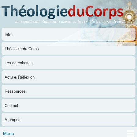
Aller au
contenu
principal
un regard catholique sur l'amour et la sexualité, d'après Jean-Paul II
Théologie du Corps
Intro
Menu principal
Théologie du Corps
Les catéchèses
Actu & Réflexion
Ressources
Contact
A propos
Menu