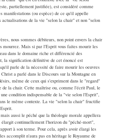
este, partiellement justifiée), est considéré comme
es manifestations (ou espèce) de ce qu'il appelle
 actualisations de la vie "selon la chair" et non "selon
rères, nous sommes débiteurs, non point envers la chair
us mourrez. Mais si par l'Esprit vous faites mourir les
eau dans le domaine riche et différencié des
, la signification définitive de cet énoncé est
qu'il parle de la nécessité de faire mourir les oeuvres
e Christ a parlé dans le Discours sur la Montagne en
 désirs, même de ceux qui s'expriment dans le "regard"
de la chair. Cette maîtrise ou, comme l'écrit Paul, le
t une condition indispensable de la "vie selon l'Esprit",
 dans le même contexte. La vie "selon la chair" fructifie
Esprit.
 mais aussi le péché que la théologie morale appellera
 élargit continuellement l'horizon du "péché-mort",
rapport à son terme. Pour cela, après avoir élargi les
i les accomplit n'aura pas en héritage le Royaume de