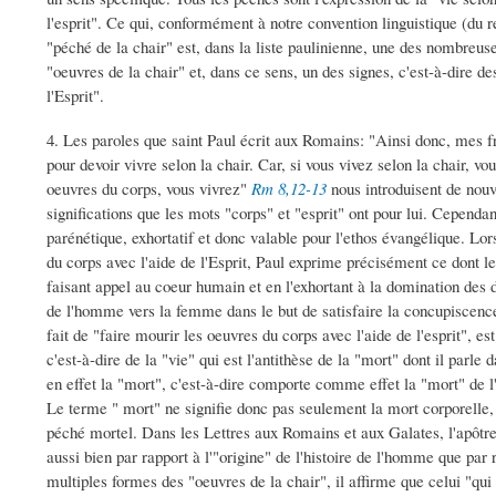
l'esprit". Ce qui, conformément à notre convention linguistique (du r
"péché de la chair" est, dans la liste paulinienne, une des nombreus
"oeuvres de la chair" et, dans ce sens, un des signes, c'est-à-dire des
l'Esprit".
4. Les paroles que saint Paul écrit aux Romains: "Ainsi donc, mes f
pour devoir vivre selon la chair. Car, si vous vivez selon la chair, vo
oeuvres du corps, vous vivrez"
Rm 8,12-13
nous introduisent de nouv
significations que les mots "corps" et "esprit" ont pour lui. Cependant
parénétique, exhortatif et donc valable pour l'ethos évangélique. Lors
du corps avec l'aide de l'Esprit, Paul exprime précisément ce dont l
faisant appel au coeur humain et en l'exhortant à la domination des
de l'homme vers la femme dans le but de satisfaire la concupiscence 
fait de "faire mourir les oeuvres du corps avec l'aide de l'esprit", es
c'est-à-dire de la "vie" qui est l'antithèse de la "mort" dont il parle
en effet la "mort", c'est-à-dire comporte comme effet la "mort" de l'
Le terme " mort" ne signifie donc pas seulement la mort corporelle,
péché mortel. Dans les Lettres aux Romains et aux Galates, l'apôtre
aussi bien par rapport à l'"origine" de l'histoire de l'homme que par 
multiples formes des "oeuvres de la chair", il affirme que celui "qu