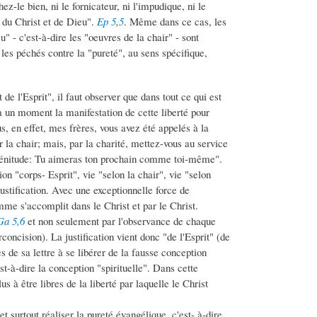
z-le bien, ni le fornicateur, ni l'impudique, ni le
e du Christ et de Dieu".
Ep 5,5
. Même dans ce cas, les
 - c'est-à-dire les "oeuvres de la chair" - sont
es péchés contre la "pureté", au sens spécifique,
 de l'Esprit", il faut observer que dans tout ce qui est
 à un moment la manifestation de cette liberté pour
us, en effet, mes frères, vous avez été appelés à la
r la chair; mais, par la charité, mettez-vous au service
a plénitude: Tu aimeras ton prochain comme toi-même".
 "corps- Esprit", vie "selon la chair", vie "selon
ustification. Avec une exceptionnelle force de
omme s'accomplit dans le Christ et par le Christ.
Ga 5,6
et non seulement par l'observance de chaque
concision). La justification vient donc "de l'Esprit" (de
es de sa lettre à se libérer de la fausse conception
est-à-dire la conception "spirituelle". Dans cette
us à être libres de la liberté par laquelle le Christ
t surtout réaliser la pureté évangélique, c'est- à-dire