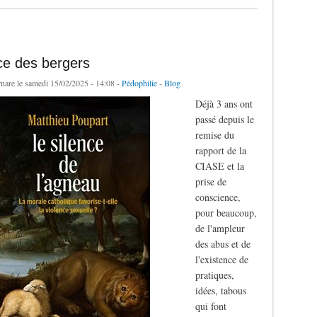
ce des bergers
rnare
le samedi 15/02/2025 - 14:08 -
Pédophilie
-
Blog
Déjà 3 ans ont
passé depuis le
remise du
rapport de la
CIASE et la
prise de
conscience,
pour beaucoup,
de l'ampleur
des abus et de
l'existence de
pratiques,
idées, tabous
qui font