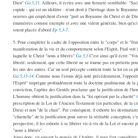
Dieu"
Ga 5,21
. Ailleurs, il écrira avec une fermeté semblable: "Sache
cupide - qui est un idolâtre - n'ont droit à l'héritage dans le Royaum
oeuvres qui empêchent d'avoir "part au Royaume du Christ et de Dieu"
énumérées comme exemple et avec une valeur générale, bien qu'ici l
soient placés d'abord
Ep 5,3-7
.
5. Pour compléter le cadre de l'opposition entre le "corps" et le "fruit
manifestation de la vie et du comportement selon l'Esprit, Paul voit
laquelle le Christ "nous a libérés"
Ga 5,1
C'est ainsi qu'il écrit: "Vo
liberté; seulement, que cette liberté ne se tourne pas en prétexte pou
les uns des autres. Car un seul précepte contient toute la loi en s
Ga 5,13-14
. Comme nous l'avons déjà noté précédemment, l'opposition
l'Esprit" imprègne profondément toute la doctrine paulinienne de la j
conviction, l'apôtre des Gentils proclame que la justification de l'h
L'homme obtient la justification dans la "foi opérant par la charité"
prescription de la Loi de l'Ancien Testament (en particulier, de la cir
Dieu) et non "de la chair". Par conséquent, il exhorte les destinatair
"charnelle" de la justification pour suivre la véritable conception, c'
perspective, il les exhorte à se libérer vis-à-vis de la Loi et encore pl
"nous a libérés".
Ainsi donc, en suivant la pensée de l'Apôtre, il nous faut considérer e