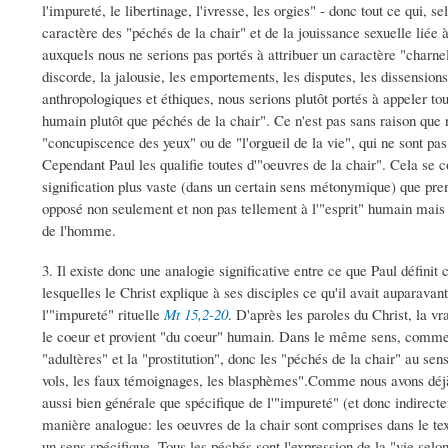
l'impureté, le libertinage, l'ivresse, les orgies" - donc tout ce qui,
caractère des "péchés de la chair" et de la jouissance sexuelle liée
auxquels nous ne serions pas portés à attribuer un caractère "charnel"
discorde, la jalousie, les emportements, les disputes, les dissensions
anthropologiques et éthiques, nous serions plutôt portés à appeler to
humain plutôt que péchés de la chair". Ce n'est pas sans raison que no
"concupiscence des yeux" ou de "l'orgueil de la vie", qui ne sont pas
Cependant Paul les qualifie toutes d'"oeuvres de la chair". Cela se
signification plus vaste (dans un certain sens métonymique) que pren
opposé non seulement et non pas tellement à l'"esprit" humain mais à 
de l'homme.
3. Il existe donc une analogie significative entre ce que Paul défini
lesquelles le Christ explique à ses disciples ce qu'il avait auparavant
l'"impureté" rituelle
Mt 15,2-20
. D'après les paroles du Christ, la v
le coeur et provient "du coeur" humain. Dans le même sens, comme 
"adultères" et la "prostitution", donc les "péchés de la chair" au sens
vols, les faux témoignages, les blasphèmes".Comme nous avons déjà pu
aussi bien générale que spécifique de l'"impureté" (et donc indirect
manière analogue: les oeuvres de la chair sont comprises dans le te
un sens spécifique. Tous les péchés sont l'expression de la "vie selon