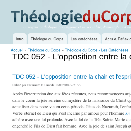
un regard catholique sur l'amour et la sexualité, d'après Jean-Paul
Théologie du Corps
Intro
Théologie du Corps
Les catéchèses
Actu & Réflexi
Menu principal
Accueil
»
Théologie du Corps
»
Théologie du Corps - Les Catéchèses
Vous êtes ici
TDC 052 - L'opposition entre la cha
TDC 052 - L'opposition entre la chair et l'esprit 
Publié par
Incarnare
le samedi 05/09/2009 - 21:29
Après l'interruption due aux fêtes récentes, nous recommençons auj
dans le coeur la joie sereine du mystère de la naissance du Christ que
actualiser dans notre vie en cette période. Jésus de Nazareth, l'enf
Verbe éternel de Dieu qui s'est incarné par amour pour l'homme
Jn 
adhère avec une foi profonde. Avec la foi de la Très Sainte Marie qui,
engendré le Fils de Dieu fait homme. Avec la joie de saint Joseph 