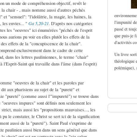
 selon un mode de compréhension objectif, revêt le
 à la chair - , mais nomme aussi d'autres péchés
environnemen
 et "sensuel": "l'idolâtrie, la magie, les haines, la
l'impunité de
, les envies... "
Ga 5,20-21
. D'après nos catégories
passé et touj
utes les "oeuvres" ici énumérées "péchés de l'esprit
que puis-je f
us aurions pu voir en elles plutôt les effets de la
d'activités c
 des effets de la "concupiscence de la chair".
 comprend exclusivement dans le cadre de cette
Un livre sor
d, dans les lettres pauliniennes, le terme "chair"
théologique e
l'Esprit-Saint qui travaille dans l'âme (dans l'esprit)
polémique), 
de Le silence des b
t comme "oeuvres de la chair" et les paroles par
 dit aux pharisiens au sujet de la "pureté" et
raie "pureté" (comme aussi l'"impureté") se trouve dans
"oeuvres impures" sont définis non seulement les
 strict, mais aussi les "propositions mauvaises..., les
 le constater, le Christ se sert ici de la signification
ement aussi de la "pureté"). Saint Paul s'exprime de
xte paulinien aussi bien dans un sens général que dans
 la chair" qui est en contraste avec la "vie selon