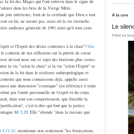
vec la foi des Mages qui l'ont entrevu dans le signe de
 l'adorer dans les bras de la Vierge Mère.
e joie intérieure, fruit de la certitude que Dieu a tant
A la une
oit en lui, ne meure pas, mais ait la vie éternelle.
Le silen
emière audience générale de 1981 ainsi qu'à tous ceux
Publié par
Inca
'Esprit et l'Esprit des désirs contraires à la chair"?
Ga
e contexte de nos réflexions sur la pureté de coeur
uvre devant nous sur ce sujet des horizons plus vastes.
ntre la vie "selon la chair" et la vie "selon l'Esprit" se
ression de la foi dans le réalisme anthropologique et
contexte que nous connaissons déjà, appelle aussi
 aussi une dimension "cosmique" (en référence à toute
itué par l'unité personnelle de l'esprit et du corps.
ent, dans tout son comportement, que fructifie la
ustification", c'est-à-dire qui font que la justice
Montagne
Mt 5,20
. Elle "abonde "dans la mesure que
 5,11-21
, mentionne non seulement "les fornications,