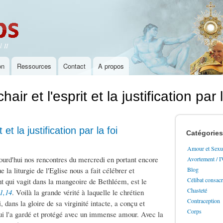
Aller au
contenu
principal
 II
on
Ressources
Contact
A propos
ir et l'esprit et la justification par l
et la justification par la foi
Catégories
Amour et Sexua
ourd'hui nos rencontres du mercredi en portant encore
Avortement / 
 la liturgie de l'Eglise nous a fait célébrer et
Blog
Célibat consac
ant qui vagit dans la mangeoire de Bethléem, est le
Chasteté
1,14
. Voilà la grande vérité à laquelle le chrétien
Contraception
 dans la gloire de sa virginité intacte, a conçu et
Corps
qui l'a gardé et protégé avec un immense amour. Avec la