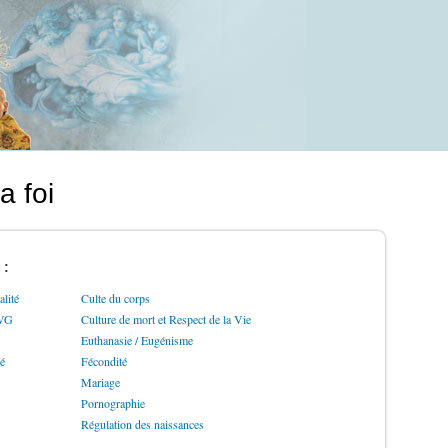
a foi
 :
lité
Culte du corps
IVG
Culture de mort et Respect de la Vie
Euthanasie / Eugénisme
ré
Fécondité
Mariage
Pornographie
Régulation des naissances