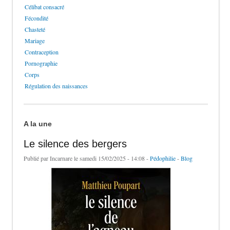
Célibat consacré
Fécondité
Chasteté
Mariage
Contraception
Pornographie
Corps
Régulation des naissances
A la une
Le silence des bergers
Publié par
Incarnare
le samedi 15/02/2025 - 14:08 -
Pédophilie
-
Blog