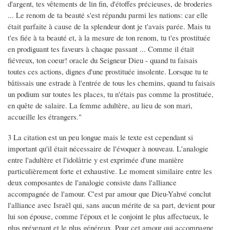
d'argent, tes vêtements de lin fin, d'étoffes précieuses, de broderies
... Le renom de ta beauté s'est répandu parmi les nations: car elle
était parfaite à cause de la splendeur dont je t'avais parée. Mais tu
t'es fiée à ta beauté et, à la mesure de ton renom, tu t'es prostituée
en prodiguant tes faveurs à chaque passant ... Comme il était
fiévreux, ton coeur! oracle du Seigneur Dieu - quand tu faisais
toutes ces actions, dignes d'une prostituée insolente. Lorsque tu te
bâtissais une estrade à l'entrée de tous les chemins, quand tu faisais
un podium sur toutes les places, tu n'étais pas comme la prostituée,
en quête de salaire. La femme adultère, au lieu de son mari,
accueille les étrangers."
3 La citation est un peu longue mais le texte est cependant si
important qu'il était nécessaire de l'évoquer à nouveau. L'analogie
entre l'adultère et l'idolâtrie y est exprimée d'une manière
particulièrement forte et exhaustive. Le moment similaire entre les
deux composantes de l'analogie consiste dans l'alliance
accompagnée de l'amour. C'est par amour que Dieu-Yahvé conclut
l'alliance avec Israël qui, sans aucun mérite de sa part, devient pour
lui son épouse, comme l'époux et le conjoint le plus affectueux, le
plus prévenant et le plus généreux. Pour cet amour qui accompagne