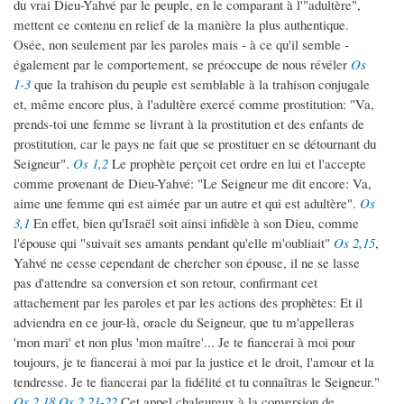
du vrai Dieu-Yahvé par le peuple, en le comparant à l'"adultère",
mettent ce contenu en relief de la manière la plus authentique.
Osée, non seulement par les paroles mais - à ce qu'il semble -
également par le comportement, se préoccupe de nous révéler
Os
1-3
que la trahison du peuple est semblable à la trahison conjugale
et, même encore plus, à l'adultère exercé comme prostitution: "Va,
prends-toi une femme se livrant à la prostitution et des enfants de
prostitution, car le pays ne fait que se prostituer en se détournant du
Seigneur".
Os 1,2
Le prophète perçoit cet ordre en lui et l'accepte
comme provenant de Dieu-Yahvé: "Le Seigneur me dit encore: Va,
aime une femme qui est aimée par un autre et qui est adultère".
Os
3,1
En effet, bien qu'Israël soit ainsi infidèle à son Dieu, comme
l'épouse qui "suivait ses amants pendant qu'elle m'oubliait"
Os 2,15
,
Yahvé ne cesse cependant de chercher son épouse, il ne se lasse
pas d'attendre sa conversion et son retour, confirmant cet
attachement par les paroles et par les actions des prophètes: Et il
adviendra en ce jour-là, oracle du Seigneur, que tu m'appelleras
'mon mari' et non plus 'mon maître'... Je te fiancerai à moi pour
toujours, je te fiancerai à moi par la justice et le droit, l'amour et la
tendresse. Je te fiancerai par la fidélité et tu connaîtras le Seigneur."
Os 2,18
Os 2,21-22
Cet appel chaleureux à la conversion de