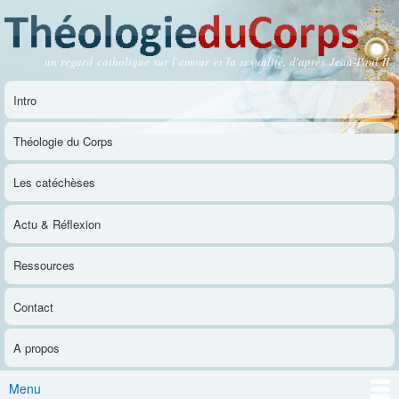
Aller au
contenu
principal
un regard catholique sur l'amour et la sexualité, d'après Jean-Paul II
Théologie du Corps
Intro
Menu principal
Théologie du Corps
Les catéchèses
Actu & Réflexion
Ressources
Contact
A propos
Menu