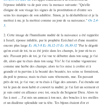
l'épouse infidèle va de pair avec la menace suivante: "Qu'elle
éloigne de son visage les signes de la prostitution et d'entre ses
seins les marques de son adultère. Sinon, je la déshabillerai et je la
mettrai à nu, je la mettrai comme au jour de sa naissance."
Os 2,4-
5
.
2. Cette image de l'humiliante nudité de la naissance a été rappelée
à Israël, épouse infidèle, par le prophète Ezéchiel et d'une manière
encore plus large
Ez 16,5-8
Ez 16,12-15
Ez 16,30-32
"Par le dégoût
qu'on avait de toi, tu as été jetée dans les champs, le jour où tu es
née. Passant près de toi, je t'ai vue te débattre dans ton sang; je t'ai
dit, alors que tu étais dans ton sang: Vis! Je t'ai rendue vigoureuse
comme une herbe des champs; alors tu t'es mise à croître et à
grandir et tu parvins à la beauté des beautés; tes seins se formèrent,
du poil te poussa; mais tu étais sans vêtements, nue. En passant
près de toi, je t'ai vue; or tu étais à l'âge des amours. J'ai étendu sur
toi le pan de mon habit et couvert ta nudité; je t'ai fait un serment et
je suis entré en alliance avec toi, oracle du Seigneur Dieu. Alors tu
fus à moi ... J'ai mis un anneau à ton nez, des boucles à tes oreilles
et un diadème splendide sur ta tête. Tes bijoux étaient d'or et