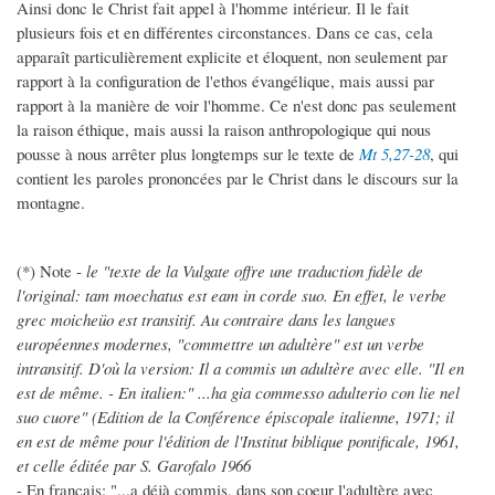
Ainsi donc le Christ fait appel à l'homme intérieur. Il le fait
plusieurs fois et en différentes circonstances. Dans ce cas, cela
apparaît particulièrement explicite et éloquent, non seulement par
rapport à la configuration de l'ethos évangélique, mais aussi par
rapport à la manière de voir l'homme. Ce n'est donc pas seulement
la raison éthique, mais aussi la raison anthropologique qui nous
pousse à nous arrêter plus longtemps sur le texte de
Mt 5,27-28
, qui
contient les paroles prononcées par le Christ dans le discours sur la
montagne.
(*) Note -
le "texte de la Vulgate offre une traduction fidèle de
l'original: tam moechatus est eam in corde suo. En effet, le verbe
grec moicheüo est transitif. Au contraire dans les langues
européennes modernes, "commettre un adultère" est un verbe
intransitif. D'où la version: Il a commis un adultère avec elle. "Il en
est de même. - En italien:" ...ha gia commesso adulterio con lie nel
suo cuore" (Edition de la Conférence épiscopale italienne, 1971; il
en est de même pour l'édition de l'Institut biblique pontificale, 1961,
et celle éditée par S. Garofalo 1966
- En français: "...a déjà commis, dans son coeur l'adultère avec