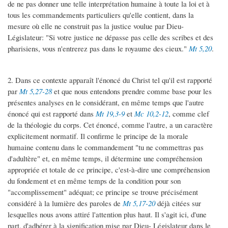
de ne pas donner une telle interprétation humaine à toute la loi et à
tous les commandements particuliers qu'elle contient, dans la
mesure où elle ne construit pas la justice voulue par Dieu-
Législateur: "Si votre justice ne dépasse pas celle des scribes et des
pharisiens, vous n'entrerez pas dans le royaume des cieux."
Mt 5,20
.
2. Dans ce contexte apparaît l'énoncé du Christ tel qu'il est rapporté
par
Mt 5,27-28
et que nous entendons prendre comme base pour les
présentes analyses en le considérant, en même temps que l'autre
énoncé qui est rapporté dans
Mt 19,3-9
et
Mc 10,2-12
, comme clef
de la théologie du corps. Cet énoncé, comme l'autre, a un caractère
explicitement normatif. Il confirme le principe de la morale
humaine contenu dans le commandement "tu ne commettras pas
d'adultère" et, en même temps, il détermine une compréhension
appropriée et totale de ce principe, c'est-à-dire une compréhension
du fondement et en même temps de la condition pour son
"accomplissement" adéquat; ce principe se trouve précisément
considéré à la lumière des paroles de
Mt 5,17-20
déjà citées sur
lesquelles nous avons attiré l'attention plus haut. Il s'agit ici, d'une
part, d'adhérer à la signification mise par Dieu- Législateur dans le