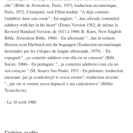
elle" (Bible de Jérusalem, Parie, 1973; traduction oecuménique,
Paris, 1972, Crampon): seul Fillon traduit: "A déjà commis
l'adultère dans son coeur" - En anglais: "...has already commited
adultery with her in his heart" (Douai Version 1582; de même la
Revised Standard Version, de 1611 à 1966; R. Knox, New English
Bible, Jérusalem Bible, 1966) - En allemand: "...hat in seinem
Herzen scon Ehebruch mit ihr begangen (Traduction oecuménique
demandée par les évêques de langue allemande, 1979). - En
espagnol:"...ya cometio adultero con ella en su corazon" (Bibl.
Societ. 1966) - En portugais: "...ja cometeu adulterio com ela no
seu coraçao " (M. Soares Sao Paulo, 1933 - En polonais: traduction
ancienne: juz ja scudzolozyl w sercu swoim"; traduction récente:
"...juz sie w swoim sercu dopuscil z nia cudsolostwa" (Biblia
Tysiaclecia).
- Le 16 avril 1980