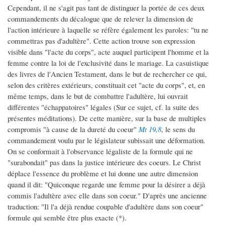
Cependant, il ne s'agit pas tant de distinguer la portée de ces deux
commandements du décalogue que de relever la dimension de
l'action intérieure à laquelle se réfère également les paroles: "tu ne
commettras pas d'adultère". Cette action trouve son expression
visible dans "l'acte du corps", acte auquel participent l'homme et la
femme contre la loi de l'exclusivité dans le mariage. La casuistique
des livres de l'Ancien Testament, dans le but de rechercher ce qui,
selon des critères extérieurs, constituait cet "acte du corps", et, en
même temps, dans le but de combattre l'adultère, lui ouvrait
différentes "échappatoires" légales (Sur ce sujet, cf. la suite des
présentes méditations). De cette manière, sur la base de multiples
compromis "à cause de la dureté du coeur"
Mt 19,8
, le sens du
commandement voulu par le législateur subissait une déformation.
On se conformait à l'observance légaliste de la formule qui ne
"surabondait" pas dans la justice intérieure des coeurs. Le Christ
déplace l'essence du problème et lui donne une autre dimension
quand il dit: "Quiconque regarde une femme pour la désirer a déjà
commis l'adultère avec elle dans son coeur." D'après une ancienne
traduction: "Il l'a déjà rendue coupable d'adultère dans son coeur"
formule qui semble être plus exacte (*).