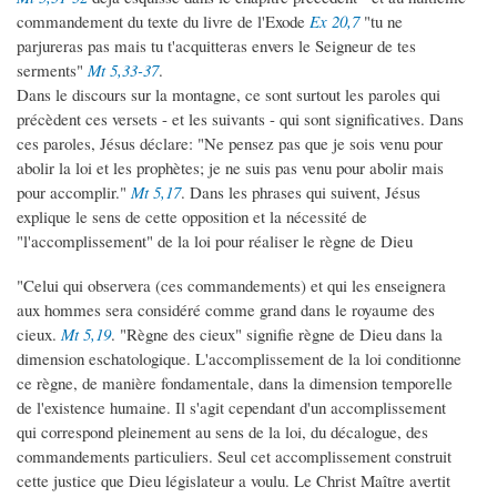
commandement du texte du livre de l'Exode
Ex 20,7
"tu ne
parjureras pas mais tu t'acquitteras envers le Seigneur de tes
serments"
Mt 5,33-37
.
Dans le discours sur la montagne, ce sont surtout les paroles qui
précèdent ces versets - et les suivants - qui sont significatives. Dans
ces paroles, Jésus déclare: "Ne pensez pas que je sois venu pour
abolir la loi et les prophètes; je ne suis pas venu pour abolir mais
pour accomplir."
Mt 5,17
. Dans les phrases qui suivent, Jésus
explique le sens de cette opposition et la nécessité de
"l'accomplissement" de la loi pour réaliser le règne de Dieu
"Celui qui observera (ces commandements) et qui les enseignera
aux hommes sera considéré comme grand dans le royaume des
cieux.
Mt 5,19
. "Règne des cieux" signifie règne de Dieu dans la
dimension eschatologique. L'accomplissement de la loi conditionne
ce règne, de manière fondamentale, dans la dimension temporelle
de l'existence humaine. Il s'agit cependant d'un accomplissement
qui correspond pleinement au sens de la loi, du décalogue, des
commandements particuliers. Seul cet accomplissement construit
cette justice que Dieu législateur a voulu. Le Christ Maître avertit