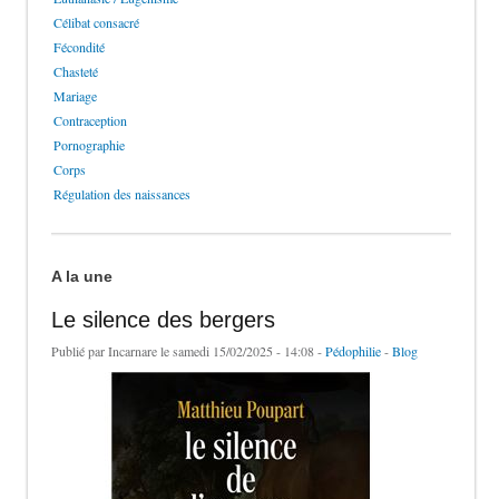
Célibat consacré
Fécondité
Chasteté
Mariage
Contraception
Pornographie
Corps
Régulation des naissances
A la une
Le silence des bergers
Publié par
Incarnare
le samedi 15/02/2025 - 14:08 -
Pédophilie
-
Blog