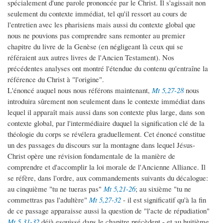
spécialement d'une parole prononcée par le Christ. Il s'agissait non
seulement du contexte immédiat, tel qu'il ressort au cours de
l'entretien avec les pharisiens mais aussi du contexte global que
nous ne pouvions pas comprendre sans remonter au premier
chapitre du livre de la Genèse (en négligeant là ceux qui se
référaient aux autres livres de l'Ancien Testament). Nos
précédentes analyses ont montré l'étendue du contenu qu'entraîne la
référence du Christ à "l'origine".
L'énoncé auquel nous nous référons maintenant,
Mt 5,27-28
nous
introduira sûrement non seulement dans le contexte immédiat dans
lequel il apparaît mais aussi dans son contexte plus large, dans son
contexte global, par l'intermédiaire duquel la signification clé de la
théologie du corps se révélera graduellement. Cet énoncé constitue
un des passages du discours sur la montagne dans lequel Jésus-
Christ opère une révision fondamentale de la manière de
comprendre et d'accomplir la loi morale de l'Ancienne Alliance. Il
se réfère, dans l'ordre, aux commandements suivants du décalogue:
au cinquième "tu ne tueras pas"
Mt 5,21-26
; au sixième "tu ne
commettras pas l'adultère"
Mt 5,27-32
- il est significatif qu'à la fin
de ce passage apparaisse aussi la question de "l'acte de répudiation"
Mt 5,31-32
déjà esquissé dans le chapitre précèdent - et au huitième