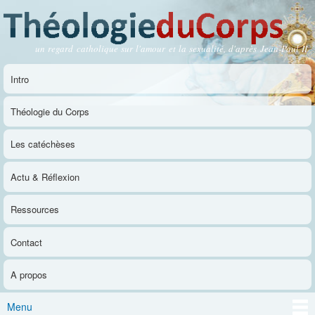
Aller au
contenu
principal
un regard catholique sur l'amour et la sexualité, d'après Jean-Paul II
Théologie du Corps
Intro
Menu principal
Théologie du Corps
Les catéchèses
Actu & Réflexion
Ressources
Contact
A propos
Menu