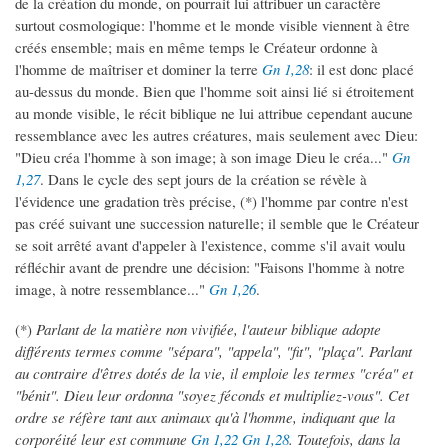
de la création du monde, on pourrait lui attribuer un caractère
surtout cosmologique: l'homme et le monde visible viennent à être
créés ensemble; mais en même temps le Créateur ordonne à
l'homme de maîtriser et dominer la terre
Gn 1,28
: il est donc placé
au-dessus du monde. Bien que l'homme soit ainsi lié si étroitement
au monde visible, le récit biblique ne lui attribue cependant aucune
ressemblance avec les autres créatures, mais seulement avec Dieu:
"Dieu créa l'homme à son image; à son image Dieu le créa..."
Gn
1,27
. Dans le cycle des sept jours de la création se révèle à
l'évidence une gradation très précise, (*) l'homme par contre n'est
pas créé suivant une succession naturelle; il semble que le Créateur
se soit arrêté avant d'appeler à l'existence, comme s'il avait voulu
réfléchir avant de prendre une décision: "Faisons l'homme à notre
image, à notre ressemblance..."
Gn 1,26
.
(*)
Parlant de la matière non vivifiée, l'auteur biblique adopte
différents termes comme "sépara", "appela", "fit", "plaça". Parlant
au contraire d'êtres dotés de la vie, il emploie les termes "créa" et
"bénit". Dieu leur ordonna "soyez féconds et multipliez-vous". Cet
ordre se réfère tant aux animaux qu'à l'homme, indiquant que la
corporéité leur est commune
Gn 1,22
Gn 1,28
. Toutefois, dans la