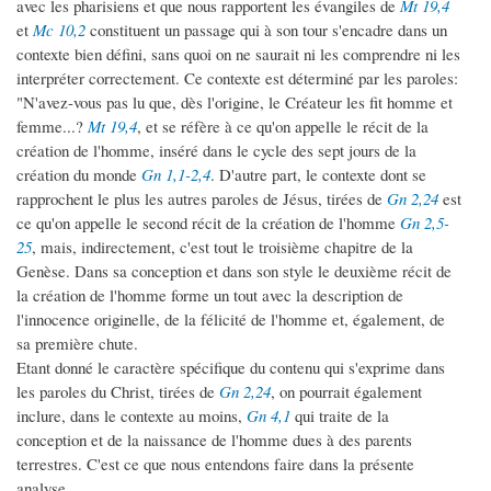
avec les pharisiens et que nous rapportent les évangiles de
Mt 19,4
et
Mc 10,2
constituent un passage qui à son tour s'encadre dans un
contexte bien défini, sans quoi on ne saurait ni les comprendre ni les
interpréter correctement. Ce contexte est déterminé par les paroles:
"N'avez-vous pas lu que, dès l'origine, le Créateur les fit homme et
femme...?
Mt 19,4
, et se réfère à ce qu'on appelle le récit de la
création de l'homme, inséré dans le cycle des sept jours de la
création du monde
Gn 1,1-2,4
. D'autre part, le contexte dont se
rapprochent le plus les autres paroles de Jésus, tirées de
Gn 2,24
est
ce qu'on appelle le second récit de la création de l'homme
Gn 2,5-
25
, mais, indirectement, c'est tout le troisième chapitre de la
Genèse. Dans sa conception et dans son style le deuxième récit de
la création de l'homme forme un tout avec la description de
l'innocence originelle, de la félicité de l'homme et, également, de
sa première chute.
Etant donné le caractère spécifique du contenu qui s'exprime dans
les paroles du Christ, tirées de
Gn 2,24
, on pourrait également
inclure, dans le contexte au moins,
Gn 4,1
qui traite de la
conception et de la naissance de l'homme dues à des parents
terrestres. C'est ce que nous entendons faire dans la présente
analyse.