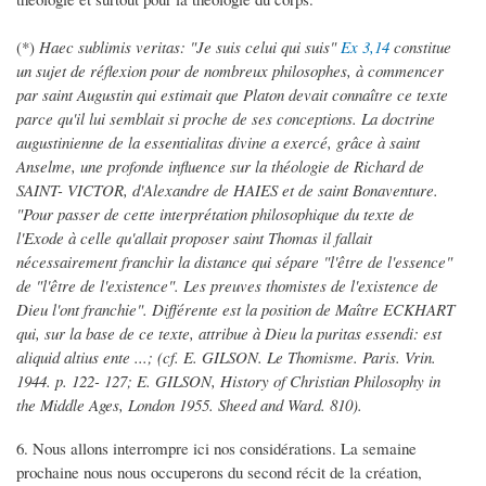
(*)
Haec sublimis veritas: "Je suis celui qui suis"
Ex 3,14
constitue
un sujet de réflexion pour de nombreux philosophes, à commencer
par saint Augustin qui estimait que Platon devait connaître ce texte
parce qu'il lui semblait si proche de ses conceptions. La doctrine
augustinienne de la essentialitas divine a exercé, grâce à saint
Anselme, une profonde influence sur la théologie de Richard de
SAINT- VICTOR, d'Alexandre de HAIES et de saint Bonaventure.
"Pour passer de cette interprétation philosophique du texte de
l'Exode à celle qu'allait proposer saint Thomas il fallait
nécessairement franchir la distance qui sépare "l'être de l'essence"
de "l'être de l'existence". Les preuves thomistes de l'existence de
Dieu l'ont franchie". Différente est la position de Maître ECKHART
qui, sur la base de ce texte, attribue à Dieu la puritas essendi: est
aliquid altius ente ...; (cf. E. GILSON. Le Thomisme. Paris. Vrin.
1944. p. 122- 127; E. GILSON, History of Christian Philosophy in
the Middle Ages, London 1955. Sheed and Ward. 810).
6. Nous allons interrompre ici nos considérations. La semaine
prochaine nous nous occuperons du second récit de la création,