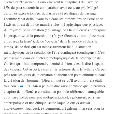
"l'être" et "l'essence". Peut- être seul le chapitre 3 du Livre de
l'Exode peut soutenir la comparaison avec ce texte (*). Malgré
certaines expressions particularisées et plastiques du passage,
l'homme y est défini avant tout dans les dimensions de l'être et de
l'exister. Il est défini de manière plus métaphysique que physique.
Au mystère de sa création ("à l'image de Dieu le créa") correspond
la perspective de la procréation ("soyez féconds et multipliez-vous,
emplissez la terre"), de ce "devenir" dans le monde et dans le
temps, de ce fieri qui est nécessairement lié à la situation
métaphysique de la création de l'être contingent (contingens). C'est
précisément dans ce contexte métaphysique de la description de
Genèse qu'il faut comprendre l'entité du bien, c'est-à-dire l'aspect
des valeurs. Cet aspect, en effet, se retrouve dans le rythme d'à peu
près tous les jours de la création et atteint son point culminant dans
la création de l'homme: "Dieu vit tout ce qu'il avait fait: ela était
très bon"
Gn 1,31
. Aussi peut-on dire avec certitude que le premier
chapitre de la Genèse constitue un point de référence inattaquable
et la base solide pour une métaphysique et, également, pour une
anthropologie et une éthique, selon laquelle
ens et bonum
convertuntur.
Tout ceci, évidemment, a également un sens pour la
théologie et surtout pour la théologie du corps.