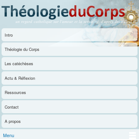
Aller au
contenu
principal
un regard catholique sur l'amour et la sexualité, d'après Jean-Paul II
Théologie du Corps
Intro
Menu principal
Théologie du Corps
Les catéchèses
Actu & Réflexion
Ressources
Contact
A propos
Menu