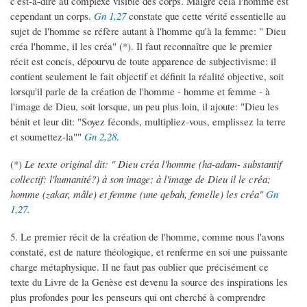
c'est-à-dire au complexe visible des corps. Malgré cela l'homme est
cependant un corps.
Gn 1,27
constate que cette vérité essentielle au
sujet de l'homme se réfère autant à l'homme qu'à la femme: " Dieu
créa l'homme, il les créa" (*). Il faut reconnaître que le premier
récit est concis, dépourvu de toute apparence de subjectivisme: il
contient seulement le fait objectif et définit la réalité objective, soit
lorsqu'il parle de la création de l'homme - homme et femme - à
l'image de Dieu, soit lorsque, un peu plus loin, il ajoute: "Dieu les
bénit et leur dit: "Soyez féconds, multipliez-vous, emplissez la terre
et soumettez-la""
Gn 2,28
.
(*)
Le texte original dit: " Dieu créa l'homme (ha-adam- substantif
collectif: l'humanité?) à son image; à l'image de Dieu il le créa;
homme (zakar, mâle) et femme (une qebah, femelle) les créa"
Gn
1,27
.
5. Le premier récit de la création de l'homme, comme nous l'avons
constaté, est de nature théologique, et renferme en soi une puissante
charge métaphysique. Il ne faut pas oublier que précisément ce
texte du Livre de la Genèse est devenu la source des inspirations les
plus profondes pour les penseurs qui ont cherché à comprendre