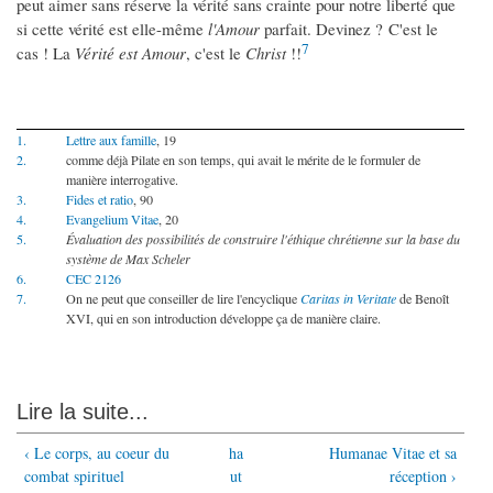
peut aimer sans réserve la vérité sans crainte pour notre liberté que
si cette vérité est elle-même
l'Amour
parfait. Devinez ? C'est le
7
cas ! La
Vérité est Amour
, c'est le
Christ
!!
1.
Lettre aux famille
, 19
2.
comme déjà Pilate en son temps, qui avait le mérite de le formuler de
manière interrogative.
3.
Fides et ratio
, 90
4.
Evangelium Vitae
, 20
5.
Évaluation des possibilités de construire l'éthique chrétienne sur la base du
système de Max Scheler
6.
CEC 2126
7.
On ne peut que conseiller de lire l'encyclique
Caritas in Veritate
de Benoît
XVI, qui en son introduction développe ça de manière claire.
Lire la suite...
‹ Le corps, au coeur du
ha
Humanae Vitae et sa
combat spirituel
ut
réception ›