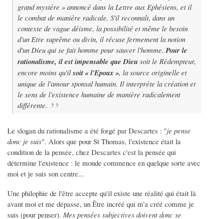
grand mystère » annoncé dans la Lettre aux Ephésiens, et il
le combat de manière radicale. S'il reconnaît, dans un
contexte de vague déisme, la possibilité et même le besoin
d'un Etre suprême ou divin, il récuse fermement la notion
d'un Dieu qui se fait homme pour sauver l'homme.
Pour le
rationalisme, il est impensable que Dieu
soit le Rédempteur,
encore moins qu'il
soit « l'Epoux »
, la source originelle et
unique de l'amour sponsal humain. Il interprète la création et
le sens de l'existence humaine de manière radicalement
différente.
Le slogan du rationalisme a été forgé par Descartes : "
je pense
donc je suis
". Alors que pour St Thomas, l'existence était la
condition de la pensée, chez Descartes c'est la pensée qui
détermine l'existence : le monde commence en quelque sorte avec
moi et je suis son centre...
Une philophie de l'être accepte qu'il existe une réalité qui était là
avant moi et me dépasse, un Être incréé qui m'a créé comme je
suis (pour penser).
Mes pensées subjectives doivent donc se