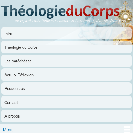
Aller au
contenu
principal
un regard catholique sur l'amour et la sexualité, d'après Jean-Paul II
Théologie du Corps
Intro
Menu principal
Théologie du Corps
Les catéchèses
Actu & Réflexion
Ressources
Contact
A propos
Menu