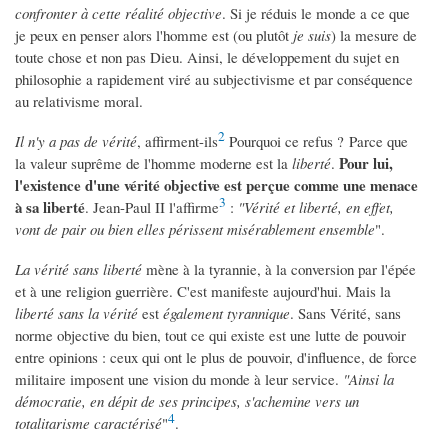
confronter à cette réalité objective
. Si je réduis le monde a ce que
je peux en penser alors l'homme est (ou plutôt
je suis
) la mesure de
toute chose et non pas Dieu. Ainsi, le développement du sujet en
philosophie a rapidement viré au subjectivisme et par conséquence
au relativisme moral.
2
Il n'y a pas de vérité
, affirment-ils
Pourquoi ce refus ? Parce que
Pour lui,
la valeur suprême de l'homme moderne est la
liberté
.
l'existence d'une vérité objective est perçue comme une menace
3
à sa liberté
. Jean-Paul II l'affirme
:
"Vérité et liberté, en effet,
vont de pair ou bien elles périssent misérablement ensemble
".
La vérité sans liberté
mène à la tyrannie, à la conversion par l'épée
et à une religion guerrière. C'est manifeste aujourd'hui. Mais la
liberté sans la vérité
est
également tyrannique
. Sans Vérité, sans
norme objective du bien, tout ce qui existe est une lutte de pouvoir
entre opinions : ceux qui ont le plus de pouvoir, d'influence, de force
militaire imposent une vision du monde à leur service.
"Ainsi la
démocratie, en dépit de ses principes, s'achemine vers un
4
totalitarisme caractérisé
"
.