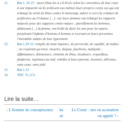
21.
Rm 1, 24-27
:
Aussi Dieu les a-t-il livrés selon les convoitises de leur cœur
à une impureté où ils avilissent eux-mêmes leurs propres corps eux qui ont
échangé la vérité de Dieu contre le mensonge, adoré et servi la créature de
préférence au Créateur [...]: car leurs femmes ont échangé les rapports
naturels pour des rapports contre nature ; pareillement les hommes,
délaissant [...] la femme, ont brûlé de désir les uns pour les autres,
perpétrant l'infamie d'homme à homme et recevant en leurs personnes
l'inévitable salaire de leur égarement.
22.
Rm 1,29-31
:
remplis de toute injustice, de perversité, de cupidité, de malice
; ne respirant qu'envie, meurtre, dispute, fourberie, malignité ;
diffamateurs, détracteurs, ennemis de Dieu, insulteurs, orgueilleux,
fanfarons, ingénieux au mal, rebelles à leurs parents, insensés, déloyaux,
sans cœur, sans pitié
23.
Rm 1,32
24.
TDC 51,1(3)
Lire la suite...
‹ L'homme de concupiscence
ha
Le Coeur : mis en accusation
ut
ou appelé ? ›