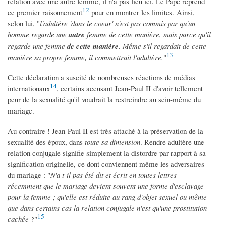
relation avec une autre femme, il n'a pas lieu ici. Le Pape reprend
12
ce premier raisonnement
pour en montrer les limites. Ainsi,
selon lui, "
l'adultère 'dans le coeur' n'est pas commis par qu'un
homme regarde une
autre
femme de cette manière, mais parce qu'il
regarde une femme
de cette manière
.
Même s'il regardait de cette
13
manière sa propre femme, il commettrait l'adultère.
"
Cette déclaration a suscité de nombreuses réactions de médias
14
internationaux
, certains accusant Jean-Paul II d'avoir tellement
peur de la sexualité qu'il voudrait la restreindre au sein-même du
mariage.
Au contraire ! Jean-Paul II est très attaché à la préservation de la
sexualité des époux, dans
toute sa dimension
. Rendre adultère une
relation conjugale signifie simplement la distordre par rapport à sa
signification originelle, ce dont conviennent même les adversaires
du mariage : "
N'a t-il pas été dit et écrit en toutes lettres
récemment que le mariage devient souvent une forme d'esclavage
pour la femme ; qu'elle est réduite au rang d'objet sexuel ou même
que dans certains cas la relation conjugale n'est qu'une prostitution
15
cachée ?
"