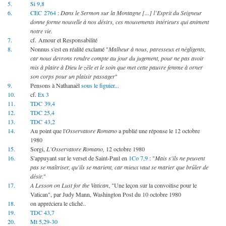
5.
Si 9,8
6.
CEC 2764
:
Dans le Sermon sur la Montagne [...] l’Esprit du Seigneur
donne forme nouvelle à nos désirs, ces mouvements intérieurs qui animent
notre vie.
7.
cf. Amour et Responsabilité
8.
Nonnus s'est en réalité exclamé "
Malheur à nous, paresseux et négligents,
car nous devrons rendre compte au jour du jugement, pour ne pas avoir
mis à plaire à Dieu le zèle et le soin que met cette pauvre femme à orner
son corps pour un plaisir passager
"
9.
Pensons à Nathanaël
sous le figuier...
10.
cf.
Ex 3
11.
TDC 39,4
12.
TDC 25,4
13.
TDC 43,2
14.
Au point que l'
Osservatore Romano
a publié une réponse le 12 octobre
1980
15.
Sorgi,
L'Osservatore Romano,
12 octobre 1980
16.
S'appuyant sur le verset de Saint-Paul en
1Co 7,9
: "
Mais s'ils ne peuvent
pas se maîtriser, qu'ils se marient, car mieux vaut se marier que brûler de
désir.
"
17.
A Lesson on Lust for the Vatican
, "Une leçon sur la convoitise pour le
Vatican", par Judy Mann, Washington Post du 10 octobre 1980
18.
on appréciera le cliché..
19.
TDC 43,7
20.
Mt 5,29-30