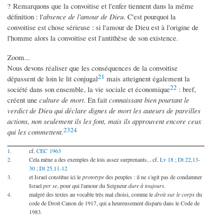
? Remarquons que la convoitise et l'enfer tiennent dans la même
définition : l'
absence de l'amour de Dieu
. C'est pourquoi la
convoitise est chose sérieuse : si l'amour de Dieu est à l'origine de
l'homme alors la convoitise est l'antithèse de son existence.
Zoom...
Nous devons réaliser que les conséquences de la convoitise
21
dépassent de loin le lit conjugal
mais atteignent également la
22
société dans son ensemble, la vie sociale et économique
: bref,
créent une
culture de mort
. En fait
connaissant bien pourtant le
verdict de Dieu qui déclare dignes de mort les auteurs de pareilles
actions, non seulement ils les font, mais ils approuvent encore ceux
23
24
qui les commettent.
1.
cf.
CEC 1963
2.
Cela mène a des exemples de lois assez surprenants... cf.
Lv 18
;
Dt 22,13-
30
;
Dt 25,11-12
3.
et Israel constitue ici le
prototype
des peuples : il ne s'agit pas de condamner
Israel
per se
, pour qui l'amour du Seigneur
dure à toujours
.
4.
malgré des textes au vocable très mal choisi, comme le
droit sur le corps
du
code de Droit Canon de 1917, qui a heureusement disparu dans le Code de
1983.