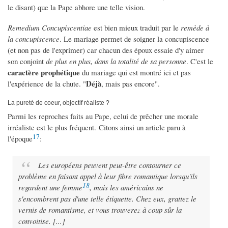
le disant) que la Pape abhore une telle vision.
Remedium Concupiscentiae
est bien mieux traduit par le
remède à
la concupiscence
. Le mariage permet de soigner la concupiscence
(et non pas de l'exprimer) car chacun des époux essaie d'y aimer
son conjoint
de plus en plus, dans la totalité de sa personne
. C'est le
caractère prophétique
du mariage qui est montré ici et pas
Déjà
l'expérience de la chute. "
, mais pas encore".
La pureté de coeur, objectif réaliste ?
Parmi les reproches faits au Pape, celui de prêcher une morale
irréaliste est le plus fréquent. Citons ainsi un article paru à
17
l'époque
:
Les européens peuvent peut-être contourner ce
problème en faisant appel à leur fibre romantique lorsqu'ils
18
regardent une femme
, mais les américains ne
s'encombrent pas d'une telle étiquette. Chez eux, grattez le
vernis de romantisme, et vous trouverez à coup sûr la
convoitise. [...]