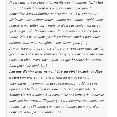
Il est clair que le Pape a les meilleures intentions. [...] Mais
il ne sait probablement pas le rôle central que joue la
convoitise dans la famille américaine : [...] il sait que le
désir des choses matérielles comme une voiture rapide nous
pousse à travailler dur ; mais ce n'est pas seulement de ça
qu'il s'agit : dès l'adolescence, la convoitise est notre force
vitale. Nous ne voulons pas des voitures rapides pour elles-
mêmes, mais pour satisfaire vous-savez-quoi. [...]
A mon époque, la première chose que vous appreniez sur les
genoux de votre mère était que les garçons avaient une seule
chose en tête - vous-savez-quoi - et que la route du mariage
était pavée de déni. [...]
Aucune d'entre nous ne veut être un objet sexuel - le Pape
a bien compris ça
- [...] et il était un temps où nous
cherchions la communion des personnes. [...] Mais cette
époque est belle et bien révolue : [L'ancien président]
Jimmy Carter a donné à la convoitise ses lettres de noblesse
dans son interview à Playboy [...] il a compris une chose sur
le mariage : si l'homme convoite sa femme, au moins n'en
convoitera t-il pas une autre.