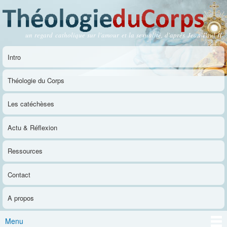
Aller au
contenu
principal
un regard catholique sur l'amour et la sexualité, d'après Jean-Paul II
Théologie du Corps
Intro
Menu principal
Théologie du Corps
Les catéchèses
Actu & Réflexion
Ressources
Contact
A propos
Menu