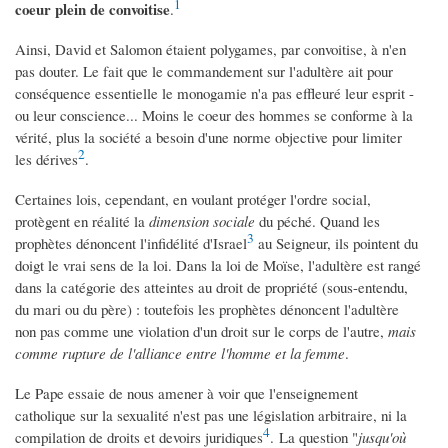
1
coeur plein de convoitise
.
Ainsi, David et Salomon étaient polygames, par convoitise, à n'en
pas douter. Le fait que le commandement sur l'adultère ait pour
conséquence essentielle le monogamie n'a pas effleuré leur esprit -
ou leur conscience... Moins le coeur des hommes se conforme à la
vérité, plus la société a besoin d'une norme objective pour limiter
2
les dérives
.
Certaines lois, cependant, en voulant protéger l'ordre social,
protègent en réalité la
dimension sociale
du péché. Quand les
3
prophètes dénoncent l'infidélité d'Israel
au Seigneur, ils pointent du
doigt le vrai sens de la loi. Dans la loi de Moïse, l'adultère est rangé
dans la catégorie des atteintes au droit de propriété (sous-entendu,
du mari ou du père) : toutefois les prophètes dénoncent l'adultère
non pas comme une violation d'un droit sur le corps de l'autre,
mais
comme rupture de l'alliance entre l'homme et la femme
.
Le Pape essaie de nous amener à voir que l'enseignement
catholique sur la sexualité n'est pas une législation arbitraire, ni la
4
compilation de droits et devoirs juridiques
. La question "
jusqu'où