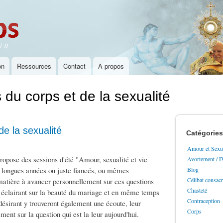
Aller au
contenu
principal
 II
on
Ressources
Contact
A propos
s du corps et de la sexualité
de la sexualité
Catégories
Amour et Sexua
ose des sessions d'été "Amour, sexualité et vie
Avortement / 
e longues années ou juste fiancés, ou mêmes
Blog
Célibat consac
 matière à avancer personnellement sur ces questions
Chasteté
 éclairant sur la beauté du mariage et en même temps
Contraception
désirant y trouveront également une écoute, leur
Corps
ent sur la question qui est la leur aujourd'hui.