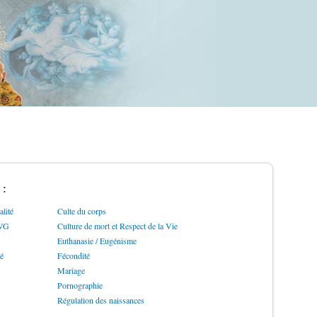
 :
lité
Culte du corps
IVG
Culture de mort et Respect de la Vie
Euthanasie / Eugénisme
ré
Fécondité
Mariage
Pornographie
Régulation des naissances