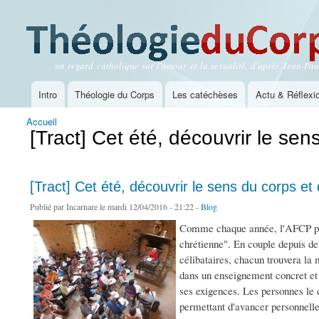
un regard catholique sur l'amour et la sexualité, d'après Jean-Paul
Théologie du Corps
Intro
Théologie du Corps
Les catéchèses
Actu & Réflexi
Menu principal
Accueil
Vous êtes ici
[Tract] Cet été, découvrir le sen
[Tract] Cet été, découvrir le sens du corps et 
Publié par
Incarnare
le mardi 12/04/2016 - 21:22 -
Blog
Comme chaque année, l'AFCP prop
chrétienne". En couple depuis d
célibataires, chacun trouvera la
dans un enseignement concret et
ses exigences. Les personnes le 
permettant d'avancer personnellem