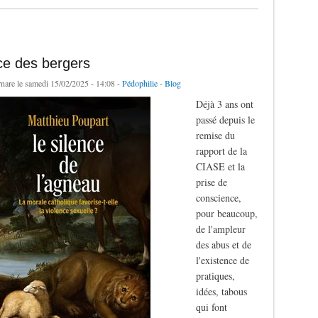
ce des bergers
rnare
le samedi 15/02/2025 - 14:08 -
Pédophilie
-
Blog
Déjà 3 ans ont
passé depuis le
remise du
rapport de la
CIASE et la
prise de
conscience,
pour beaucoup,
de l'ampleur
des abus et de
l'existence de
pratiques,
idées, tabous
qui font