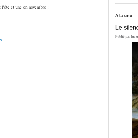
 l'été et une en novembre :
A la une
Le silen
Publié par
Inca
s
.