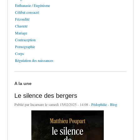
Euthanasie / Eugénisme
Célibat consacré
Fécondité
Chasteté
Mariage
Contraception
Pornographie
Corps
Régulation des naissances
A la une
Le silence des bergers
Publié par
Incarnare
le samedi 15/02/2025 - 14:08 -
Pédophilie
-
Blog