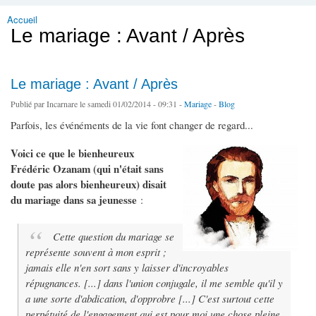
Accueil
Vous êtes ici
Le mariage : Avant / Après
Le mariage : Avant / Après
Publié par
Incarnare
le samedi 01/02/2014 - 09:31 -
Mariage
-
Blog
Parfois, les événéments de la vie font changer de regard...
Voici ce que le bienheureux
Frédéric Ozanam (qui n'était sans
doute pas alors bienheureux) disait
du mariage dans sa jeunesse
:
Cette question du mariage se
représente souvent à mon esprit ;
jamais elle n'en sort sans y laisser d'incroyables
répugnances. [...] dans l'union conjugale, il me semble qu'il y
a une sorte d'abdication, d'opprobre [...] C'est surtout cette
perpétuité de l'engagement qui est pour moi une chose pleine