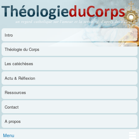
Aller au
contenu
principal
un regard catholique sur l'amour et la sexualité, d'après Jean-Paul II
Théologie du Corps
Intro
Menu principal
Théologie du Corps
Les catéchèses
Actu & Réflexion
Ressources
Contact
A propos
Menu