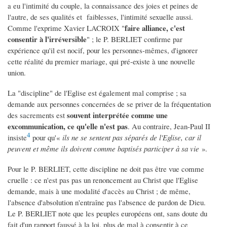
a eu l'intimité du couple, la connaissance des joies et peines de
l'autre, de ses qualités et faiblesses, l'intimité sexuelle aussi.
faire alliance, c'est
Comme l'exprime Xavier LACROIX "
consentir à l'irréversible
" ; le P. BERLIET confirme par
expérience qu'il est nocif, pour les personnes-mêmes, d'ignorer
cette réalité du premier mariage, qui pré-existe à une nouvelle
union.
La "discipline" de l'Eglise est également mal comprise ; sa
demande aux personnes concernées de se priver de la fréquentation
souvent interprétée comme une
des sacrements est
excommunication, ce qu'elle n'est pas
. Au contraire, Jean-Paul II
4
insiste
pour qu'«
ils ne se sentent pas séparés de l'Eglise, car il
peuvent et même ils doivent comme baptisés participer à sa vie
».
Pour le P. BERLIET, cette discipline ne doit pas être vue comme
cruelle : ce n'est pas pas un renoncement au Christ que l'Eglise
demande, mais à une modalité d'accès au Christ ; de même,
l'absence d'absolution n'entraîne pas l'absence de pardon de Dieu.
Le P. BERLIET note que les peuples européens ont, sans doute du
fait d'un rapport faussé à la loi, plus de mal à consentir à ce