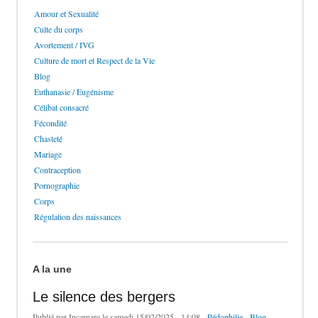
Amour et Sexualité
Culte du corps
Avortement / IVG
Culture de mort et Respect de la Vie
Blog
Euthanasie / Eugénisme
Célibat consacré
Fécondité
Chasteté
Mariage
Contraception
Pornographie
Corps
Régulation des naissances
A la une
Le silence des bergers
Publié par
Incarnare
le samedi 15/02/2025 - 14:08 -
Pédophilie
-
Blog