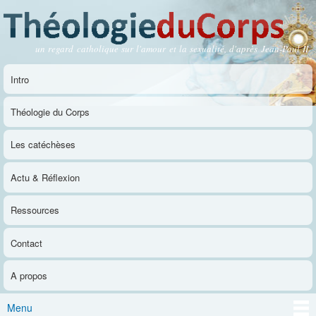
Aller au
contenu
principal
un regard catholique sur l'amour et la sexualité, d'après Jean-Paul II
Théologie du Corps
Intro
Menu principal
Théologie du Corps
Les catéchèses
Actu & Réflexion
Ressources
Contact
A propos
Menu