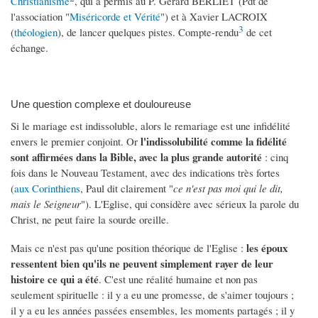
Christianisme
, qui a permis au P. Gérard BERLIET (Pdt de
l'association "
Miséricorde et Vérité
") et à Xavier LACROIX
3
(
théologien
), de lancer quelques pistes. Compte-rendu
de cet
échange.
Une question complexe et douloureuse
Si le mariage est indissoluble, alors le remariage est une infidélité
l'indissolubilité comme la fidélité
envers le premier conjoint. Or
sont affirmées
dans la Bible, avec la plus grande autorité
: cinq
fois dans le Nouveau Testament, avec des indications très fortes
(
aux Corinthiens
, Paul dit clairement "
ce n'est pas moi qui le dit,
mais le Seigneur
"). L'Eglise, qui considère avec sérieux la parole du
Christ, ne peut faire la sourde oreille.
les époux
Mais ce n'est pas qu'une position théorique de l'Eglise :
ressentent bien qu'ils ne peuvent simplement rayer de leur
histoire ce qui a été
. C'est une réalité humaine et non pas
seulement spirituelle : il y a eu une promesse, de s'aimer toujours ;
il y a eu les années passées ensembles, les moments partagés ; il y