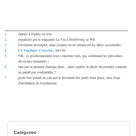
1.
mariés à l'église ou non
2.
organisés par le magazine La Vie à Strasbourg ce WE
3.
forcément incomplet, mais j'espère avoir retranscrit les idées essentielles
4.
Cf.
Familiaris Consortio
, §83-84
5.
NB : ce positionnement nous concerne tous, pas seulement les personnes
divorcées-remariées !
6.
tant que le premier mariage dure... mais espérer le décès du premier conjoint
ne paraît pas souhaitable !!
7.
geste fort quand on sait que le lavement des pieds tient place, chez Jean,
d'institution de l'eucharistie
Catégories :