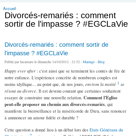
Accueil
Vous êtes ici
Divorcés-remariés : comment
sortir de l'impasse ? #EGCLaVie
Divorcés-remariés : comment sortir de
l'impasse ? #EGCLaVie
Publié par
Incarnare
le dimanche 14/10/2012 - 21:52 -
Mariage
-
Blog
Happy ever after
: c'est ainsi que se terminent les contes de fée de
notre enfance. L'expérience concrète de nombreux couples est
1
moins idyllique... au point que, de nos jours,
environ la moitié
se
résout au divorce
. Il est devenu courant que certaines souhaitent
Comment l'Eglise
essayer de construire une nouvelle relation.
peut-elle proposer un chemin aux divorcés-remariés
, qui
manifeste la bienveillance et la miséricorde de Dieu, sans renoncer
à annnoncer un amour fidèle et durable ?
Cette question a donné lieu à un débat lors des
Etats Généraux du
2