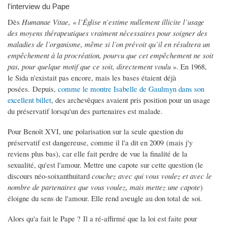
l'interview du Pape
Dès
Humanae Vitae, «
l’Église n’estime nullement illicite l’usage
des moyens thérapeutiques vraiment nécessaires pour soigner des
maladies de l’organisme, même si l’on prévoit qu’il en résultera un
empêchement à la procréation, pourvu que cet empêchement ne soit
pas, pour quelque motif que ce soit, directement voulu
». En 1968,
le Sida n'existait pas encore, mais les bases étaient déjà
posées. Depuis,
comme le montre Isabelle de Gaulmyn dans son
excellent billet
, des archevêques avaient pris position pour un usage
du préservatif lorsqu'un des partenaires est malade.
Pour Benoît XVI, une polarisation sur la seule question du
préservatif est dangereuse, comme il l'a dit en 2009 (mais j'y
reviens plus bas), car elle fait perdre de vue la finalité de la
sexualité, qu'est l'amour. Mettre une capote sur cette question (le
discours néo-soixanthuitard
couchez avec qui vous voulez et avec le
nombre de partenaires que vous voulez, mais mettez une capote
)
éloigne du sens de l'amour. Elle rend aveugle au don total de soi.
Alors qu'a fait le Pape ? Il a ré-affirmé que la loi est faite pour