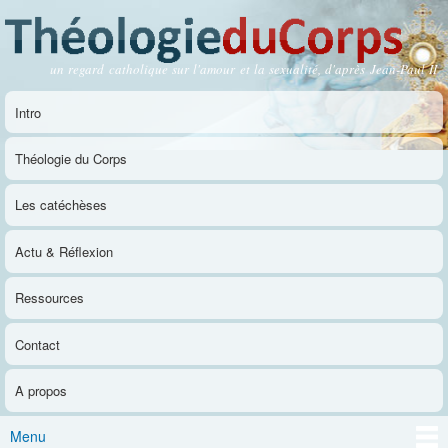
Aller au
contenu
principal
un regard catholique sur l'amour et la sexualité, d'après Jean-Paul II
Théologie du Corps
Intro
Menu principal
Théologie du Corps
Les catéchèses
Actu & Réflexion
Ressources
Contact
A propos
Menu