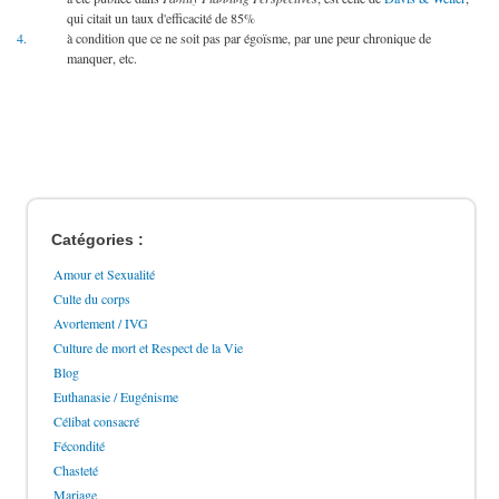
qui citait un taux d'efficacité de 85%
4.
à condition que ce ne soit pas par égoïsme, par une peur chronique de
manquer, etc.
Catégories :
Amour et Sexualité
Culte du corps
Avortement / IVG
Culture de mort et Respect de la Vie
Blog
Euthanasie / Eugénisme
Célibat consacré
Fécondité
Chasteté
Mariage