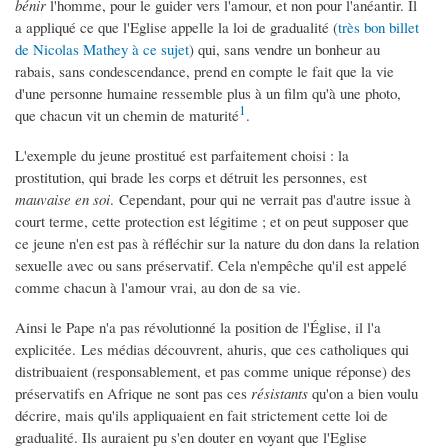
bénir
l'homme, pour le guider vers l'amour, et non pour l'anéantir. Il
a appliqué ce que l'Eglise appelle la loi de gradualité (
très bon billet
de Nicolas Mathey à ce sujet
) qui, sans vendre un bonheur au
rabais, sans condescendance, prend en compte le fait que la vie
d'une personne humaine ressemble plus à un film qu'à une photo,
1
que chacun vit un chemin de maturité
.
L'exemple du jeune prostitué est parfaitement choisi : la
prostitution, qui brade les corps et détruit les personnes, est
mauvaise en soi
. Cependant, pour qui ne verrait pas d'autre issue à
court terme, cette protection est légitime ; et on peut supposer que
ce jeune n'en est pas à réfléchir sur la nature du don dans la relation
sexuelle avec ou sans préservatif. Cela n'empêche qu'il est appelé
comme chacun à l'amour vrai, au don de sa vie.
Ainsi le Pape n'a pas révolutionné la position de l'Église, il l'a
explicitée. Les médias découvrent, ahuris, que ces catholiques qui
distribuaient (responsablement, et pas comme unique réponse) des
préservatifs en Afrique ne sont pas ces
résistants
qu'on a bien voulu
décrire, mais qu'ils appliquaient en fait strictement cette loi de
gradualité. Ils auraient pu s'en douter en voyant que l'Eglise