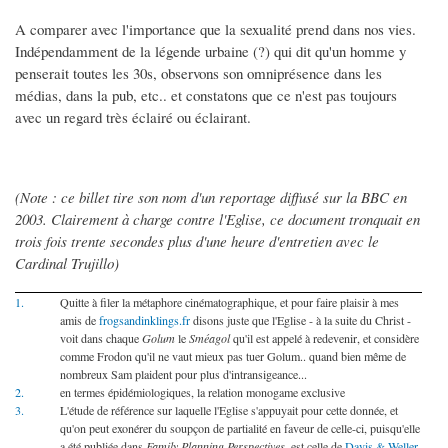
A comparer avec l'importance que la sexualité prend dans nos vies.
Indépendamment de la légende urbaine (?) qui dit qu'un homme y
penserait toutes les 30s, observons son omniprésence dans les
médias, dans la pub, etc.. et constatons que ce n'est pas toujours
avec un regard très éclairé ou éclairant.
(Note : ce billet tire son nom d'un reportage diffusé sur la BBC en
2003. Clairement à charge contre l'Eglise, ce document tronquait en
trois fois trente secondes plus d'une heure d'entretien avec le
Cardinal Trujillo)
1.
Quitte à filer la métaphore cinématographique, et pour faire plaisir à mes
amis de
frogsandinklings.fr
disons juste que l'Eglise - à la suite du Christ -
voit dans chaque
Golum
le
Sméagol
qu'il est appelé à redevenir, et considère
comme Frodon qu'il ne vaut mieux pas tuer Golum.. quand bien même de
nombreux Sam plaident pour plus d'intransigeance...
2.
en termes épidémiologiques, la relation monogame exclusive
3.
L'étude de référence sur laquelle l'Eglise s'appuyait pour cette donnée, et
qu'on peut exonérer du soupçon de partialité en faveur de celle-ci, puisqu'elle
a été publiée dans
Family Planning Perspectives
, est celle de
Davis & Weller
,