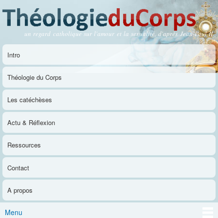
Aller au
contenu
principal
un regard catholique sur l'amour et la sexualité, d'après Jean-Paul II
Théologie du Corps
Intro
Menu principal
Théologie du Corps
Les catéchèses
Actu & Réflexion
Ressources
Contact
A propos
Menu