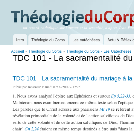
un regard catholique sur l'amour et la sexualité, d'après Jean-Paul
Théologie du Corps
Intro
Théologie du Corps
Les catéchèses
Actu & Réflexi
Menu principal
Accueil
»
Théologie du Corps
»
Théologie du Corps - Les Catéchèses
Vous êtes ici
TDC 101 - La sacramentalité du 
TDC 101 - La sacramentalité du mariage à la 
Publié par
Incarnare
le lundi 07/09/2009 - 17:25
1. Nous avons analysé l'épître aux Ephésiens et surtout
Ep 5,22-33
, 
Maintenant nous examinerons encore ce même texte selon l'optique d
Les paroles que le Christ adresse aux pharisiens
Mt 19
se réfèrent a
révélation primordiale de la volonté et de l'action salvifiques de Di
vertu de cette volonté et de cette action salvifiques de Dieu, l'homm
chair"
Gn 2,24
étaient en même temps destinés à être unis "dans la 