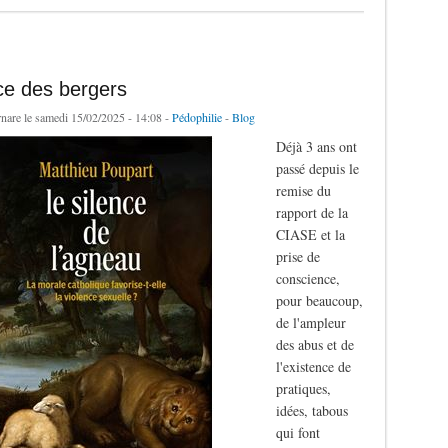
ce des bergers
rnare
le samedi 15/02/2025 - 14:08 -
Pédophilie
-
Blog
Déjà 3 ans ont
passé depuis le
remise du
rapport de la
CIASE et la
prise de
conscience,
pour beaucoup,
de l'ampleur
des abus et de
l'existence de
pratiques,
idées, tabous
qui font