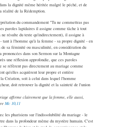
ans la dignité même héritée malgré le péché, et de
 réalité de la Rédemption.
terprétation du commandement "Tu ne commettras pas
êmes paroles lapidaires il assigne comme tâche à tout
e résulte du texte qu'indirectement), il assigne à
- tant à l'homme qu'à la femme - sa propre dignité - en
n de sa féminité ou masculinité, en considération du
ist a prononcées dans son Sermon sur la Montagne
près une réflexion approfondie, que ces paroles
 ne se réfèrent pas directement au mariage comme
nt qu'elles acquièrent leur propre et entière
 la Création, soit à celui dans lequel l'homme
heur, doit retrouver la dignité et la sainteté de l'union
ariage affirme clairement que la femme, elle aussi,
tre
Mc 10,11
 les pharisiens sur l'indissolubilité du mariage - le
nètre dans la profondeur même du mystère humain. C'est