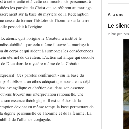
'est à cette unité et à cette communion de personnes, à
édiées les paroles du Christ qui se réfèrent au mariage
acrement sur la base du mystère de la Rédemption.
A la une
ne cesse de former l'histoire de l'homme sur la terre
Le silen
elle possédait à l'origine.
Publié par
Inca
locuteurs, qu'à l'origine le Créateur a institué le
indissolubilité - par cela même il ouvre le mariage à
ion du corps et qui aident à surmonter les conséquences
ein éternel du Créateur. L'action salvifique qui découle
te de Dieu dans le mystère même de la Création.
pressif. Ces paroles confirment - sur la base du
ps établissent un éthos adéquat que nous avons déjà
hos évangélique et chrétien est, dans son essence
ouvons trouver une interprétation rationnelle, une
ns son essence théologique, il est un éthos de la
demption devient en même temps la base permettant de
 la dignité personnelle de l'homme et de la femme. La
ubilité de l'alliance conjugale.