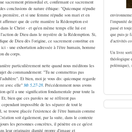
 que sacrement primordial et, confirmant ce sacrement
des conclusions de nature éthique: "Quiconque répudie
a première, et si une femme répudie son mari et en
environnemen
 affirmer que de cette manière la Rédemption est
l'impunité de
ns le Christ - et qu'en même temps elle lui est
passé et touj
'action de Dieu dans le mystère de la Rédemption. Si,
que puis-je f
fique de Dieu dès l'origine, ce sacrement constitue en
d'activités c
ici - une exhortation adressée à l'être humain, homme
Un livre sor
on du corps.
théologique e
polémique), 
anière particulièrement nette quand nous méditons les
 sujet du commandement: "Tu ne commettras pas
de Le silence des b
l'adultère". Et bien, moi je vous dis: quiconque regarde
ère avec elle"
Mt 5,27-28
. Précédemment nous avons
n qu'il a une signification fondamentale pour toute la
 Et, bien que ces paroles ne se réfèrent pas
ependant impossible de les séparer de tout le
al, se trouve placée l'existence de l'être humain comme
éation soit également, par la suite, dans le contexte
urs les personnes concrètes, il pénètre en ce qu'est
s leur originaire dignité propre d'image et