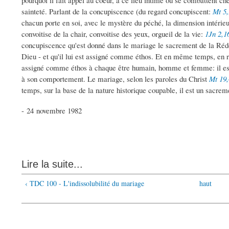
pourquoi il fait appel au coeur, à ce lieu intime où se combattent c
sainteté. Parlant de la concupiscence (du regard concupiscent:
Mt 5
chacun porte en soi, avec le mystère du péché, la dimension intérieu
convoitise de la chair, convoitise des yeux, orgueil de la vie:
1Jn 2,1
concupiscence qu'est donné dans le mariage le sacrement de la Rédem
Dieu - et qu'il lui est assigné comme éthos. Et en même temps, en 
assigné comme éthos à chaque être humain, homme et femme: il est 
à son comportement. Le mariage, selon les paroles du Christ
Mt 19,
temps, sur la base de la nature historique coupable, il est un sacre
- 24 novembre 1982
Lire la suite...
‹ TDC 100 - L'indissolubilité du mariage
haut