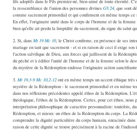
fils adoptifs dans le Fils premier-né, bien-aimé de toute éternité. C
la ressemblance de l'union des personnes divines
GS 24
, que sont d
comme sacrement primordial et qui confirment en même temps ce s
En effet, l'originaire unité dans le corps de l'homme et de la femme 
bien qu'elle ait perdu la limpidité du sacrement, du signe du salut qu'
2. Si, dans
Mt 19
Mc 10
, le Christ confirme, en présence de ses inter
mariage en tant que sacrement - et si en raison de ceci il exige son 
l'action salvifique de Dieu, aux forces qui jaillissent de la Rédempt
du péché et à édifier l'unité de l'homme et de la femme selon le dess
du mystère de la Rédemption endosse l'originaire action sanctifian
3.
Mt 19,3-9
Mc 10,2-12
ont en même temps un accent éthique très ex
mystère de la Rédemption - le sacrement primordial et en même tem
dans nos réflexions précédentes appelé éthos de la Rédemption. L'ét
théologique, l'éthos de la Rédemption. Certes, pour cet éthos, nous p
interprétation philosophique de caractère personnaliste: toutefois, da
Rédemption, et mieux: un éthos de la Rédemption du corps. La Ré
comprendre la dignité particulière du corps humain, enracinée dans
raison de cette dignité se trouve précisément à la racine de l'indissol