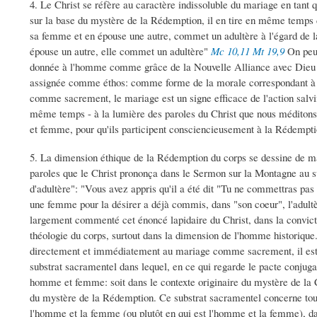
4. Le Christ se réfère au caractère indissoluble du mariage en tant
sur la base du mystère de la Rédemption, il en tire en même temps 
sa femme et en épouse une autre, commet un adultère à l'égard de l
épouse un autre, elle commet un adultère"
Mc 10,11
Mt 19,9
On peut
donnée à l'homme comme grâce de la Nouvelle Alliance avec Dieu da
assignée comme éthos: comme forme de la morale correspondant à l
comme sacrement, le mariage est un signe efficace de l'action salvi
même temps - à la lumière des paroles du Christ que nous méditons 
et femme, pour qu'ils participent consciencieusement à la Rédempti
5. La dimension éthique de la Rédemption du corps se dessine de m
paroles que le Christ prononça dans le Sermon sur la Montagne au
d'adultère": "Vous avez appris qu'il a été dit "Tu ne commettras pas 
une femme pour la désirer a déjà commis, dans "son coeur", l'adult
largement commenté cet énoncé lapidaire du Christ, dans la convictio
théologie du corps, surtout dans la dimension de l'homme historique.
directement et immédiatement au mariage comme sacrement, il est c
substrat sacramentel dans lequel, en ce qui regarde le pacte conjug
homme et femme: soit dans le contexte originaire du mystère de la Cr
du mystère de la Rédemption. Ce substrat sacramentel concerne toujo
l'homme et la femme (ou plutôt en qui est l'homme et la femme), dan