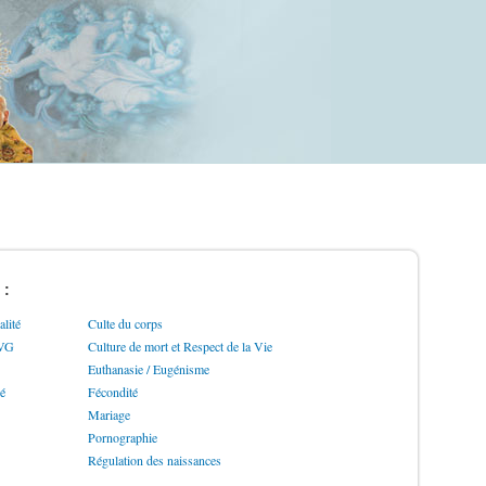
 :
lité
Culte du corps
IVG
Culture de mort et Respect de la Vie
Euthanasie / Eugénisme
ré
Fécondité
Mariage
Pornographie
Régulation des naissances