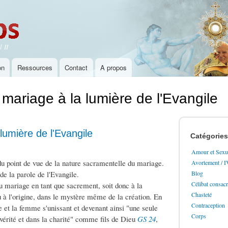
Aller au
contenu
principal
 II
on
Ressources
Contact
A propos
mariage à la lumière de l'Evangile
lumière de l'Evangile
Catégories
Amour et Sexua
du point de vue de la nature sacramentelle du mariage.
Avortement / 
e la parole de l'Evangile.
Blog
Célibat consac
u mariage en tant que sacrement, soit donc à la
Chasteté
eu à l'origine, dans le mystère même de la création. En
Contraception
e et la femme s'unissant et devenant ainsi "une seule
Corps
vérité et dans la charité" comme fils de Dieu
GS 24
,