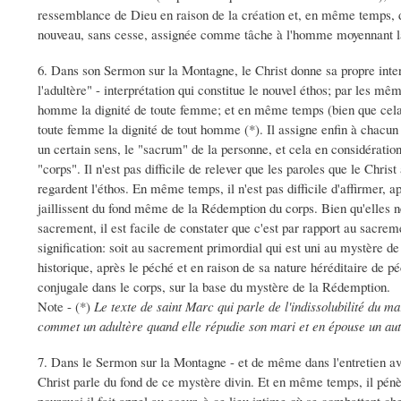
ressemblance de Dieu en raison de la création et, en même temps, d
nouveau, sans cesse, assignée comme tâche à l'homme moyennant la
6. Dans son Sermon sur la Montagne, le Christ donne sa propre in
l'adultère" - interprétation qui constitue le nouvel éthos; par les m
homme la dignité de toute femme; et en même temps (bien que cela n
toute femme la dignité de tout homme (*). Il assigne enfin à chacun 
un certain sens, le "sacrum" de la personne, et cela en considératio
"corps". Il n'est pas difficile de relever que les paroles que le Chr
regardent l'éthos. En même temps, il n'est pas difficile d'affirmer, a
jaillissent du fond même de la Rédemption du corps. Bien qu'elles
sacrement, il est facile de constater que c'est par rapport au sacreme
signification: soit au sacrement primordial qui est uni au mystère de
historique, après le péché et en raison de sa nature héréditaire de péc
conjugale dans le corps, sur la base du mystère de la Rédemption.
Note - (*)
Le texte de saint Marc qui parle de l'indissolubilité du m
commet un adultère quand elle répudie son mari et en épouse un au
7. Dans le Sermon sur la Montagne - et de même dans l'entretien avec
Christ parle du fond de ce mystère divin. Et en même temps, il pé