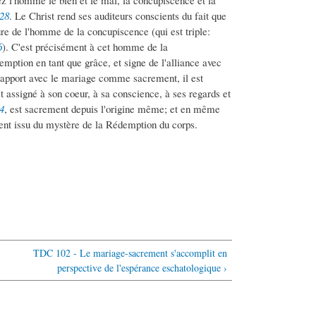
hez l'homme le bien et le mal, la concupiscence et la
,28
. Le Christ rend ses auditeurs conscients du fait que
re de l'homme de la concupiscence (qui est triple:
6
). C'est précisément à cet homme de la
ption en tant que grâce, et signe de l'alliance avec
rapport avec le mariage comme sacrement, il est
assigné à son coeur, à sa conscience, à ses regards et
4
, est sacrement depuis l'origine même; et en même
ment issu du mystère de la Rédemption du corps.
TDC 102 - Le mariage-sacrement s'accomplit en
perspective de l'espérance eschatologique ›