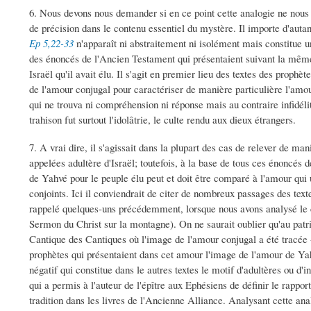
6. Nous devons nous demander si en ce point cette analogie ne nous
de précision dans le contenu essentiel du mystère. Il importe d'aut
Ep 5,22-33
n'apparaît ni abstraitement ni isolément mais constitue une
des énoncés de l'Ancien Testament qui présentaient suivant la mêm
Israël qu'il avait élu. Il s'agit en premier lieu des textes des prophè
de l'amour conjugal pour caractériser de manière particulière l'amou
qui ne trouva ni compréhension ni réponse mais au contraire infidélité
trahison fut surtout l'idolâtrie, le culte rendu aux dieux étrangers.
7. A vrai dire, il s'agissait dans la plupart des cas de relever de man
appelées adultère d'Israël; toutefois, à la base de tous ces énoncés d
de Yahvé pour le peuple élu peut et doit être comparé à l'amour qui un
conjoints. Ici il conviendrait de citer de nombreux passages des text
rappelé quelques-uns précédemment, lorsque nous avons analysé le c
Sermon du Christ sur la montagne). On ne saurait oublier qu'au patr
Cantique des Cantiques où l'image de l'amour conjugal a été tracée - 
prophètes qui présentaient dans cet amour l'image de l'amour de Ya
négatif qui constitue dans le autres textes le motif d'adultères ou d'i
qui a permis à l'auteur de l'épître aux Ephésiens de définir le rapport
tradition dans les livres de l'Ancienne Alliance. Analysant cette ana