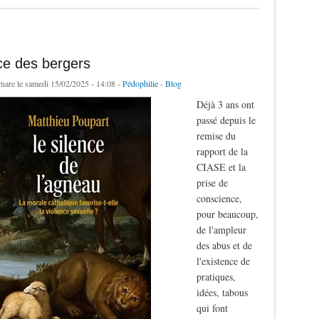
ce des bergers
rnare
le samedi 15/02/2025 - 14:08 -
Pédophilie
-
Blog
Déjà 3 ans ont
passé depuis le
remise du
rapport de la
CIASE et la
prise de
conscience,
pour beaucoup,
de l'ampleur
des abus et de
l'existence de
pratiques,
idées, tabous
qui font