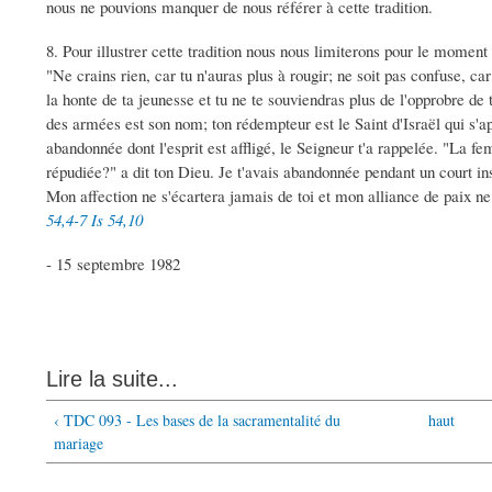
nous ne pouvions manquer de nous référer à cette tradition.
8. Pour illustrer cette tradition nous nous limiterons pour le moment 
"Ne crains rien, car tu n'auras plus à rougir; ne soit pas confuse, ca
la honte de ta jeunesse et tu ne te souviendras plus de l'opprobre de
des armées est son nom; ton rédempteur est le Saint d'Israël qui s'a
abandonnée dont l'esprit est affligé, le Seigneur t'a rappelée. "La f
répudiée?" a dit ton Dieu. Je t'avais abandonnée pendant un court in
Mon affection ne s'écartera jamais de toi et mon alliance de paix ne f
54,4-7
Is 54,10
- 15 septembre 1982
Lire la suite...
‹ TDC 093 - Les bases de la sacramentalité du
haut
mariage