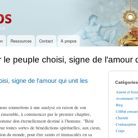
Aller au
contenu
principal
 II
on
Ressources
Contact
A propos
le peuple choisi, signe de l'amour q
si, signe de l'amour qui unit les
Catégories
Amour et Sexua
Avortement / 
Blog
nous soumettons à une analyse en raison de son
Célibat consac
 ensemble, à commencer par le premier chapitre,
Chasteté
s, comme don éternellement destiné à l'homme. "Béni
Contraception
ar toutes sortes de bénédictions spirituelles, aux cieux,
Corps
éation du monde, pour être saints et immaculés en sa