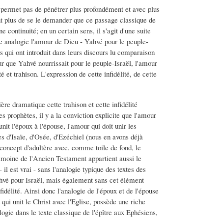
 permet pas de pénétrer plus profondément et avec plus
ant plus de se le demander que ce passage classique de
 continuité; en un certain sens, il s'agit d'une suite
e analogie l'amour de Dieu - Yahvé pour le peuple-
tes qui ont introduit dans leurs discours lu comparaison
r que Yahvé nourrissait pour le peuple-Israël, l'amour
 et trahison. L'expression de cette infidélité, de cette
ière dramatique cette trahison et cette infidélité
es prophètes, il y a la conviction explicite que l'amour
it l'époux à l'épouse, l'amour qui doit unir les
es d'Isaïe, d'Osée, d'Ezéchiel (nous en avons déjà
oncept d'adultère avec, comme toile de fond, le
imoine de l'Ancien Testament appartient aussi le
il est vrai - sans l'analogie typique des textes des
hvé pour Israël, mais également sans cet élément
nfidélité. Ainsi donc l'analogie de l'époux et de l'épouse
 qui unit le Christ avec l'Eglise, possède une riche
logie dans le texte classique de l'épître aux Ephésiens,