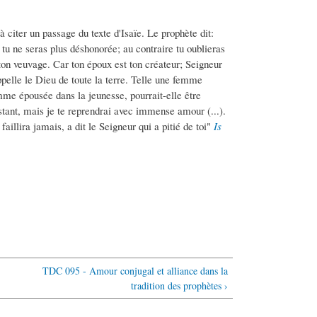
à citer un passage du texte d'Isaïe. Le prophète dit:
r tu ne seras plus déshonorée; au contraire tu oublieras
 ton veuvage. Car ton époux est ton créateur; Seigneur
ppelle le Dieu de toute la terre. Telle une femme
emme épousée dans la jeunesse, pourrait-elle être
stant, mais je te reprendrai avec immense amour (...).
aillira jamais, a dit le Seigneur qui a pitié de toi"
Is
TDC 095 - Amour conjugal et alliance dans la
tradition des prophètes ›