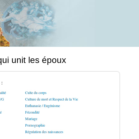
ui unit les époux
 :
lité
Culte du corps
IVG
Culture de mort et Respect de la Vie
Euthanasie / Eugénisme
ré
Fécondité
Mariage
Pornographie
Régulation des naissances