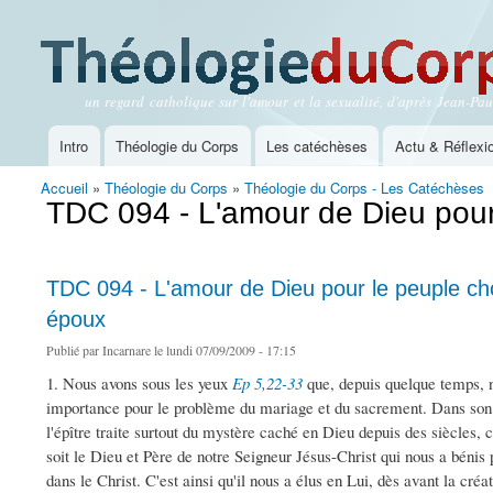
un regard catholique sur l'amour et la sexualité, d'après Jean-Paul
Théologie du Corps
Intro
Théologie du Corps
Les catéchèses
Actu & Réflexi
Menu principal
Accueil
»
Théologie du Corps
»
Théologie du Corps - Les Catéchèses
Vous êtes ici
TDC 094 - L'amour de Dieu pour 
TDC 094 - L'amour de Dieu pour le peuple choi
époux
Publié par
Incarnare
le lundi 07/09/2009 - 17:15
1. Nous avons sous les yeux
Ep 5,22-33
que, depuis quelque temps, 
importance pour le problème du mariage et du sacrement. Dans son
l'épître traite surtout du mystère caché en Dieu depuis des siècle
soit le Dieu et Père de notre Seigneur Jésus-Christ qui nous a bénis p
dans le Christ. C'est ainsi qu'il nous a élus en Lui, dès avant la cr