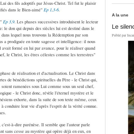
i des fils adoptifs par Jésus-Christ. Tel fut le plaisir
tifiés dans le Bien-aimé"
Ep 1,3-6
.
A la une
s"
Ep 3,9
. Les phases successives introduisent le lecteur
Le silen
: le don qui depuis des siècles lui est destiné dans le
.. dans lequel nous trouvons la Rédemption par son
Publié par
Inca
s a prodiguée en toute sagesse et intelligence: il nous
il avait formé en lui par avance, pour le réaliser quand
f, le Christ, les êtres célestes comme les terrestres"
phase de réalisation et d'actualisation. Le Christ dans
tes de bénédictions spirituelles du Père - le Christ qui,
ses soient ramenées sous Lui comme sous un seul chef,
gique - le Christ donc, révèle l'éternel mystère et le
phésiens exhorte, dans la suite de son texte même, ceux
, à conduire leur vie d'après l'esprit de la vérité connue.
mes.
, c'est-à-dire parénèse. Il semble que l'auteur parle
ant sans cesse au mystère qui opère déjà en eux, en