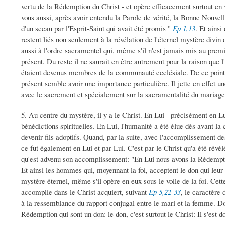
vertu de la Rédemption du Christ - et opère efficacement surtout en v
vous aussi, après avoir entendu la Parole de vérité, la Bonne Nouvell
d'un sceau par l'Esprit-Saint qui avait été promis "
Ep 1,13
. Et ainsi
restent liés non seulement à la révélation de l'éternel mystère divin 
aussi à l'ordre sacramentel qui, même s'il n'est jamais mis au premie
présent. Du reste il ne saurait en être autrement pour la raison que 
étaient devenus membres de la communauté ecclésiale. De ce poin
présent semble avoir une importance particulière. Il jette en effet u
avec le sacrement et spécialement sur la sacramentalité du mariage
5. Au centre du mystère, il y a le Christ. En Lui - précisément en Lu
bénédictions spirituelles. En Lui, l'humanité a été élue dès avant la
devenir fils adoptifs. Quand, par la suite, avec l'accomplissement de
ce fut également en Lui et par Lui. C'est par le Christ qu'a été révél
qu'est advenu son accomplissement: "En Lui nous avons la Rédempti
Et ainsi les hommes qui, moyennant la foi, acceptent le don qui leur e
mystère éternel, même s'il opère en eux sous le voile de la foi. Cett
accomplie dans le Christ acquiert, suivant
Ep 5,22-33
, le caractère 
à la ressemblance du rapport conjugal entre le mari et la femme. Do
Rédemption qui sont un don: le don, c'est surtout le Christ: Il s'est