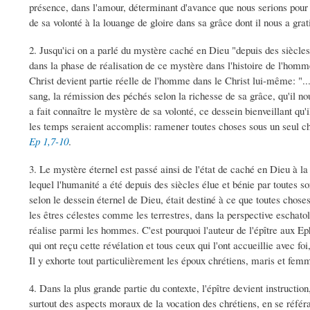
présence, dans l'amour, déterminant d'avance que nous serions pour Lu
de sa volonté à la louange de gloire dans sa grâce dont il nous a gra
2. Jusqu'ici on a parlé du mystère caché en Dieu "depuis des siècle
dans la phase de réalisation de ce mystère dans l'histoire de l'homme
Christ devient partie réelle de l'homme dans le Christ lui-même: ".
sang, la rémission des péchés selon la richesse de sa grâce, qu'il nou
a fait connaître le mystère de sa volonté, ce dessein bienveillant qu'
les temps seraient accomplis: ramener toutes choses sous un seul che
Ep 1,7-10
.
3. Le mystère éternel est passé ainsi de l'état de caché en Dieu à la 
lequel l'humanité a été depuis des siècles élue et bénie par toutes sor
selon le dessein éternel de Dieu, était destiné à ce que toutes cho
les êtres célestes comme les terrestres, dans la perspective eschatolo
réalise parmi les hommes. C'est pourquoi l'auteur de l'épître aux E
qui ont reçu cette révélation et tous ceux qui l'ont accueillie avec foi
Il y exhorte tout particulièrement les époux chrétiens, maris et fem
4. Dans la plus grande partie du contexte, l'épître devient instruction
surtout des aspects moraux de la vocation des chrétiens, en se référ