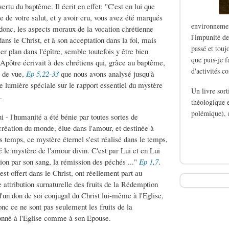
ertu du baptême. Il écrit en effet: "C'est en lui que
e de votre salut, et y avoir cru, vous avez été marqués
environnemen
 donc, les aspects moraux de la vocation chrétienne
l'impunité de
dans le Christ, et à son acceptation dans la foi, mais
passé et touj
r plan dans l'épître, semble toutefois y être bien
que puis-je f
l'Apôtre écrivait à des chrétiens qui, grâce au baptême,
d'activités c
t de vue,
Ep 5,22-33
que nous avons analysé jusqu'à
ne lumière spéciale sur le rapport essentiel du mystère
Un livre sor
.
théologique e
polémique), 
i - l'humanité a été bénie par toutes sortes de
 création du monde, élue dans l'amour, et destinée à
de Le silence des b
s temps, ce mystère éternel s'est réalisé dans le temps,
é le mystère de l'amour divin. C'est par Lui et en Lui
on par son sang, la rémission des péchés ..."
Ep 1,7
.
st offert dans le Christ, ont réellement part au
e attribution surnaturelle des fruits de la Rédemption
d'un don de soi conjugal du Christ lui-même à l'Eglise,
nc ce ne sont pas seulement les fruits de la
 donné à l'Eglise comme à son Epouse.