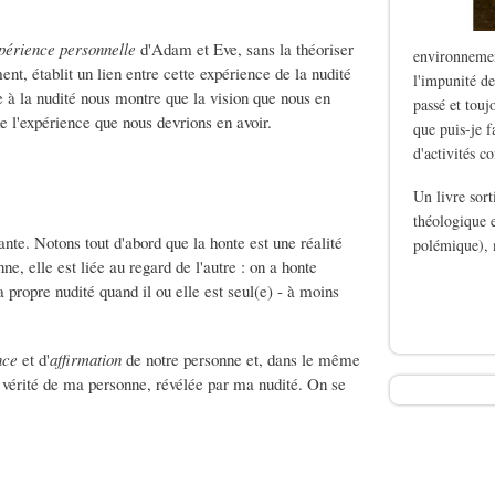
périence personnelle
d'Adam et Eve, sans la théoriser
environnemen
t, établit un lien entre cette expérience de la nudité
l'impunité de
e à la nudité nous montre que la vision que nous en
passé et touj
e l'expérience que nous devrions en avoir.
que puis-je f
d'activités c
Un livre sor
théologique e
ante. Notons tout d'abord que la honte est une réalité
polémique), 
e, elle est liée au regard de l'autre : on a honte
de Le silence des b
 propre nudité quand il ou elle est seul(e) - à moins
nce
et d'
affirmation
de notre personne et, dans le même
a vérité de ma personne, révélée par ma nudité. On se