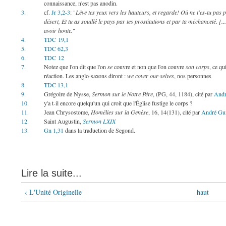
connaissance, n'est pas anodin.
3.
cf.
Jr
3,2
-
3
: "
Lève tes yeux vers les hauteurs, et regarde! Où ne t'es-tu pas 
désert, Et tu as souillé le pays par tes prostitutions et par ta méchanceté. [
avoir honte.
"
4.
TDC
19,1
5.
TDC
62,3
6.
TDC
12
7.
Notez que l'on dit que l'on
se
couvre et non que l'on couvre
son corps
, ce qu
réaction. Les anglo-saxons diront :
we cover our-selves
, nos personnes
8.
TDC
13,1
9.
Grégoire de Nysse,
Sermon sur le Notre Père
, (PG,
44
,
1184
), cité par
Andr
10.
y'a t-il encore quelqu'un qui croit que l'Église fustige le corps ?
11.
Jean Chrysostome,
Homélies sur la Genèse
,
16
,
14
(
131
), cité par
André Gu
12.
Saint Augustin,
Sermon LXIX
13.
Gn
1,31
dans la traduction de Segond.
Lire la suite...
‹ L'Unité Originelle
haut