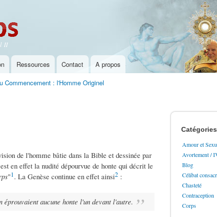
Aller au
contenu
principal
 II
on
Ressources
Contact
A propos
u Commencement : l'Homme Originel
Catégories
Amour et Sexua
vision de l'homme bâtie dans la Bible et dessinée par
Avortement / 
'est en effet la nudité dépourvue de honte qui décrit le
Blog
1
2
Célibat consac
rps
"
. La Genèse continue en effet ainsi
:
Chasteté
Contraception
n éprouvaient aucune honte l'un devant l'autre.
Corps