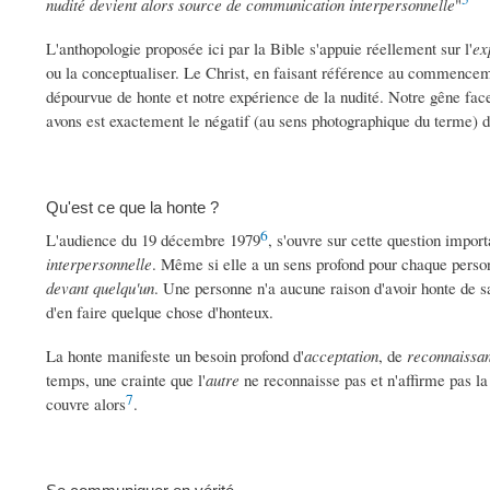
nudité devient alors source de communication interpersonnelle
"
L'anthopologie proposée ici par la Bible s'appuie réellement sur l'
ex
ou la conceptualiser. Le Christ, en faisant référence au commencemen
dépourvue de honte et notre expérience de la nudité. Notre gêne fac
avons est exactement le négatif (au sens photographique du terme) d
Qu'est ce que la honte ?
6
L'audience du
19
décembre
1979
, s'ouvre sur cette question import
interpersonnelle
. Même si elle a un sens profond pour chaque personn
devant quelqu'un
. Une personne n'a aucune raison d'avoir honte de sa
d'en faire quelque chose d'honteux.
La honte manifeste un besoin profond d'
acceptation
, de
reconnaissa
temps, une crainte que l'
autre
ne reconnaisse pas et n'affirme pas l
7
couvre alors
.