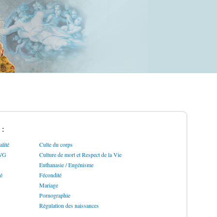
 :
lité
Culte du corps
IVG
Culture de mort et Respect de la Vie
Euthanasie / Eugénisme
ré
Fécondité
Mariage
Pornographie
Régulation des naissances