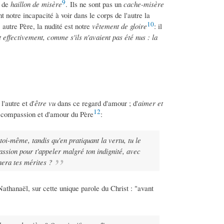
9
e de
haillon de misère
. Ils ne sont pas un
cache-misère
 notre incapacité à voir dans le corps de l'autre la
10
autre Père, la nudité est notre
vêtement de gloire
: il
it effectivement, comme s'ils n'avaient pas été nus : la
l'autre et d'
être vu
dans ce regard d'amour ; d'
aimer et
12
e compassion et d'amour du Père
:
toi-même, tandis qu'en pratiquant la vertu, tu le
assion pour t'appeler malgré ton indignité, avec
nera tes mérites ?
athanaël, sur cette unique parole du Christ : "avant