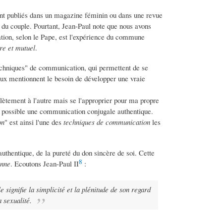
oient publiés dans un magazine féminin ou dans une revue
n du couple. Pourtant, Jean-Paul note que nous avons
ion, selon le Pape, est l'expérience du commune
re et mutuel
.
echniques" de communication, qui permettent de se
e eux mentionnent le besoin de développer une vraie
plètement à l'autre mais se l'approprier pour ma propre
d possible une communication conjugale authentique.
on
" est ainsi l'une des
techniques de communication
les
uthentique, de la pureté du don sincère de soi. Cette
8
onne
. Ecoutons Jean-Paul II
:
e signifie la simplicité et la plénitude de son regard
a sexualité.