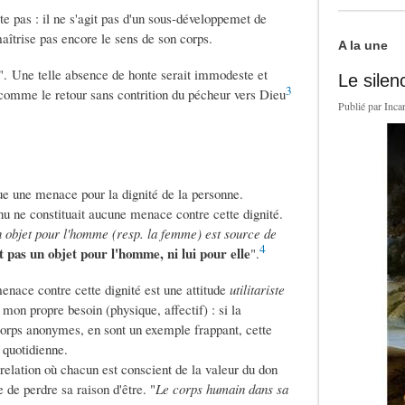
ste pas : il ne s'agit pas d'un sous-développemet de
îtrise pas encore le sens de son corps.
A la une
bue". Une telle absence de honte serait immodeste et
Le silen
3
, comme le retour sans contrition du pécheur vers Dieu
Publié par
Inca
itue une menace pour la dignité de la personne.
 nu ne constituait aucune menace contre cette dignité.
n objet pour l'homme (resp. la femme) est source de
4
pas un objet pour l'homme, ni lui pour elle
".
menace contre cette dignité est une attitude
utilitariste
mon propre besoin (physique, affectif) : si la
 corps anonymes, en sont un exemple frappant, cette
 quotidienne.
 relation où chacun est conscient de la valeur du don
e de perdre sa raison d'être. "
Le corps humain dans sa