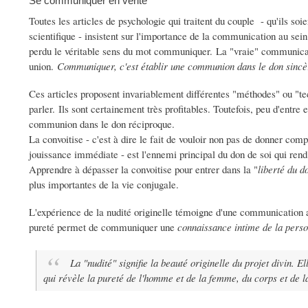
Se communiquer en vérité
Toutes les articles de psychologie qui traitent du couple - qu'ils s
scientifique - insistent sur l'importance de la communication au sei
perdu le véritable sens du mot communiquer. La "vraie" communicat
union.
Communiquer, c'est établir une communion dans le don sincè
Ces articles proposent invariablement différentes "méthodes" ou "t
parler. Ils sont certainement très profitables. Toutefois, peu d'entr
communion dans le don réciproque.
La convoitise - c'est à dire le fait de vouloir non pas de donner com
jouissance immédiate - est l'ennemi principal du don de soi qui ren
Apprendre à dépasser la convoitise pour entrer dans la "
liberté du d
plus importantes de la vie conjugale.
L'expérience de la nudité originelle témoigne d'une communication a
pureté permet de communiquer une
connaissance intime de la pers
La "nudité" signifie la beauté originelle du projet divin. Ell
qui révèle la pureté de l'homme et de la femme, du corps et de l