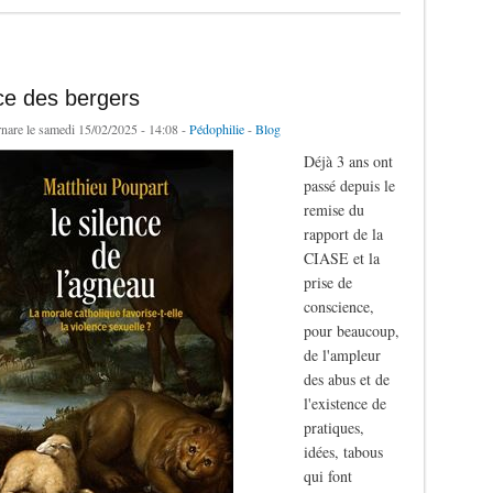
ce des bergers
rnare
le samedi 15/02/2025 - 14:08 -
Pédophilie
-
Blog
Déjà 3 ans ont
passé depuis le
remise du
rapport de la
CIASE et la
prise de
conscience,
pour beaucoup,
de l'ampleur
des abus et de
l'existence de
pratiques,
idées, tabous
qui font