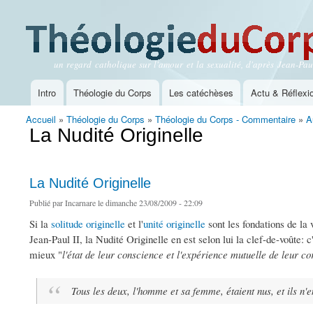
un regard catholique sur l'amour et la sexualité, d'après Jean-Paul
Théologie du Corps
Intro
Théologie du Corps
Les catéchèses
Actu & Réflexi
Menu principal
Accueil
»
Théologie du Corps
»
Théologie du Corps - Commentaire
»
A
Vous êtes ici
La Nudité Originelle
La Nudité Originelle
Publié par
Incarnare
le dimanche 23/08/2009 - 22:09
Si la
solitude originelle
et l'
unité originelle
sont les fondations de la 
Jean-Paul II, la Nudité Originelle en est selon lui la clef-de-voûte: c
mieux "
l'état de leur conscience et l'expérience mutuelle de leur co
Tous les deux, l'homme et sa femme, étaient nus, et ils n'e