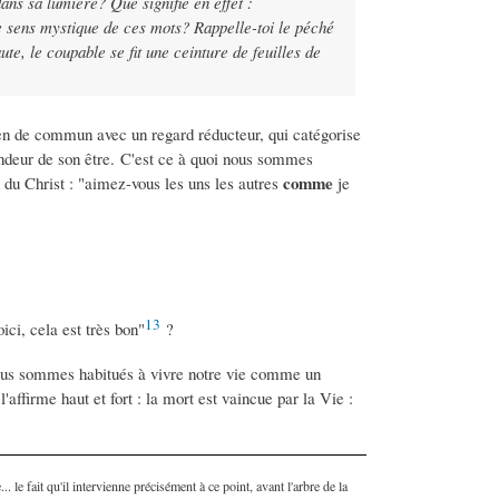
dans sa lumière? Que signifie en effet :
le sens mystique de ces mots? Rappelle-toi le péché
e, le coupable se fit une ceinture de feuilles de
 rien de commun avec un regard réducteur, qui catégorise
ondeur de son être. C'est ce à quoi nous sommes
comme
d du Christ : "aimez-vous les uns les autres
je
13
ici, cela est très bon"
?
nous sommes habitués à vivre notre vie comme un
l'affirme haut et fort : la mort est vaincue par la Vie :
le fait qu'il intervienne précisément à ce point, avant l'arbre de la