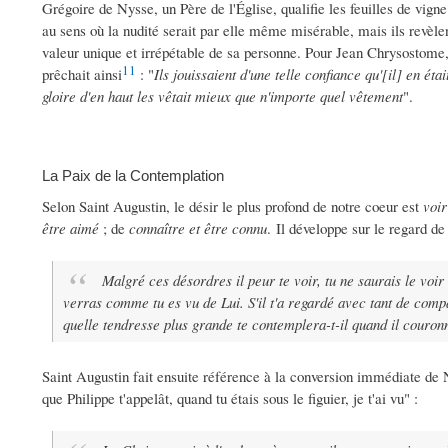
Grégoire de Nysse, un Père de l'Église, qualifie les feuilles de vign
au sens où la nudité serait par elle même misérable, mais ils revèlent
valeur unique et irrépétable de sa personne. Pour Jean Chrysostome, 
11
prêchait ainsi
: "
Ils jouissaient d'une telle confiance qu'[il] en éta
gloire d'en haut les vêtait mieux que n'importe quel vêtement
".
La Paix de la Contemplation
Selon Saint Augustin, le désir le plus profond de notre coeur est
voir
être aimé
; de
connaître et être connu
. Il développe sur le regard d
Malgré ces désordres il peur te voir, tu ne saurais le voir 
verras comme tu es vu de Lui. S'il t'a regardé avec tant de comp
quelle tendresse plus grande te contemplera-t-il quand il couron
Saint Augustin fait ensuite référence à la conversion immédiate de N
que Philippe t'appelât, quand tu étais sous le figuier, je t'ai vu" :