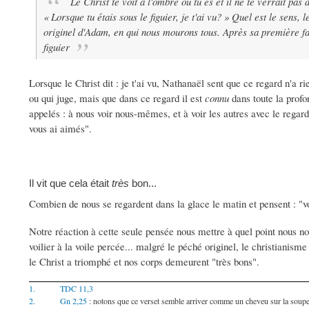
Le Christ te voit à l'ombre où tu es et il ne te verrait pas 
«
Lorsque tu étais sous le figuier, je t'ai vu?
» Quel est le sens, 
originel d'Adam, en qui nous mourons tous. Après sa première faut
figuier
Lorsque le Christ dit : je t'ai vu, Nathanaël sent que ce regard n'a
ou qui juge, mais que dans ce regard il est
connu
dans toute la prof
appelés : à nous voir nous-mêmes, et à voir les autres avec le regar
vous ai aimés".
Il vit que cela était
très
bon...
Combien de nous se regardent dans la glace le matin et pensent : "vo
Notre réaction à cette seule pensée nous mettre à quel point nous 
voilier à la voile percée... malgré le péché originel, le christianisme 
le Christ a triomphé et nos corps demeurent "très bons".
1.
TDC
11,3
2.
Gn
2,25
: notons que ce verset semble arriver comme un cheveu sur la soupe... 