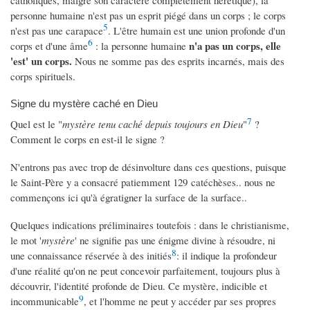
personne humaine n'est pas un esprit piégé dans un corps ; le corps
5
n'est pas une carapace
. L'être humain est une union profonde d'un
6
n'a pa
s un corps, elle
corps et d'une âme
: la personne humaine
'est' un corps.
Nous ne somme pas des esprits incarnés, mais des
corps spirituels.
Signe du mystère caché en Dieu
7
Quel est le "
mystère tenu caché depuis toujours en Dieu
"
?
Comment le corps en est-il le signe ?
N'entrons pas avec trop de désinvolture dans ces questions, puisque
le Saint-Père y a consacré patiemment 129 catéchèses.. nous ne
commençons ici qu'à égratigner la surface de la surface..
Quelques indications préliminaires toutefois : dans le christianisme,
le mot '
mystère
' ne signifie pas une énigme divine à résoudre, ni
8
une connaissance réservée à des initiés
: il indique la profondeur
d'une réalité qu'on ne peut concevoir parfaitement, toujours plus à
découvrir, l'identité profonde de Dieu. Ce mystère, indicible et
9
incommunicable
, et l'homme ne peut y accéder par ses propres