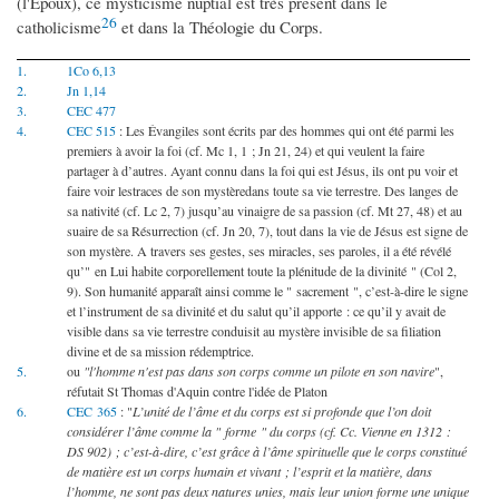
(l'Epoux), ce mysticisme nuptial est très présent dans le
26
catholicisme
et dans la Théologie du Corps.
1.
1Co 6,13
2.
Jn 1,14
3.
CEC 477
4.
CEC 515
: Les Évangiles sont écrits par des hommes qui ont été parmi les
premiers à avoir la foi (cf. Mc 1, 1 ; Jn 21, 24) et qui veulent la faire
partager à d’autres. Ayant connu dans la foi qui est Jésus, ils ont pu voir et
faire voir lestraces de son mystèredans toute sa vie terrestre. Des langes de
sa nativité (cf. Lc 2, 7) jusqu’au vinaigre de sa passion (cf. Mt 27, 48) et au
suaire de sa Résurrection (cf. Jn 20, 7), tout dans la vie de Jésus est signe de
son mystère. A travers ses gestes, ses miracles, ses paroles, il a été révélé
qu’" en Lui habite corporellement toute la plénitude de la divinité " (Col 2,
9). Son humanité apparaît ainsi comme le " sacrement ", c’est-à-dire le signe
et l’instrument de sa divinité et du salut qu’il apporte : ce qu’il y avait de
visible dans sa vie terrestre conduisit au mystère invisible de sa filiation
divine et de sa mission rédemptrice.
5.
ou
"l'homme n'est pas dans son corps comme un pilote en son navire
",
réfutait St Thomas d'Aquin contre l'idée de Platon
6.
CEC 365
: "
L’unité de l’âme et du corps est si profonde que l’on doit
considérer l’âme comme la " forme " du corps (cf. Cc. Vienne en 1312 :
DS 902) ; c’est-à-dire, c’est grâce à l’âme spirituelle que le corps constitué
de matière est un corps humain et vivant ; l’esprit et la matière, dans
l’homme, ne sont pas deux natures unies, mais leur union forme une unique