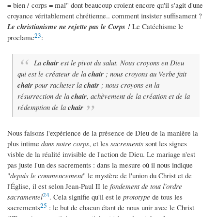
= bien / corps = mal" dont beaucoup croient encore qu'il s'agit d'une
croyance véritablement chrétienne.. comment insister suffisament ?
Le christianisme ne rejette pas le Corps !
Le Catéchisme le
23
proclame
:
La
chair
est le pivot du salut. Nous croyons en Dieu
qui est le créateur de la
chair
; nous croyons au Verbe fait
chair
pour racheter la
chair
; nous croyons en la
résurrection de la
chair
, achèvement de la création et de la
rédemption de la
chair
Nous faisons l'expérience de la présence de Dieu de la manière la
plus intime
dans notre corps
, et les
sacrements
sont les signes
visble de la réalité invisible de l'action de Dieu. Le mariage n'est
pas juste l'un des sacrements : dans la mesure où il nous indique
"
depuis le commencement
" le mystère de l'union du Christ et de
l'Église, il est selon Jean-Paul II le
fondement de tout l'ordre
24
sacramentel
. Cela signifie qu'il est le
prototype
de tous les
25
sacrements
: le but de chacun étant de nous unir avec le Christ