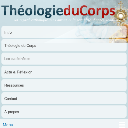
Aller au
contenu
principal
un regard catholique sur l'amour et la sexualité, d'après Jean-Paul II
Théologie du Corps
Intro
Menu principal
Théologie du Corps
Les catéchèses
Actu & Réflexion
Ressources
Contact
A propos
Menu