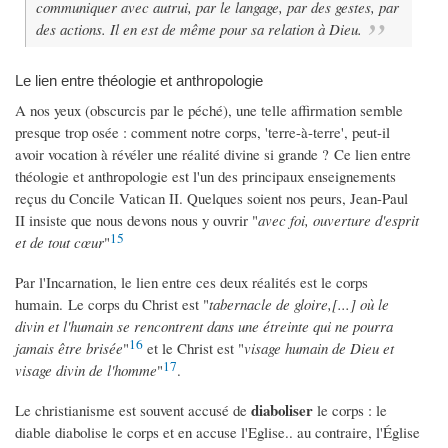
communiquer avec autrui, par le langage, par des gestes, par
des actions. Il en est de même pour sa relation à Dieu.
Le lien entre théologie et anthropologie
A nos yeux (obscurcis par le péché), une telle affirmation semble
presque trop osée : comment notre corps, 'terre-à-terre', peut-il
avoir vocation à révéler une réalité divine si grande ? Ce lien entre
théologie et anthropologie est l'un des principaux enseignements
reçus du Concile Vatican II. Quelques soient nos peurs, Jean-Paul
II insiste que nous devons nous y ouvrir "
avec foi, ouverture d'esprit
15
et de tout cœur
"
Par l'Incarnation, le lien entre ces deux réalités est le corps
humain. Le corps du Christ est "
tabernacle de gloire,[...] où le
divin et l'humain se rencontrent dans une étreinte qui ne pourra
16
jamais être brisée
"
et le Christ est "
visage humain de Dieu et
17
visage divin de l'homme
"
.
diaboliser
Le christianisme est souvent accusé de
le corps : le
diable diabolise le corps et en accuse l'Eglise.. au contraire, l'Église