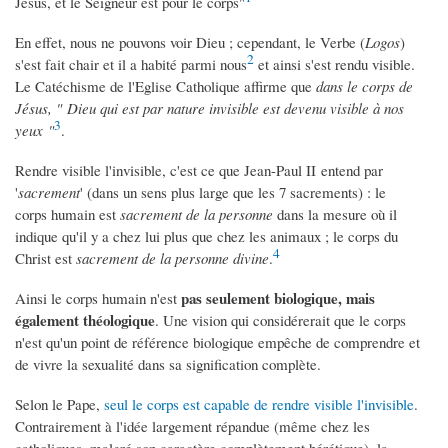
Jésus, et le Seigneur est pour le corps"
En effet, nous ne pouvons voir Dieu ; cependant, le Verbe (
Logos
)
2
s'est fait chair et il a habité parmi nous
et ainsi s'est rendu visible.
Le Catéchisme de l'Eglise Catholique affirme que
dans le corps de
Jésus, " Dieu qui est par nature invisible est devenu visible à nos
3
yeux "
.
Rendre visible l'invisible, c'est ce que Jean-Paul II entend par
'
sacrement
' (dans un sens plus large que les 7 sacrements) : le
corps humain est
sacrement de la personne
dans la mesure où il
indique qu'il y a chez lui plus que chez les animaux ; le corps du
4
Christ est
sacrement de la personne divine
.
pas seulement biologique, mais
Ainsi le corps humain n'est
également théologique
. Une vision qui considérerait que le corps
n'est qu'un point de référence biologique empêche de comprendre et
de vivre la sexualité dans sa signification complète.
Selon le Pape,
seul le corps est capable de rendre visible l'invisible
.
Contrairement à l'idée largement répandue (même chez les
catholiques, malgré son caractère complètement hérétique), la