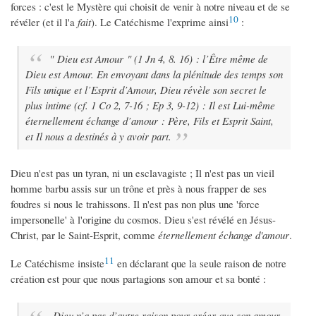
forces : c'est le Mystère qui choisit de venir à notre niveau et de se
10
révéler (et il l'a
fait
). Le Catéchisme l'exprime ainsi
:
" Dieu est Amour " (1 Jn 4, 8. 16) : l’Être même de
Dieu est Amour. En envoyant dans la plénitude des temps son
Fils unique et l’Esprit d’Amour, Dieu révèle son secret le
plus intime (cf. 1 Co 2, 7-16 ; Ep 3, 9-12) : Il est Lui-même
éternellement échange d’amour : Père, Fils et Esprit Saint,
et Il nous a destinés à y avoir part.
Dieu n'est pas un tyran, ni un esclavagiste ; Il n'est pas un vieil
homme barbu assis sur un trône et près à nous frapper de ses
foudres si nous le trahissons. Il n'est pas non plus une 'force
impersonelle' à l'origine du cosmos. Dieu s'est révélé en Jésus-
Christ, par le Saint-Esprit, comme
éternellement échange d'amour
.
11
Le Catéchisme insiste
en déclarant que la seule raison de notre
création est pour que nous partagions son amour et sa bonté :
Dieu n’a pas d’autre raison pour créer que son amour