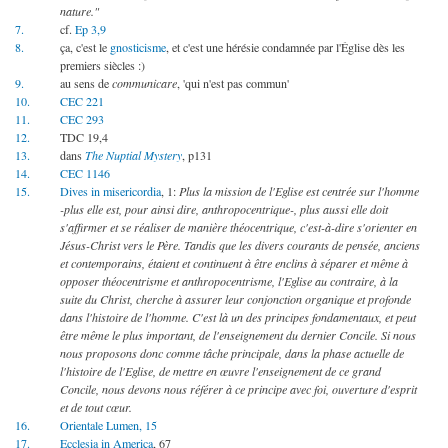
nature."
7.
cf.
Ep 3,9
8.
ça, c'est le
gnosticisme
, et c'est une hérésie condamnée par l'Église dès les
premiers siècles :)
9.
au sens de
communicare
, 'qui n'est pas commun'
10.
CEC 221
11.
CEC 293
12.
TDC 19,4
13.
dans
The Nuptial Mystery
, p131
14.
CEC 1146
15.
Dives in misericordia
, 1:
Plus la mission de l'Eglise est centrée sur l'homme
-plus elle est, pour ainsi dire, anthropocentrique-, plus aussi elle doit
s'affirmer et se réaliser de manière théocentrique, c'est-à-dire s'orienter en
Jésus-Christ vers le Père. Tandis que les divers courants de pensée, anciens
et contemporains, étaient et continuent à être enclins à séparer et même à
opposer théocentrisme et anthropocentrisme, l'Eglise au contraire, à la
suite du Christ, cherche à assurer leur conjonction organique et profonde
dans l'histoire de l'homme. C'est là un des principes fondamentaux, et peut
être même le plus important, de l'enseignement du dernier Concile. Si nous
nous proposons donc comme tâche principale, dans la phase actuelle de
l'histoire de l'Eglise, de mettre en œuvre l'enseignement de ce grand
Concile, nous devons nous référer à ce principe avec foi, ouverture d'esprit
et de tout cœur.
16.
Orientale Lumen, 15
17.
Ecclesia in America
, 67