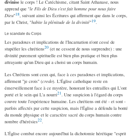
divinise
le corps ! Le Catéchisme, citant Saint Athanase, nous
apprend que "
le Fils de Dieu s'est fait homme pour nous faire
18
Dieu
"
, suivant ainsi les Écritures qui affirment que dans le corps,
19
par le Christ, "
habite la plénitude de la divinité
"
.
Le scandale du Corps
Les paradoxes et implications de l'Incarnation n'ont cessé de
20
stupéfier les chrétiens
(et ne cessent de nous surprendre) : une
divinité purement spirituelle est bien plus pratique et bien plus
attrayante qu'un Dieu qui a choisi un corps humain.
Les Chrétiens sont ceux qui, face à ces paradoxes et implications,
affirment "je crois" (
credo
). L'Église catholique reste en
émerveillement face à ce mystère, honorant les entrailles qui L'ont
21
porté et le sein qui L'a nourri
. Une suspicion à l'égard du corps
couvre toute l'expérience humaine. Les chrétiens ont été - et sont -
parfois affectés par cette suspicion, mais l'Église a défendu la bonté
du monde physique et le caractère sacré du corps humain contre
22
nombre d'hérésies
.
L'Église combat encore aujourd'hui la dichotomie hérétique "esprit