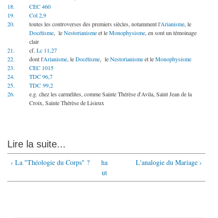
18.
CEC 460
19.
Col 2,9
20.
toutes les controverses des premiers siècles, notamment l'
Arianisme
, le
Docétisme
, le
Nestorianisme
et le
Monophysisme
, en sont un témoinage
clair
21.
cf.
Lc 11,27
22.
dont l'
Arianisme
, le
Docétisme
, le
Nestorianisme
et le
Monophysisme
23.
CEC 1015
24.
TDC 96,7
25.
TDC 99,2
26.
e.g. chez les carmélites, comme Sainte Thérèse d'Avila, Saint Jean de la
Croix, Sainte Thérèse de Lisieux
Lire la suite...
‹ La "Théologie du Corps" ?
ha
L'analogie du Mariage ›
ut