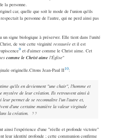
 de la personne.
ginel car, quelle que soit le mode de l'union qu'ils
respectait la personne de l'autre, qui ne perd ainsi pas
 un signe biologique à préserver. Elle tient dans l'unité
Christ, de voir cette virginité
restaurée
et il est
9
cupiscence
et d'aimer comme le Christ aime. Cet
mes
comme le Christ aime
l'Église
"
10
inale originelle.Citons Jean-Paul II
:
ntime qu'ils en deviennent "une chair", l'homme et
e mystère de leur création. Ils retrouvent ainsi à
 leur permet de se reconnaître l'un l'autre et,
ivent d'une certaine manière la valeur virginale
dans la création.
t ainsi l'expérience d'une "réelle et profonde victoire"
nt leur identité profonde ; cette communion confirme