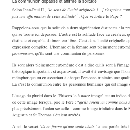
La communion dépasse et affirme la solitude
Selon Jean-Paul II ,
"le sens de l'unité originelle [...] s'exprime co
3
fois une affirmation de cette solitude
"
. Que veut-dire le Pape ?
Rappelons-nous que la solitude a deux signification distinctes : la 
qui se trouve ici dépassée. L'autre est la solitude face au créateur, 
distincte et capable d'aimer, car libre. C'est dans l'unité originelle q
expression complète. L'homme et la femme sont pleinement eux-même
personarum
, qu'ils sont une communion de personnes.
Ils sont alors pleinement eux-même c'est à dire qu'ils sont à l'ima
théologique important : si auparavant, il avait été envisagé que l'hom
métaphorique ou en associant à chaque Personne trinitaire une qualité
Là c'est la communion entre les personnes humaines qui est image 
L'usage du pluriel dans le "Faisons-le à
notre
image" est un indice de
de cette image lorsqu'il prie le Père : "
qu'ils soient un comme nous
plus précisément l'union sexuelle - comme image trinitaire dans le M
Augustin et St Thomas s'étaient arrêtés.
Ainsi, le verset "
ils ne feront qu'une seule chair
" a une portée très 