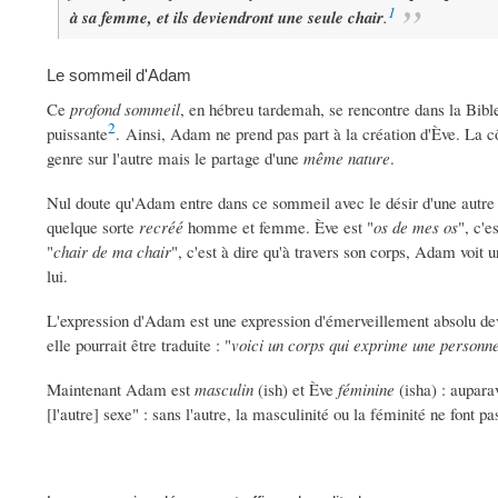
1
à sa femme, et ils deviendront une seule chair
.
Le sommeil d'Adam
Ce
profond sommeil
, en hébreu tardemah, se rencontre dans la Bible
2
puissante
. Ainsi, Adam ne prend pas part à la création d'Ève. La c
genre sur l'autre mais le partage d'une
même nature
.
Nul doute qu'Adam entre dans ce sommeil avec le désir d'une autre
quelque sorte
recréé
homme et femme. Ève est "
os de mes os
", c'e
"
chair de ma chair
", c'est à dire qu'à travers son corps, Adam voit 
lui.
L'expression d'Adam est une expression d'émerveillement absolu dev
elle pourrait être traduite : "
voici un corps qui exprime une personne
Maintenant Adam est
masculin
(ish) et Ève
féminine
(isha) : aupara
[l'autre] sexe" : sans l'autre, la masculinité ou la féminité ne font p