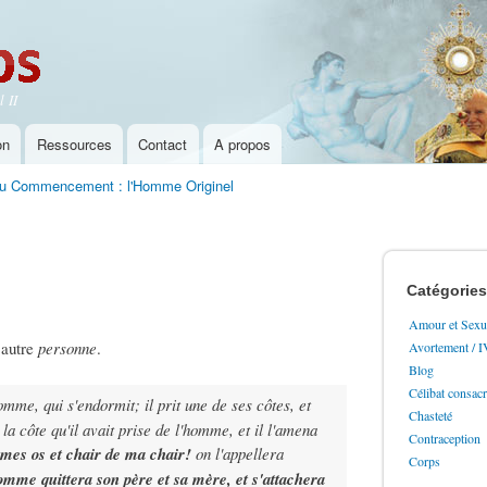
Aller au
contenu
principal
 II
on
Ressources
Contact
A propos
u Commencement : l'Homme Originel
Catégories
Amour et Sexua
 autre
personne
.
Avortement / 
Blog
Célibat consac
omme, qui s'endormit; il prit une de ses côtes, et
Chasteté
a côte qu'il avait prise de l'homme, et il l'amena
Contraception
de mes os et chair de ma chair!
on l'appellera
Corps
omme quittera son père et sa mère, et s'attachera