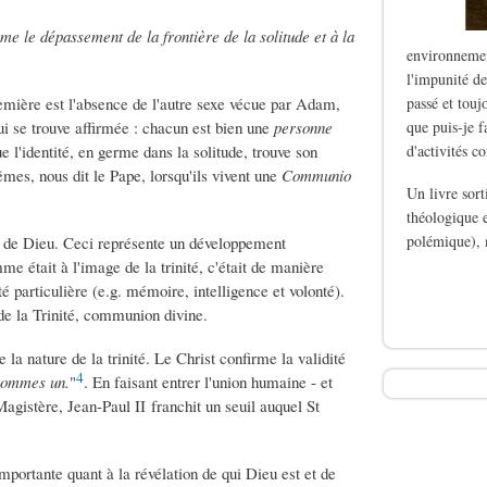
mme le dépassement de la frontière de la solitude et à la
environnemen
l'impunité de
première est l'absence de l'autre sexe vécue par Adam,
passé et touj
qui se trouve affirmée : chacun est bien une
personne
que puis-je f
ue l'identité, en germe dans la solitude, trouve son
d'activités c
s, nous dit le Pape, lorsqu'ils vivent une
Communio
Un livre sor
théologique e
polémique), 
ge de Dieu. Ceci représente un développement
me était à l'image de la trinité, c'était de manière
de Le silence des b
 particulière (e.g. mémoire, intelligence et volonté).
de la Trinité, communion divine.
 la nature de la trinité. Le Christ confirme la validité
4
 sommes un.
"
. En faisant entrer l'union humaine - et
agistère, Jean-Paul II franchit un seuil auquel St
importante quant à la révélation de qui Dieu est et de