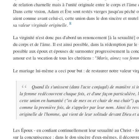
de relation charnelle mais à l'unité originale entre le corps et l'âme
Dans cette vision, Adam et Ève sont restés vierges jusqu'au péché ori
aient connue avant celui-ci, cette union dans le don sincère et mutel 
8
sa
valeur virginale originelle
.
La virginité n'est donc pas d'abord un renoncement [à la sexualité] ou
du corps et de l'âme. Il est ainsi possible, dans la rédemption par le 
possible aux époux et épouses de surmonter progressivement la con
amour est la vocation de tous les chrétiens : "
Maris, aimez vos fem
Le mariage lui-même a ceci pour but : de restaurer notre valeur virg
Quand ils s'unissent (dans l'acte conjugal) de manière si i
la femme redécouvrent chaque fois, et d'une façon particulière, l
cette union en humanité ("os de mes os et chair de ma chair") qui
comme la première fois, de s'appeler par leur nom. Ainsi ils rev
originelle de l'homme, qui vient de leur solitude devant Dieu et 
Les Époux - en confiant continuellement leur sexualité au Christ - fon
sur la concupiscence : dans le don sincère d'eux-mêmes, il découvre