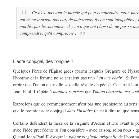
Ce n'est pas tout le monde qui peut comprendre cette parol
qui ne se marient pas car, de naissance, ils en sont incapables ; 
mutilés par les hommes ; il y en a qui ont choisi de ne pas se m
comprendre, qu'il comprenne !
L'acte conjugal, dès l'origine ?
Quelques Pères de l'Église grecs (parmi lesquels Grégoire de Nysse 
l'homme et la femme ne se seraient pas unis "
en une chair
". Si l'on
croire que l'union charnelle sexuelle résulte du péché. Ce serait leur
Jean-Paul II répète à
maintes reprises
que l'
union charnelle est vo
Rappelons que ce commencement n'est pas une préhistoire au sens t
que le premier acte conjugal
dans l'histoire
(c'est à dire tel que nou
Certains défendent la thèse de la virginité d'Adam et Ève avant le péc
avec l'idée précédente si l'on considère - avec raison, selon nous - 
Quand Jean-Paul II évoque la
valeur virginale originelle
de l'homme 