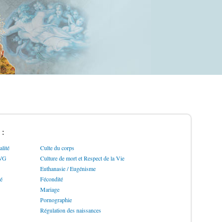
 :
lité
Culte du corps
IVG
Culture de mort et Respect de la Vie
Euthanasie / Eugénisme
ré
Fécondité
Mariage
Pornographie
Régulation des naissances