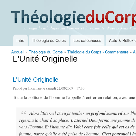
un regard catholique sur l'amour et la sexualité, d'après Jean-Paul
Théologie du Corps
Intro
Théologie du Corps
Les catéchèses
Actu & Réflexi
Menu principal
Accueil
»
Théologie du Corps
»
Théologie du Corps - Commentaire
»
A
Vous êtes ici
L'Unité Originelle
L'Unité Originelle
Publié par
Incarnare
le samedi 22/08/2009 - 17:30
Toute la solitude de l'homme l'appelle à entrer en relation, avec une
Alors l'Éternel Dieu fit tomber un
profond sommeil
sur l'h
referma la chair à sa place. L'Éternel Dieu forma une femme de l
vers l'homme.Et l'homme dit:
Voici cette fois celle qui est os 
femme, parce qu'elle a été prise de l'homme.
C'est pourquoi l'h