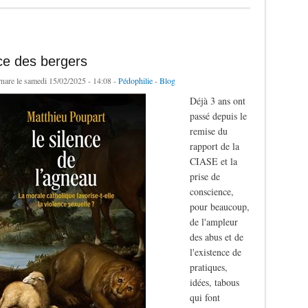
ce des bergers
rnare
le samedi 15/02/2025 - 14:08 -
Pédophilie
-
Blog
Déjà 3 ans ont
passé depuis le
remise du
rapport de la
CIASE et la
prise de
conscience,
pour beaucoup,
de l'ampleur
des abus et de
l'existence de
pratiques,
idées, tabous
qui font