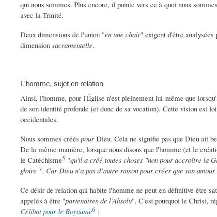
qui nous sommes. Plus encore, il pointe vers ce à quoi nous somm
avec la Trinité.
Deux dimensions de l'union "
en une chair
" exigent d'être analysées
dimension
sacramentelle
.
L'homme, sujet en relation
Ainsi, l'homme, pour l'Église n'est pleinement lui-même que lorsqu'il 
de son identité profonde (et donc de sa vocation). Cette vision est lo
occidentales.
Nous sommes créés
pour
Dieu. Cela ne signifie pas que Dieu ait bes
De la même manière, lorsque nous disons que l'homme (et le créatio
5
le Catéchisme
"
qu'il a créé toutes choses "non pour accroître la 
gloire ". Car Dieu n’a pas d’autre raison pour créer que son amour 
Ce désir de relation qui habite l'homme ne peut en définitive être sa
appelés à être "
partenaires de l'Absolu
". C'est pourquoi le Christ, r
6
Célibat pour le Royaume
: