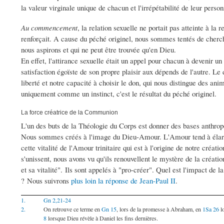
la valeur virginale unique de chacun et l'irrépétabilité de leur person
Au commencement
, la relation sexuelle ne portait pas atteinte à l
renforçait. A cause du péché originel, nous sommes tentés de cherche
nous aspirons et qui ne peut être trouvée qu'en Dieu.
En effet, l'attirance sexuelle était un appel pour chacun à devenir un 
satisfaction égoïste de son propre plaisir aux dépends de l'autre. Le 
liberté et notre capacité à choisir le don, qui nous distingue des anim
uniquement comme un instinct, c'est le résultat du péché originel.
La force créatrice de la Communion
L'un des buts de la Théologie du Corps est donner des bases anthr
Nous sommes créés à l'image du Dieu-Amour. L'Amour tend à élargir
cette vitalité de l'Amour trinitaire qui est à l'origine de notre créa
s'unissent, nous avons vu qu'ils renouvellent le mystère de la créatio
et sa vitalité". Ils sont appelés à "pro-créer". Quel est l'impact de l
? Nous suivrons
plus loin la réponse de Jean-Paul II
.
1.
Gn 2,21-24
2.
On retrouve ce terme en
Gn 15
, lors de la promesse à Abraham, en
1Sa 26
l
8
lorsque Dieu révèle à Daniel les fins dernières.